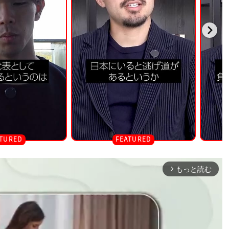
もっと読む
arrow_forward_ios