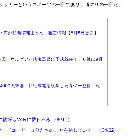
サッカーというスポーツの一部であり、道のりの一部だ」
選手・海外移籍情報まとめ｜確定情報【8月5日更新】
ラン氏、ウルグアイ代表監督に正式就任！ 初陣は9月
4000人来場…壮絶展開を視察した森保一監督「魂
弾もVARに救われる（05/11）
ーデゴーア「自分たちのことを信じている」（04/22）