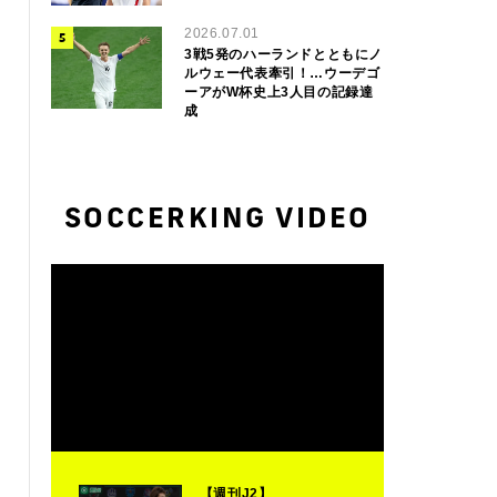
2026.07.01
3戦5発のハーランドとともにノ
ルウェー代表牽引！…ウーデゴ
ーアがW杯史上3人目の記録達
成
SOCCERKING VIDEO
【週刊J2】