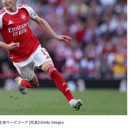
ウーデゴーア [写真]=Getty Images