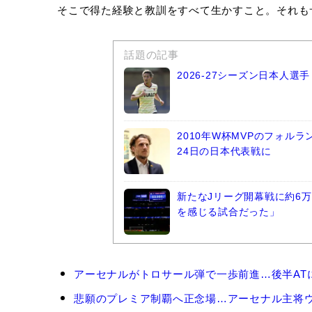
そこで得た経験と教訓をすべて生かすこと。それも
話題の記事
2026-27シーズン日本人
2010年W杯MVPのフォル
24日の日本代表戦に
新たなJリーグ開幕戦に約6万
を感じる試合だった」
マ
アーセナルがトロサール弾で一歩前進…後半ATに被
ル
テ
悲願のプレミア制覇へ正念場…アーセナル主将ウ