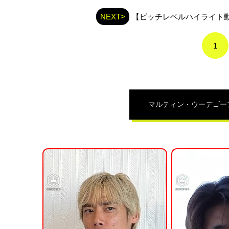
ィ
ン・
NEXT>
【ピッチレベルハイライト動
ウ
ー
デ
1
ゴ
ー
ア
の
関
連
マルティン・ウーデゴー
記
事