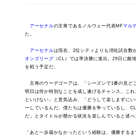
アーセナル
の主将であるノルウェー代表MF
マル
た。
アーセナル
は現在、2位シティよりも消化試合数
オンズリーグ
（CL）では準決勝に進出。29日に
を戦う予定だ。
主将のウーデゴーアは、「シーズンで1番の見ど
明日は何か特別なことを成し遂げるチャンス。これ
といけない」と意気込み、「どうして楽しまずにい
ーしているんだ。僕たちは優勝を争っているし、C
だ」とタイトルが懸かる状況を楽しんでいると述べ
「あと一歩届かなかったという経験は、優勝するま