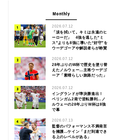
Monthly
2026.07.12
「涙を拭いて。キミは永遠のヒ
ーローだ」 4強を逃した“ミ
ス”よりも8強に導いた“好守”を
ウーデゴーアや解説者らが称賛
2026.07.12
28年ぶりのW杯で歴史を塗り替
えたノルウェー…主将ウーデゴ
ーア「素晴らしい旅路だった」
2026.07.12
イングランドが準決勝進出！
ベリンガム2発で逆転勝利…ノ
ルウェーの28年ぶりW杯は8強
で幕
2026.07.13
監督のパフォーマンス不満発言
を擁護…ケイン「まだ到達でき
る上のレベルがある」