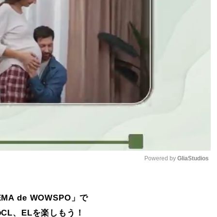
Powered by 
GliaStudios
Mute
MA de WOWSPO」で
CL、ELを楽しもう！