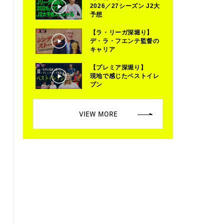
2026／27シーズン J2大
予想
【ラ・リーガ深堀り】
デ・ラ・フエンテ監督の
キャリア
【プレミア深堀り】
現地で感じたベストイレ
ブン
VIEW MORE