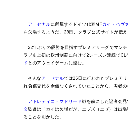
アーセナル
に所属するドイツ代表MF
カイ・ハヴ
を欠場するようだ。28日、クラブ公式サイトが伝え
22年ぶりの優勝を目指すプレミアリーグでマンチ
ラブ史上初の欧州制覇に向けて2シーズン連続でCL
ド
とのアウェイゲームに臨む。
そんな
アーセナル
では25日に行われたプレミア
れ負傷交代を余儀なくされていたことから、両者の
アトレティコ・マドリード
戦を前にした記者会見
タ
監督は「カイは欠場だが、エブズ（エゼ）は出場
ることを明かした。