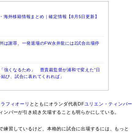
選手・海外移籍情報まとめ｜確定情報【8月5日更新】
州は謝罪、一発退場のFW永井龍には2試合出場停
「強くなるため」 曺貴裁監督が浦和で変えた“日
を結び、試合に表れてくれれば」
カラフィオーリ
とともにオランダ代表DF
ユリエン・ティンバー
ィンバーが引き続き欠場することも明らかにしている。
で練習しているけど、本格的に試合に出場するには、もっと