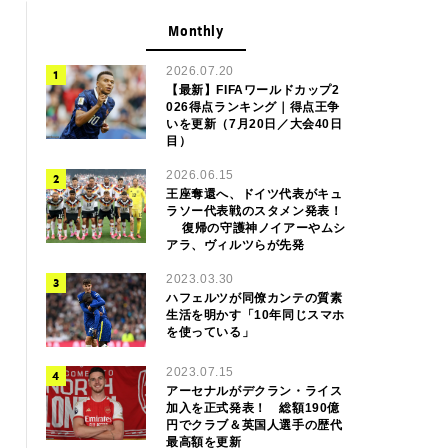
Monthly
2026.07.20
【最新】FIFAワールドカップ2
026得点ランキング｜得点王争
いを更新（7月20日／大会40日
目）
2026.06.15
王座奪還へ、ドイツ代表がキュ
ラソー代表戦のスタメン発表！
復帰の守護神ノイアーやムシ
アラ、ヴィルツらが先発
2023.03.30
ハフェルツが同僚カンテの質素
生活を明かす「10年同じスマホ
を使っている」
2023.07.15
アーセナルがデクラン・ライス
加入を正式発表！ 総額190億
円でクラブ＆英国人選手の歴代
最高額を更新