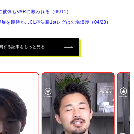
弾もVARに救われる（05/11）
期待か…CL準決勝1stレグは欠場濃厚（04/28）
関する記事をもっと見る