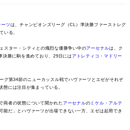
ァーツ
は、チャンピオンズリーグ（CL）準決勝ファーストレグ
ている。
ェスター・シティとの熾烈な優勝争い中の
アーセナル
は、ク
準決勝に駒を進めており、29日には
アトレティコ・マドリー
リーグ第34節のニューカッスル戦でハヴァーツとエゼがそれぞ
状態には注目が集まっている。
で両者の状態について聞かれた
アーセナル
の
ミケル・アルテ
可能だ」とハヴァーツが出場できない一方、エゼは起用でき