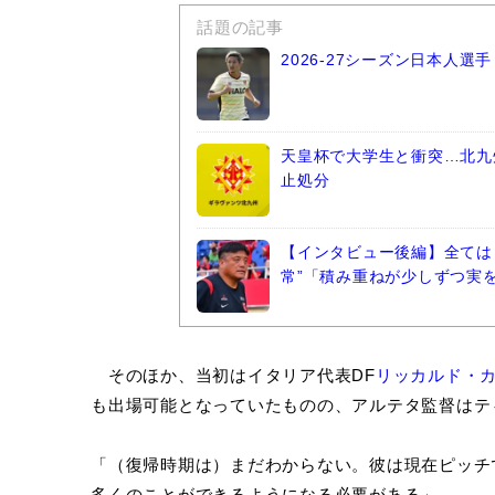
話題の記事
2026-27シーズン日本人
天皇杯で大学生と衝突…北九
止処分
【インタビュー後編】全ては
常”「積み重ねが少しずつ実
そのほか、当初はイタリア代表DF
リッカルド・
も出場可能となっていたものの、アルテタ監督はテ
「（復帰時期は）まだわからない。彼は現在ピッチ
多くのことができるようになる必要がある」