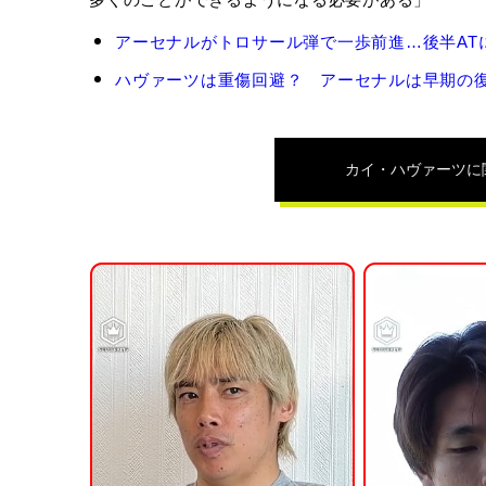
カ
アーセナルがトロサール弾で一歩前進…後半ATに被
イ・
ハ
ハヴァーツは重傷回避？ アーセナルは早期の復帰を
ヴ
ァ
ー
ツ
カイ・ハヴァーツ
に
の
関
連
記
事