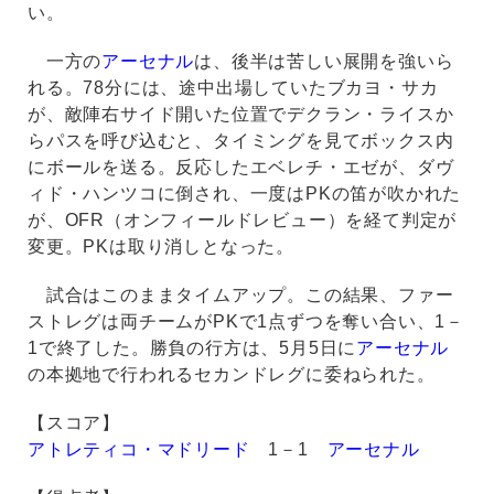
い。
一方の
アーセナル
は、後半は苦しい展開を強いら
れる。78分には、途中出場していたブカヨ・サカ
が、敵陣右サイド開いた位置でデクラン・ライスか
らパスを呼び込むと、タイミングを見てボックス内
にボールを送る。反応したエベレチ・エゼが、ダヴ
ィド・ハンツコに倒され、一度はPKの笛が吹かれた
が、OFR（オンフィールドレビュー）を経て判定が
変更。PKは取り消しとなった。
試合はこのままタイムアップ。この結果、ファー
ストレグは両チームがPKで1点ずつを奪い合い、1－
1で終了した。勝負の行方は、5月5日に
アーセナル
の本拠地で行われるセカンドレグに委ねられた。
【スコア】
アトレティコ・マドリード
1－1
アーセナル