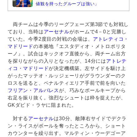
値観を持ったグループは強い」
両チームは今季のリーグフェーズ第3節でも対戦し
ており、当時は
アーセナル
がホームで4－0と完勝し
ていた。今季2度目の対戦の会場は、
アトレティコ・
マドリード
の本拠地『エスタディオ・メトロポリタ
ーノ』。試合はキックオフ直後から、両チーム出方
を探りながらの入りとなったが、14分には
アトレテ
ィコ・マドリード
が決定機構築。左サイドを駆け上
がったマッテオ・ルッジェーリがグラウンダーのク
ロスを送ると、ペナルティエリア手前で前を向いた
フリアン・アルバレス
が、巧みなボールキープから
右足を振り抜く。強烈なシュートは枠を捉えたが、
GKダビド・ラヤに阻まれた。
対する
アーセナル
は30分、敵陣右サイドでデクラ
ン・ライスがボールを奪ったところから、ショート
カウンターを繰り出す。マルティン・ウーデゴーア