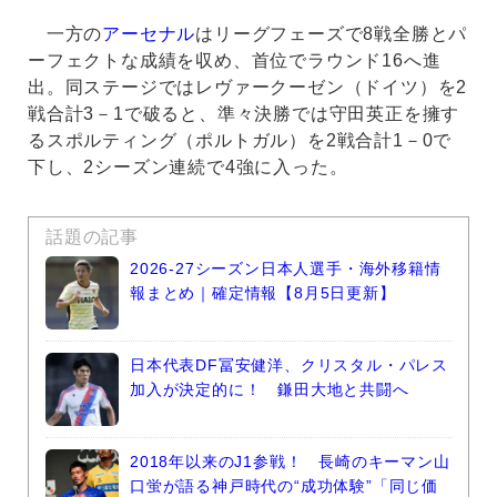
一方の
アーセナル
はリーグフェーズで8戦全勝とパ
ーフェクトな成績を収め、首位でラウンド16へ進
出。同ステージではレヴァークーゼン（ドイツ）を2
戦合計3－1で破ると、準々決勝では守田英正を擁す
るスポルティング（ポルトガル）を2戦合計1－0で
下し、2シーズン連続で4強に入った。
話題の記事
2026-27シーズン日本人選手・海外移籍情
報まとめ｜確定情報【8月5日更新】
日本代表DF冨安健洋、クリスタル・パレス
加入が決定的に！ 鎌田大地と共闘へ
2018年以来のJ1参戦！ 長崎のキーマン山
口蛍が語る神戸時代の“成功体験”「同じ価