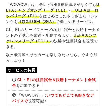
「WOWOW」は、テレビやBS視聴環境がなくても
U
EFAチャンピオンズリーグ（CL）
・
、UEFAヨーロ
ッパリーグ（EL）
をはじめとしたさまざまなコンテ
ンツを
月額2,530円（税込）
で楽しめるサービス。
CL、ELのリーグフェーズの注目試合と決勝トーナメ
ントの全試合を放送・配信するほか、
UEFAカンフ
ァレンスリーグ（ECL）
の決勝や注目試合も視聴で
きる。
欧州最高峰のサッカーを楽しみたいなら、今すぐ加
入しよう！
①
CL・ELの注目試合＆決勝トーナメント全試
合
を堪能できる！
②
「WOWOW」は
いつでもどこでも好きなデ
バイスで
視聴可能！