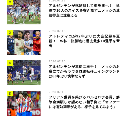
2026.07.12
アルゼンチンが死闘制して準決勝へ！ 延
長で10人のスイスを突き放す…メッシの連
続得点は途絶える
2026.07.16
アトレティコが92年ぶりに大会記録を更
新！ W杯・決勝戦に過去最多10選手を輩
出
2026.07.16
アルゼンチンが連覇に王手！ メッシのお
膳立てからラウタロ逆転弾…イングランド
は60年ぶり快挙ならず
2026.07.13
フリアン獲得を掲げるバルセロナ会長、解
除金満額しか認めない相手側に「オファー
には有効期限がある。様子を見てみよう」