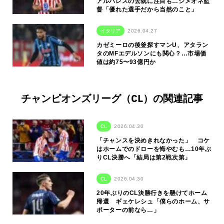
アルバレスの去就に注目も…シメオネ監
督「優れた選手だから当然のこと」
イタリア
2026.04.27
カゼミーロの後釜探すマンU、アタラン
タのMFエデルソンにも関心？…市場価
値は約75〜93億円か
チャンピオンズリーグ（CL）の関連記事
CL
2026.04.30
「チャンスを決めきれなかった」 コケ
はホームでのドローを悔やむも…10年ぶ
りCL決勝へ「結局は第2戦次第」
CL
2026.04.30
20年ぶりのCL決勝行きを懸けてホーム
帰還 ギェケレシュ「僕らのホーム、サ
ポーターの前なら…」