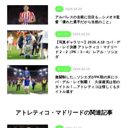
CL
2026.04.29
アルバレスの去就に注目も…シメオネ監
督「優れた選手だから当然のこと」
スペイン
2026.04.20
【写真ギャラリー】2026.4.18 コパ・デ
ル・レイ決勝 アトレティコ・マドリー
ド 2－2（PK：3－4） レアル・ソシエ
ダ
スペイン
2026.04.19
激闘制した…ソシエダがPK戦の末にコ
パ・デル・レイ制覇！ 久保建英は初の
タイトル！…アトレティコは惜しくもタ
イトル逃す
アトレティコ・マドリードの関連記事