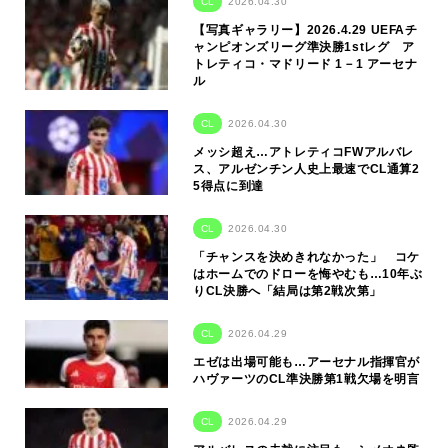
CL
2026.04.30
【写真ギャラリー】2026.4.29 UEFAチ
ャンピオンズリーグ準決勝1stレグ ア
トレティコ・マドリード 1－1 アーセナ
ル
CL
2026.04.30
メッシ超え…アトレティコFWアルバレ
ス、アルゼンチン人史上最速でCL通算2
5得点に到達
CL
2026.04.30
「チャンスを決めきれなかった」 コケ
はホームでのドローを悔やむも…10年ぶ
りCL決勝へ「結局は第2戦次第」
CL
2026.04.29
エゼは出場可能も…アーセナル指揮官が
ハヴァーツのCL準決勝第1戦欠場を明言
CL
2026.04.29