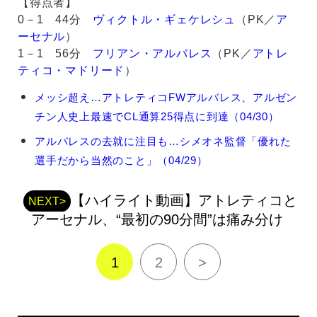
【得点者】
0－1 44分
ヴィクトル・ギェケレシュ
（PK／
ア
ーセナル
）
1－1 56分
フリアン・アルバレス
（PK／
アトレ
ティコ・マドリード
）
フ
メッシ超え…アトレティコFWアルバレス、アルゼン
リ
チン人史上最速でCL通算25得点に到達（04/30）
ア
ン・
アルバレスの去就に注目も…シメオネ監督「優れた
ア
選手だから当然のこと」（04/29）
ル
バ
レ
【ハイライト動画】アトレティコと
NEXT>
ス
アーセナル、“最初の90分間”は痛み分け
の
関
連
1
2
>
記
事