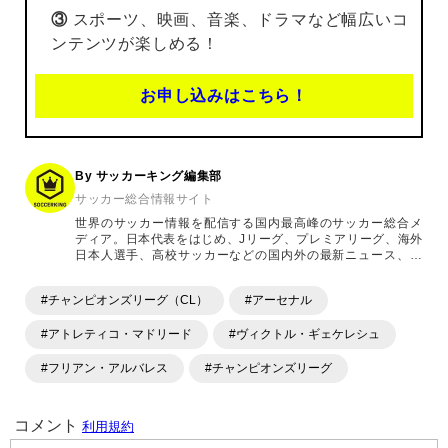
③
スポーツ、映画、音楽、ドラマなど幅広いコ
ンテンツが楽しめる！
お申し込みはこちら！
By サッカーキング編集部
サッカー総合情報サイト
世界のサッカー情報を配信する国内最高峰のサッカー総合メ
ディア。日本代表をはじめ、Jリーグ、プレミアリーグ、海外
日本人選手、高校サッカーなどの国内外の最新ニュース、コ
ラム、選手インタビュー、試合結果速報、ゲーム、ショッピ
ングといったサッカーにまつわるあらゆる情報を提供してい
#チャンピオンズリーグ（CL）
#アーセナル
ます。「X」「Instagram」「YouTube」「TikTok」など、
各種SNSサービスも充実したコンテンツを発信中。
#アトレティコ・マドリード
#ヴィクトル・ギェケレシュ
#フリアン・アルバレス
#チャンピオンズリーグ