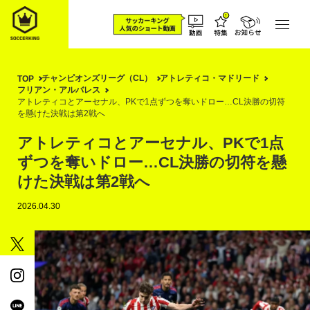
チャンピオンズリーグ（CL）
アトレティコ・マドリード
TOP
フリアン・アルバレス
アトレティコとアーセナル、PKで1点ずつを奪いドロー…CL決勝の切符
を懸けた決戦は第2戦へ
アトレティコとアーセナル、PKで1点
ずつを奪いドロー…CL決勝の切符を懸
けた決戦は第2戦へ
2026.04.30