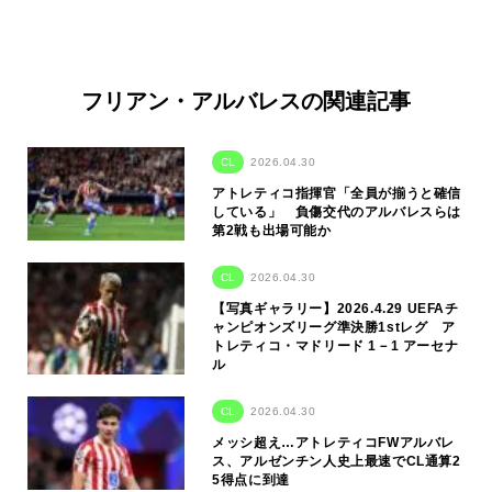
フリアン・アルバレスの関連記事
CL
2026.04.30
アトレティコ指揮官「全員が揃うと確信
している」 負傷交代のアルバレスらは
第2戦も出場可能か
CL
2026.04.30
【写真ギャラリー】2026.4.29 UEFAチ
ャンピオンズリーグ準決勝1stレグ ア
トレティコ・マドリード 1－1 アーセナ
ル
CL
2026.04.30
メッシ超え…アトレティコFWアルバレ
ス、アルゼンチン人史上最速でCL通算2
5得点に到達