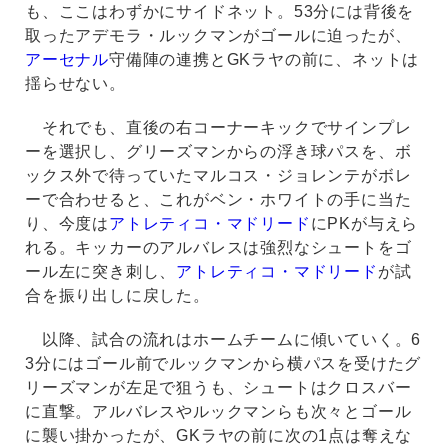
も、ここはわずかにサイドネット。53分には背後を
取ったアデモラ・ルックマンがゴールに迫ったが、
アーセナル
守備陣の連携とGKラヤの前に、ネットは
揺らせない。
それでも、直後の右コーナーキックでサインプレ
ーを選択し、グリーズマンからの浮き球パスを、ボ
ックス外で待っていたマルコス・ジョレンテがボレ
ーで合わせると、これがベン・ホワイトの手に当た
り、今度は
アトレティコ・マドリード
にPKが与えら
れる。キッカーのアルバレスは強烈なシュートをゴ
ール左に突き刺し、
アトレティコ・マドリード
が試
合を振り出しに戻した。
以降、試合の流れはホームチームに傾いていく。6
3分にはゴール前でルックマンから横パスを受けたグ
リーズマンが左足で狙うも、シュートはクロスバー
に直撃。アルバレスやルックマンらも次々とゴール
に襲い掛かったが、GKラヤの前に次の1点は奪えな