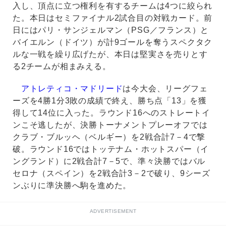
入し、頂点に立つ権利を有するチームは4つに絞られ
た。本日はセミファイナル2試合目の対戦カード。前
日にはパリ・サンジェルマン（PSG／フランス）と
バイエルン（ドイツ）が計9ゴールを奪うスペクタク
ルな一戦を繰り広げたが、本日は堅実さを売りとす
る2チームが相まみえる。
アトレティコ・マドリード
は今大会、リーグフェ
ーズを4勝1分3敗の成績で終え、勝ち点「13」を獲
得して14位に入った。ラウンド16へのストレートイ
ンこそ逃したが、決勝トーナメントプレーオフでは
クラブ・ブルッヘ（ベルギー）を2戦合計7－4で撃
破。ラウンド16ではトッテナム・ホットスパー（イ
ングランド）に2戦合計7－5で、準々決勝ではバル
セロナ（スペイン）を2戦合計3－2で破り、9シーズ
ンぶりに準決勝へ駒を進めた。
ADVERTISEMENT