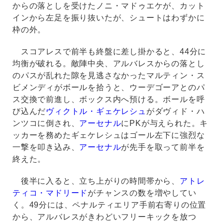
からの落としを受けたノニ・マドゥエケが、カット
インから左足を振り抜いたが、シュートはわずかに
枠の外。
スコアレスで前半も終盤に差し掛かると、44分に
均衡が破れる。敵陣中央、アルバレスからの落とし
のパスが乱れた隙を見逃さなかったマルティン・ス
ビメンディがボールを拾うと、ウーデゴーアとのパ
ス交換で前進し、ボックス内へ預ける。ボールを呼
び込んだ
ヴィクトル・ギェケレシュ
がダヴィド・ハ
ンツコに倒され、
アーセナル
にPKが与えられた。キ
ッカーを務めたギェケレシュはゴール左下に強烈な
一撃を叩き込み、
アーセナル
が先手を取って前半を
終えた。
後半に入ると、立ち上がりの時間帯から、
アトレ
ティコ・マドリード
がチャンスの数を増やしてい
く。49分には、ペナルティエリア手前右寄りの位置
から、アルバレスがきわどいフリーキックを放つ