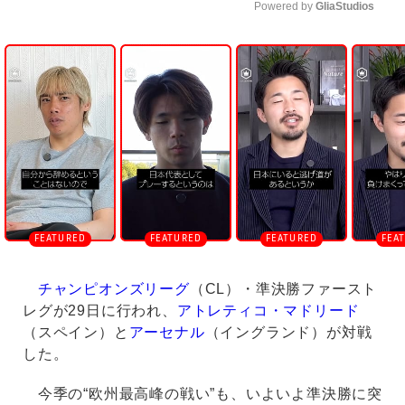
Powered by 
GliaStudios
U
n
m
u
t
e
チャンピオンズリーグ
（CL）・準決勝ファースト
レグが29日に行われ、
アトレティコ・マドリード
（スペイン）と
アーセナル
（イングランド）が対戦
した。
今季の“欧州最高峰の戦い”も、いよいよ準決勝に突