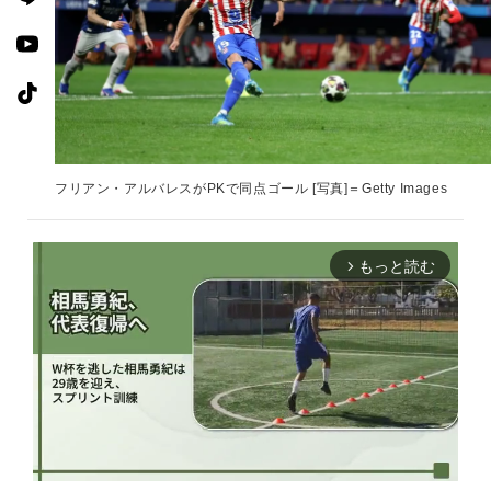
フリアン・アルバレスがPKで同点ゴール [写真]＝Getty Images
もっと読む
arrow_forward_ios