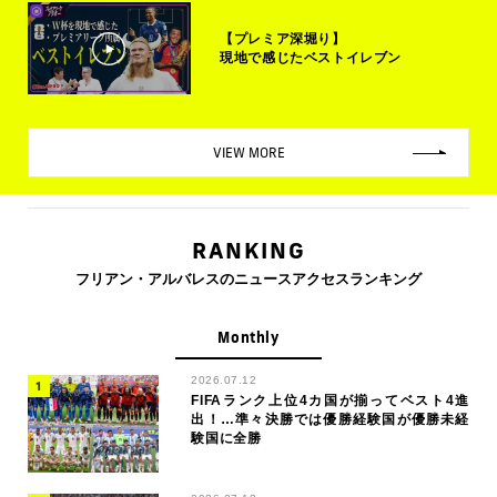
【プレミア深堀り】
現地で感じたベストイレブン
VIEW MORE
RANKING
フリアン・アルバレスのニュースアクセスランキング
Monthly
2026.07.12
FIFAランク上位4カ国が揃ってベスト4進
出！…準々決勝では優勝経験国が優勝未経
験国に全勝