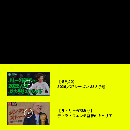
【週刊J2】
2026／27シーズン J2大予想
【ラ・リーガ深堀り】
デ・ラ・フエンテ監督のキャリア