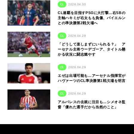
CL
2026.04.30
CL連覇を目指すPSGに大打撃…右SBの
主軸ハキミが右太もも負傷、バイエルン
との準決勝第2戦欠場へ
CL
2026.04.29
「どうして楽しまずにいられる？」 ア
ーセナル主将ウーデゴーア、タイトル懸
かる状況に闘志燃やす
CL
2026.04.29
エゼは出場可能も…アーセナル指揮官が
ハヴァーツのCL準決勝第1戦欠場を明言
CL
2026.04.29
アルバレスの去就に注目も…シメオネ監
督「優れた選手だから当然のこと」