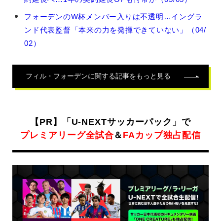
ル・
フ
フォーデンのW杯メンバー入りは不透明…イングラ
ォ
ンド代表監督「本来の力を発揮できていない」（04/
ー
デ
02）
ン
の
関
フィル・フォーデン
に関する記事をもっと見る
連
記
事
【PR】「U-NEXTサッカーパック」で
プレミアリーグ全試合
＆
FAカップ独占配信