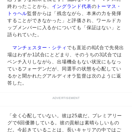
終わったことから、
イングランド代表
の
トーマス・
トゥヘル
監督からは「残念ながら、本来の力を発揮
することができなかった」と評価され、ワールドカ
ップメンバーに入るかについても「保証はない」と
語られていた。
マンチェスター・シティ
でも直近の8試合で先発出
場はわずか1試合にとどまり、そのうちの3試合では
ベンチ入りしながら、出場機会もない状況にもなっ
ているフォーデンだが、同選手の状態を心配してい
るかと聞かれたグアルディオラ監督は次のように返
答した。
ADVERTISEMENT
「全く心配していない。彼は25歳だ。プレミアリー
グで6回優勝している。彼の貢献は素晴らしいもの
だ。今起きていることは、長いキャリアの中ではご