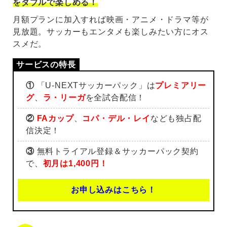
をダブルで楽しめる！
月額プランに加入すれば映画・アニメ・ドラマ等が
見放題。サッカーもエンタメも楽しみたい方にオス
スメだ。
①
「U-NEXTサッカーパック」は
プレミアリー
グ
、
ラ・リーガ
を全試合配信！
②
FAカップ
、
コパ・デル・レイ
なども独占配
信決定！
③
無料トライアル登録＆サッカーパック契約
で、
初月は1,400円！
お申し込みはこちら！