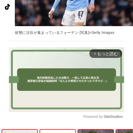
状態に注目が集まっているフォーデン [写真]=Getty Images
もっと読む
arrow_forward_ios
Powered by 
GliaStudios
U