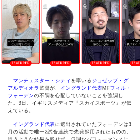
n
m
u
t
e
マンチェスター・シティ
を率いる
ジョゼップ・グ
アルディオラ
監督が、
イングランド代表
MF
フィル・
フォーデン
の不調を心配していないことを強調し
た。3日、イギリスメディア『スカイスポーツ』が伝
えている。
イングランド代表
に選出されていたフォーデンは3
月の活動で唯一2試合連続で先発起用されたものの、
思うような結果を残せず。低調なパフォーマンスに