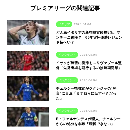
プレミアリーグの関連記事
イタリア
2026.04.04
どん底イタリアの新指揮官候補5名…マ
ンチーニ復帰？ 06年W杯優勝レジェン
ド招へい？
イングランド
2026.04.04
イサクが練習に復帰も…リヴァプール監
督「先発出場を期待するのは時期尚早」
イングランド
2026.04.04
チェルシー指揮官がククレジャの“発
言”に言及「まず我々に話すべきだっ
た」
イングランド
2026.04.04
E・フェルナンデス代理人、チェルシー
からの処分を非難「理解できない」