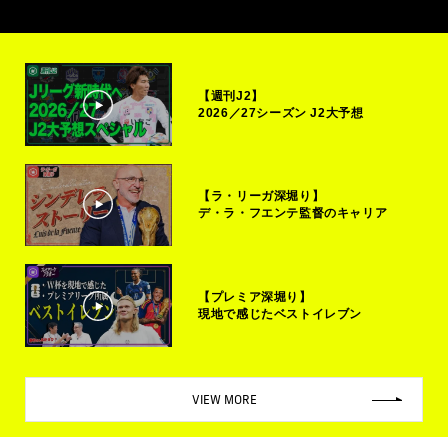
【週刊J2】
2026／27シーズン J2大予想
【ラ・リーガ深堀り】
デ・ラ・フエンテ監督のキャリア
【プレミア深堀り】
現地で感じたベストイレブン
VIEW MORE