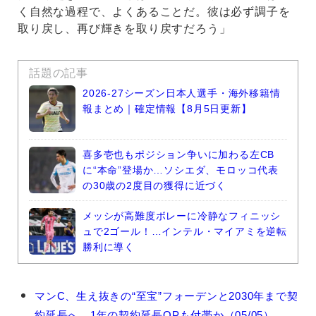
く自然な過程で、よくあることだ。彼は必ず調子を
取り戻し、再び輝きを取り戻すだろう」
話題の記事
2026-27シーズン日本人選手・海外移籍情
報まとめ｜確定情報【8月5日更新】
喜多壱也もポジション争いに加わる左CB
に“本命”登場か…ソシエダ、モロッコ代表
の30歳の2度目の獲得に近づく
メッシが高難度ボレーに冷静なフィニッシ
ュで2ゴール！…インテル・マイアミを逆転
勝利に導く
フ
マンC、生え抜きの“至宝”フォーデンと2030年まで契
ィ
約延長へ…1年の契約延長OPも付帯か（05/05）