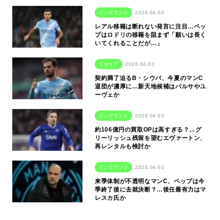
イングランド
2026.04.04
レアル移籍は断れない発言に注目…ペッ
プはロドリの移籍を阻まず「願いは長く
いてくれることだが…」
イタリア
2026.04.03
契約満了迫るB・シウバ、今夏のマンC
退団が濃厚に…新天地候補はバルサやユ
ーヴェか
イングランド
2026.04.03
約106億円の買取OPは高すぎる？…グ
リーリッシュ残留を望むエヴァートン、
再レンタルも検討か
イングランド
2026.04.03
来季体制が不透明なマンC、ペップは今
季終了後に去就決断？…後任最有力はマ
レスカ氏か