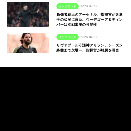
イングランド
2026.04.04
負傷者続出のアーセナル、指揮官が各選
手の状況に言及…ウーデゴーア＆ティン
バーは次戦出場の可能性
イングランド
2026.04.03
リヴァプール守護神アリソン、シーズン
終盤まで欠場へ…指揮官が離脱を明言