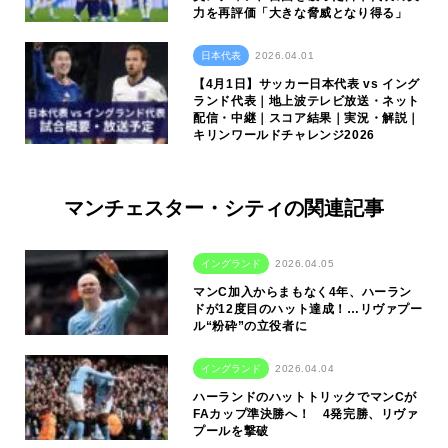
力を再評価「大きな脅威となり得る」
日本代表
2026.04.01
【4月1日】サッカー日本代表 vs イング
ランド代表｜地上波テレビ放送・ネット
配信・中継｜スコア結果｜実況・解説｜
キリンワールドチャレンジ2026
マンチェスター・シティの関連記事
イングランド
2026.04.05
マンC加入からまもなく4年、ハーラン
ドが12度目のハット達成！…リヴァプー
ル“粉砕”の立役者に
イングランド
2026.04.04
ハーランドのハットトリックでマンCが
FAカップ準決勝へ！ 4発完勝、リヴァ
プールを撃破