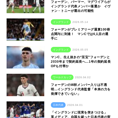
フォーデン、パーマー、マグワイアらが
イングランド代表メンバー落選か イヴ
ァン・トニーが選出の可能性
イングランド
2026.05.14
フォーデンがプレミアリーグ通算100得
点関与に到達！ マンCでは6人目の選
手に
イングランド
2026.05.05
マンC、生え抜きの“至宝”フォーデンと
2030年まで契約延長へ…1年の契約延長
OPも付帯か
ワールドカップ
2026.04.02
フォーデンのW杯メンバー入りは不透
明…イングランド代表監督「本来の力を
発揮できていない」
日本代表
2026.04.01
「イングランドに現実を突きつける」
英メディア、自国を破った日本代表の実