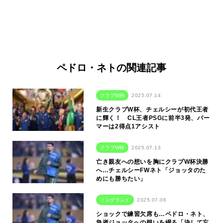
ペドロ・ネトの関連記事
クラブW杯
2025.07.14
新生クラブW杯、チェルシーが初代王者
に輝く！ CL王者PSGに前半3発、パー
マーは2得点1アシスト
クラブW杯
2025.07.13
亡き親友への想いを胸にクラブW杯決勝
へ…チェルシーFWネト「ジョッタのた
めにも勝ちたい」
イングランド
2025.07.06
ショックで練習欠席も…ペドロ・ネト、
急逝ジョッタへの想いを綴る「決して忘