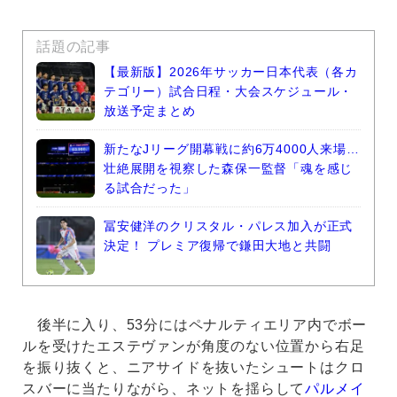
話題の記事
【最新版】2026年サッカー日本代表（各カ
テゴリー）試合日程・大会スケジュール・
放送予定まとめ
新たなJリーグ開幕戦に約6万4000人来場…
壮絶展開を視察した森保一監督「魂を感じ
る試合だった」
冨安健洋のクリスタル・パレス加入が正式
決定！ プレミア復帰で鎌田大地と共闘
後半に入り、53分にはペナルティエリア内でボー
ルを受けたエステヴァンが角度のない位置から右足
を振り抜くと、ニアサイドを抜いたシュートはクロ
スバーに当たりながら、ネットを揺らして
パルメイ