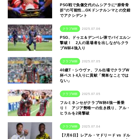
PSG戦で負傷交代のムシアラに“腓骨骨
折”の可能性…GKドンナルンマとの交錯
でアクシデント
クラブW杯
2025.07.06
PSG、ドゥエ＆デンベレ弾でバイエルン
撃破！ 2人の退場者を出しながらクラ
ブW杯4強入り
クラブW杯
2025.07.05
40歳T・シウヴァ、フル出場でクラブW
杯ベスト4入りに貢献「簡単なことでは
ない」
クラブW杯
2025.07.05
フルミネンセがクラブW杯4強一番乗
り！ アジア勢唯一の生き残り、アル・
ヒラルを2発撃破
クラブW杯
2025.07.04
【7月6日】レアル・マドリード vs ドル