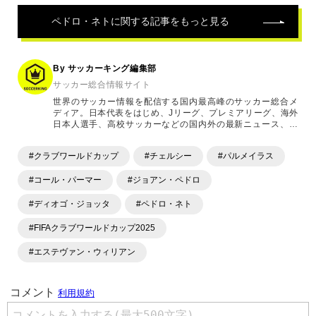
ペドロ・ネト
に関する記事をもっと見る
By サッカーキング編集部
サッカー総合情報サイト
世界のサッカー情報を配信する国内最高峰のサッカー総合メ
ディア。日本代表をはじめ、Jリーグ、プレミアリーグ、海外
日本人選手、高校サッカーなどの国内外の最新ニュース、コ
ラム、選手インタビュー、試合結果速報、ゲーム、ショッピ
ングといったサッカーにまつわるあらゆる情報を提供してい
#クラブワールドカップ
#チェルシー
#パルメイラス
ます。「X」「Instagram」「YouTube」「TikTok」など、
各種SNSサービスも充実したコンテンツを発信中。
#コール・パーマー
#ジョアン・ペドロ
#ディオゴ・ジョッタ
#ペドロ・ネト
#FIFAクラブワールドカップ2025
#エステヴァン・ウィリアン