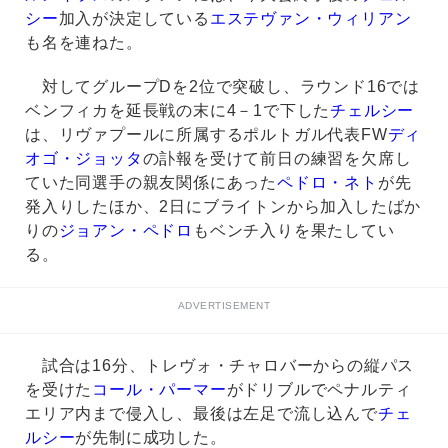
シー
加入が決定している
エステヴァン・ウィリアン
も名を連ねた。
対してグループDを2位で突破し、ラウンド16では
ベンフィカを延長戦の末に4－1で下した
チェルシー
は、リヴァプールに所属するポルトガル代表FW
ディ
オゴ・ジョッタ
の訃報を受けて前日の練習を欠席し
ていた同選手の親友関係にあった
ペドロ・ネト
が先
発入りしたほか、2日にブライトンから加入したばか
りの
ジョアン・ペドロ
もベンチ入りを果たしてい
る。
ADVERTISEMENT
試合は16分、トレヴォ・チャロバーからの縦パス
を受けた
コール・パーマー
がドリブルでペナルティ
エリア内まで侵入し、最後は左足で流し込んで
チェ
ルシー
が先制に成功した。