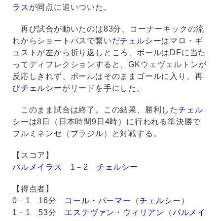
ラス
が同点に追いついた。
再び試合が動いたのは83分、コーナーキックの流
れからショートパスで繋いだ
チェルシー
はマロ・ギ
ュストが左から折り返しところ、ボールはDFに当た
ってディフレクションすると、GKウェヴェルトンが
反応しきれず、ボールはそのままゴールに入り、再
び
チェルシー
がリードを手にした。
このまま試合は終了。この結果、勝利した
チェル
シー
は8日（日本時間9日4時）に行われる準決勝で
フルミネンセ（ブラジル）と対戦する。
【スコア】
パルメイラス
1－2
チェルシー
【得点者】
0－1 16分
コール・パーマー
（
チェルシー
）
1－1 53分
エステヴァン・ウィリアン
（
パルメイ