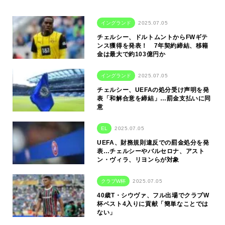
イングランド
2025.07.05
チェルシー、ドルトムントからFWギテ
ンス獲得を発表！ 7年契約締結、移籍
金は最大で約103億円か
イングランド
2025.07.05
チェルシー、UEFAの処分受け声明を発
表「和解合意を締結」…罰金支払いに同
意
EL
2025.07.05
UEFA、財務規則違反での罰金処分を発
表…チェルシーやバルセロナ、アスト
ン・ヴィラ、リヨンらが対象
クラブW杯
2025.07.05
40歳T・シウヴァ、フル出場でクラブW
杯ベスト4入りに貢献「簡単なことでは
ない」