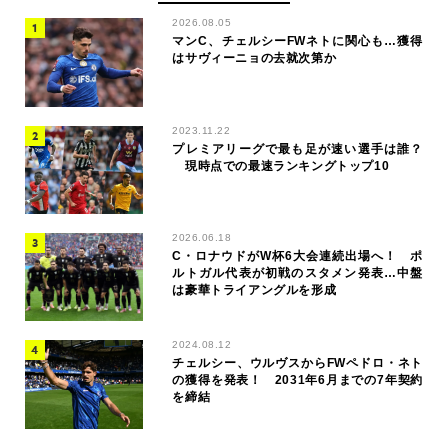
2026.08.05
マンC、チェルシーFWネトに関心も…獲得
はサヴィーニョの去就次第か
2023.11.22
プレミアリーグで最も足が速い選手は誰？
現時点での最速ランキングトップ10
2026.06.18
C・ロナウドがW杯6大会連続出場へ！ ポ
ルトガル代表が初戦のスタメン発表…中盤
は豪華トライアングルを形成
2024.08.12
チェルシー、ウルヴスからFWペドロ・ネト
の獲得を発表！ 2031年6月までの7年契約
を締結