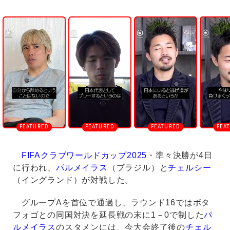
U
n
m
u
t
e
FIFAクラブワールドカップ2025
・準々決勝が4日
に行われ、
パルメイラス
（ブラジル）と
チェルシー
（イングランド）が対戦した。
グループAを首位で通過し、ラウンド16ではボタ
フォゴとの同国対決を延長戦の末に1－0で制した
パ
ルメイラス
のスタメンには、今大会終了後の
チェル