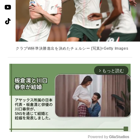
クラブW杯準決勝進出を決めたチェルシー [写真]=Getty Images
もっと読む
arrow_forward_ios
Powered by 
GliaStudios