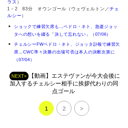
ラス
）
1－2 83分 オウンゴール（ウェヴェルトン／
チェ
ルシー
）
ペ
ショックで練習欠席も…ペドロ・ネト、急逝ジョッ
ド
タへの想いを綴る「決して忘れない」（07/06）
ロ・
ネ
チェルシーFWペドロ・ネト、ジョッタ訃報で練習欠
ト
席…CWC準々決勝の出場可否は本人の決断次第に
の
関
（07/04）
連
記
【動画】エステヴァンが今大会後に
事
NEXT>
加入するチェルシー相手に挨拶代わりの同
点ゴール
1
2
>