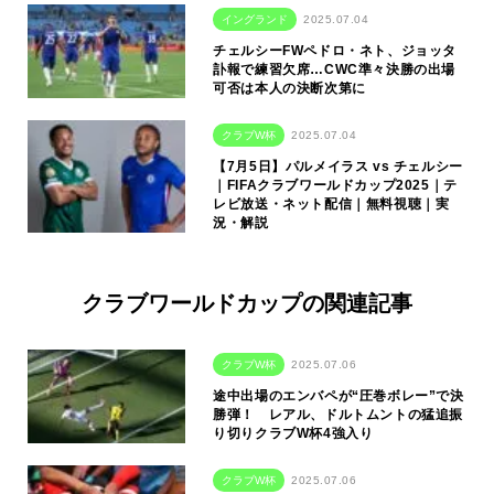
イングランド
2025.07.04
チェルシーFWペドロ・ネト、ジョッタ
訃報で練習欠席…CWC準々決勝の出場
可否は本人の決断次第に
クラブW杯
2025.07.04
【7月5日】パルメイラス vs チェルシー
｜FIFAクラブワールドカップ2025｜テ
レビ放送・ネット配信｜無料視聴｜実
況・解説
クラブワールドカップの関連記事
クラブW杯
2025.07.06
途中出場のエンバペが“圧巻ボレー”で決
勝弾！ レアル、ドルトムントの猛追振
り切りクラブW杯4強入り
クラブW杯
2025.07.06