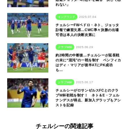
れない」
イングランド
2025.07.04
チェルシーFWペドロ・ネト、ジョッタ
訃報で練習欠席…CWC準々決勝の出場
可否は本人の決断次第に
クラブW杯
2025.06.29
約2時間の中断後…チェルシーが延長戦
の末に“混沌”の一戦を制す ベンフィカ
はディ・マリアが後半ATにPK成功
も…
クラブW杯
2025.06.17
チェルシーがロサンゼルスFCとのクラ
ブW杯初戦を制す！ ネト＆E・フェル
ナンデスが得点、新加入デラップもアシ
ストを記録
チェルシーの関連記事