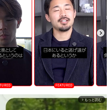
もっと読む
arrow_forward_ios