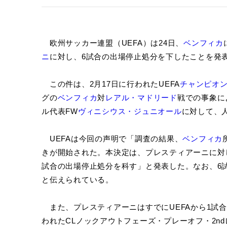
欧州サッカー連盟（UEFA）は24日、
ベンフィカ
ニ
に対し、6試合の出場停止処分を下したことを発
この件は、2月17日に行われたUEFA
チャンピオ
グの
ベンフィカ
対
レアル・マドリード
戦での事象に
ル代表FW
ヴィニシウス・ジュニオール
に対して、
UEFAは今回の声明で「調査の結果、
ベンフィカ
きが開始された。本決定は、プレスティアーニに対し
試合の出場停止処分を科す」と発表した。なお、6
と伝えられている。
また、プレスティアーニはすでにUEFAから1試合
われたCLノックアウトフェーズ・プレーオフ・2nd