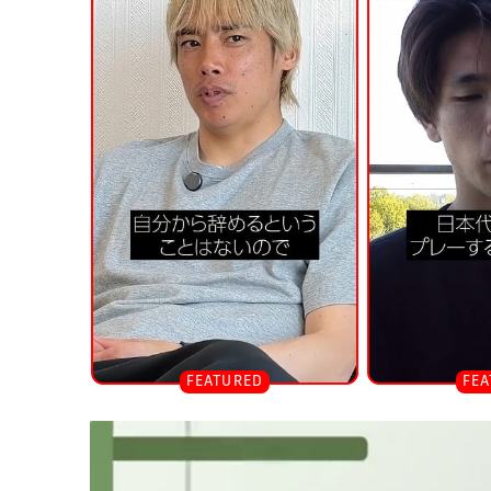
連
記
事