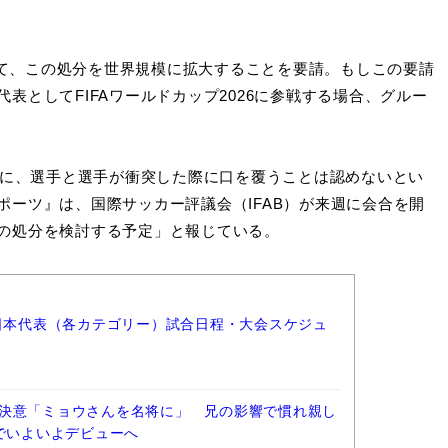
して、この処分を世界規模に拡大することを要請。もしこの要請
表としてFIFAワールドカップ2026に参戦する場合、グルー
。
月に、選手と選手が衝突した際に口を覆うことは認めないとい
ーツ』は、国際サッカー評議会（IFAB）が来週に会合を開
の処分を検討する予定」と報じている。
ー日本代表（各カテゴリー）試合日程・大会スケジュ
決意「ミョウさんを名将に」 兄の影響で慣れ親し
阪でいよいよデビューへ