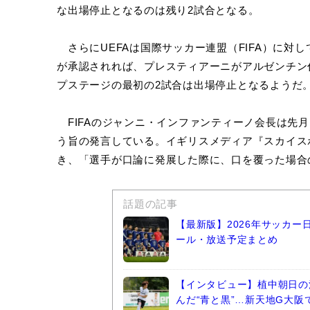
な出場停止となるのは残り2試合となる。
さらにUEFAは国際サッカー連盟（FIFA）に対
が承認されれば、プレスティアーニがアルゼンチン代
プステージの最初の2試合は出場停止となるようだ
FIFAのジャンニ・インファンティーノ会長は先
う旨の発言している。イギリスメディア『スカイスポ
き、「選手が口論に発展した際に、口を覆った場合
話題の記事
【最新版】2026年サッカ
ール・放送予定まとめ
【インタビュー】植中朝日の
んだ“青と黒”…新天地G大