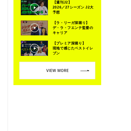
【週刊J2】
2026／27シーズン J2大
予想
【ラ・リーガ深堀り】
デ・ラ・フエンテ監督の
キャリア
【プレミア深堀り】
現地で感じたベストイレ
ブン
VIEW MORE