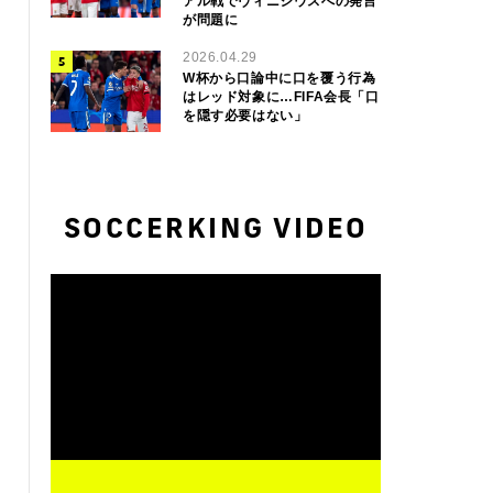
アル戦でヴィニシウスへの発言
が問題に
2026.04.29
W杯から口論中に口を覆う行為
はレッド対象に…FIFA会長「口
を隠す必要はない」
SOCCERKING VIDEO