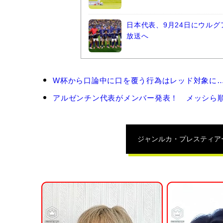
日本代表、9月24日にウルグ
放送へ
ジ
W杯から口論中に口を覆う行為はレッド対象に…FI
ャ
ン
アルゼンチン代表がメンバー発表！ メッシら順
ル
カ・
プ
レ
ジャンルカ・プレスティア
ス
テ
ィ
ア
ー
ニ
の
関