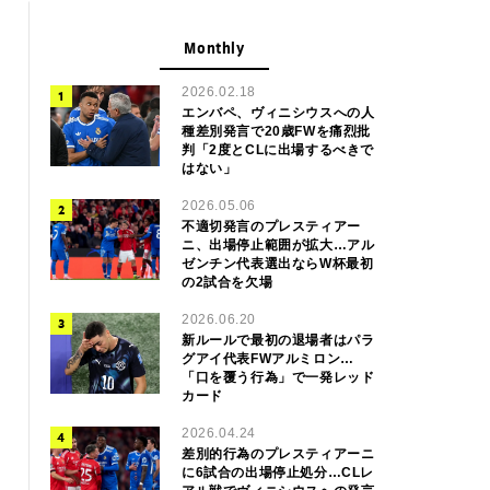
Monthly
2026.02.18
エンバペ、ヴィニシウスへの人
種差別発言で20歳FWを痛烈批
判「2度とCLに出場するべきで
はない」
2026.05.06
不適切発言のプレスティアー
ニ、出場停止範囲が拡大…アル
ゼンチン代表選出ならW杯最初
の2試合を欠場
2026.06.20
新ルールで最初の退場者はパラ
グアイ代表FWアルミロン…
「口を覆う行為」で一発レッド
カード
2026.04.24
差別的行為のプレスティアーニ
に6試合の出場停止処分…CLレ