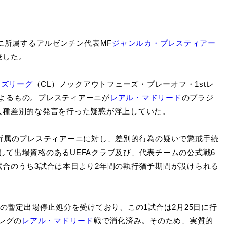
に所属するアルゼンチン代表MF
ジャンルカ・プレスティアー
表した。
ンズリーグ
（CL）ノックアウトフェーズ・プレーオフ・1stレ
よるもの。プレスティアーニが
レアル・マドリード
のブラジ
人種差別的な発言を行った疑惑が浮上していた。
所属のプレスティアーニに対し、差別的行為の疑いで懲戒手続
て出場資格のあるUEFAクラブ及び、代表チームの公式戦6
試合のうち3試合は本日より2年間の執行猶予期間が設けられる
の暫定出場停止処分を受けており、この1試合は2月25日に行
レグの
レアル・マドリード
戦で消化済み。そのため、実質的