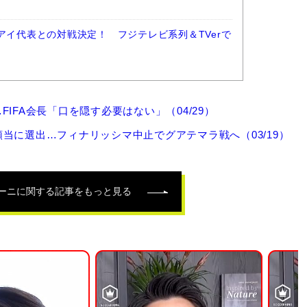
アイ代表との対戦決定！ フジテレビ系列＆TVerで
FA会長「口を隠す必要はない」（04/29）
当に選出…フィナリッシマ中止でグアテマラ戦へ（03/19）
ーニ
に関する記事をもっと見る