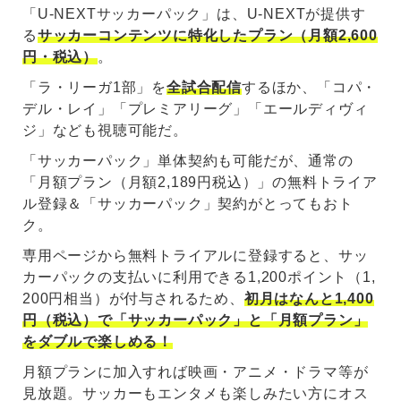
「U-NEXTサッカーパック」は、U-NEXTが提供す
る
サッカーコンテンツに特化したプラン（月額2,600
円・税込）
。
「ラ・リーガ1部」を
全試合配信
するほか、「コパ・
デル・レイ」「プレミアリーグ」「エールディヴィ
ジ」なども視聴可能だ。
「サッカーパック」単体契約も可能だが、通常の
「月額プラン（月額2,189円税込）」の無料トライア
ル登録＆「サッカーパック」契約がとってもおト
ク。
専用ページから無料トライアルに登録すると、サッ
カーパックの支払いに利用できる1,200ポイント（1,
200円相当）が付与されるため、
初月はなんと1,400
円（税込）で「サッカーパック」と「月額プラン」
をダブルで楽しめる！
月額プランに加入すれば映画・アニメ・ドラマ等が
見放題。サッカーもエンタメも楽しみたい方にオス