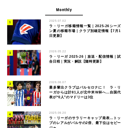
Monthly
2025.07.02
ラ・リーガ移籍情報一覧｜2025-26シーズ
ン夏の移籍市場｜クラブ別確定情報【7月1
日更新】
2026.05.22
ラ・リーガ 2025-26｜放送・配信情報｜試
合日程｜実況・解説【随時更新】
2026.06.07
最多輩出クラブはバルセロナに！ ラ・リ
ーガからは計81人が北中米W杯へ…自国代
表が“0人”のマドリーは3位
2025.09.20
ラ・リーガのサラリーキャップ発表…トッ
プのレアルがバルサの2倍、最下位はセビー
ジャ