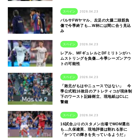
スペイン
2026.04.23
バルサFWヤマル、左足の大腿二頭筋負
傷で今季終了も…W杯には間に合う見込
み
スペイン
2026.04.23
レアル、MFギュレルとDFミリトンがハ
ムストリングを負傷…今季シーズンアウ
トの可能性
スペイン
2026.04.23
「敗北がもはやニュースではない」 今
季公式戦16敗目のアトレティコが現体制
下のワースト記録樹立、現地紙はCLに
警鐘
スペイン
2026.04.23
16試合ぶりのスタメン出場でMOM選出
も…久保建英、現地評価は割れる形に
「かつての輝きを失っているようだ」