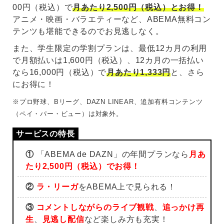
00円（税込）で
月あたり2,500円（税込）とお得！
アニメ・映画・バラエティーなど、ABEMA無料コン
テンツも堪能できるのでお見逃しなく。
また、学生限定の学割プランは、最低12カ月の利用
で月額払いは1,600円（税込）、12カ月の一括払い
なら16,000円（税込）で
月あたり1,333円
と、さら
にお得に！
※プロ野球、Bリーグ、DAZN LINEAR、追加有料コンテンツ
（ペイ・パー・ビュー）は対象外。
①
「ABEMA de DAZN」の年間プランなら
月あ
たり2,500円（税込）でお得！
②
ラ・リーガ
をABEMA上で見られる！
③
コメントしながらのライブ観戦
、
追っかけ再
生
、
見逃し配信
など楽しみ方も充実！