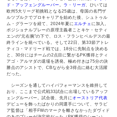
ド・アッフェングルーバー
。
ラ・リーガ
、ひいては
欧州5大リーグ初挑戦となる25歳は、母国の名門ザ
ルツブルクでプロキャリアを始めた後、シュトゥル
ム・グラーツを経て、2024年夏に
エルチェ
に加入。
ポジショナルプレーの原理主義者ことキケ・セティ
エンの“元右腕”の下で、ロス・フランヒベルデスの最
終ラインを統べている。そして22日、第33節アトレ
ティコ・マドリード戦では、18分に先制点を決める
と、30分にはチームの2点目に繋がるPK獲得とティ
アゴ・アルマダの退場を誘発。極め付きは75分の決
勝点のアシストで、CBながら全3得点に絡む大活躍
だった。
シーズンを通してハイパフォーマンスを維持して
おり、ここまで公式戦33試合に出場しているアッフ
ェングルーバー。試合後、先月に
オーストリア代表
デビューを飾ったばかりの同選手について、サラビ
ア監督は「相手FWのマークを離さなかったダヴィド
のあのプレーが決定的だった（PK獲得のシーン）。