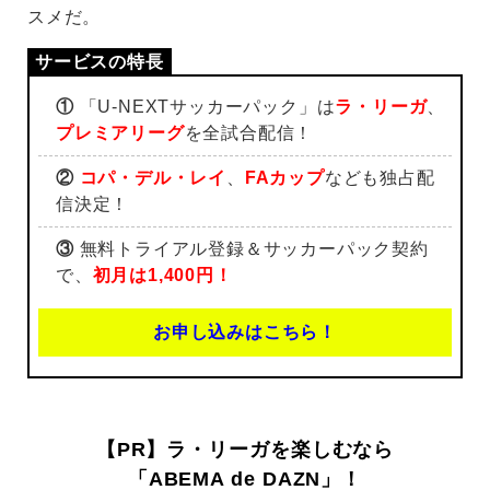
スメだ。
①
「U-NEXTサッカーパック」は
ラ・リーガ
、
プレミアリーグ
を全試合配信！
②
コパ・デル・レイ
、
FAカップ
なども独占配
信決定！
③
無料トライアル登録＆サッカーパック契約
で、
初月は1,400円！
お申し込みはこちら！
【PR】ラ・リーガを楽しむなら
「ABEMA de DAZN」！