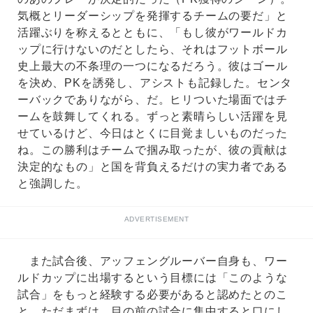
気概とリーダーシップを発揮するチームの要だ」と
活躍ぶりを称えるとともに、「もし彼がワールドカ
ップに行けないのだとしたら、それはフットボール
史上最大の不条理の一つになるだろう。彼はゴール
を決め、PKを誘発し、アシストも記録した。センタ
ーバックでありながら、だ。ヒリついた場面ではチ
ームを鼓舞してくれる。ずっと素晴らしい活躍を見
せているけど、今日はとくに目覚ましいものだった
ね。この勝利はチームで掴み取ったが、彼の貢献は
決定的なもの」と国を背負えるだけの実力者である
と強調した。
ADVERTISEMENT
また試合後、アッフェングルーバー自身も、ワー
ルドカップに出場するという目標には「このような
試合」をもっと経験する必要があると認めたとのこ
と。ただまずは、目の前の試合に集中すると口にし