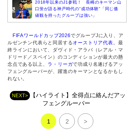
2018年以来のJ1参戦！ 長崎のキーマン山
口蛍が語る神戸時代の“成功体験”「同じ価
値観を持ったグループは強い」
FIFAワールドカップ2026
でグループJに入り、ア
ルゼンチン代表らと同居する
オーストリア代表
。最
終ラインにおいて、ダヴィド・アラバ（レアル・マ
ドリード／スペイン）のコンディションが最大の懸
念点である以上、
ラ・リーガ
で功成り名遂げるアッ
フェングルーバーが、躍進のキーマンとなるかもし
れない。
【ハイライト】全得点に絡んだアッ
NEXT>
フェングルーバー
1
2
>