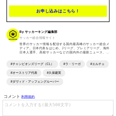
お申し込みはこちら！
By サッカーキング編集部
サッカー総合情報サイト
世界のサッカー情報を配信する国内最高峰のサッカー総合メ
ディア。日本代表をはじめ、Jリーグ、プレミアリーグ、海外
日本人選手、高校サッカーなどの国内外の最新ニュース、コ
ラム、選手インタビュー、試合結果速報、ゲーム、ショッピ
ングといったサッカーにまつわるあらゆる情報を提供してい
#チャンピオンズリーグ（CL）
#ラ・リーガ
#エルチェ
ます。「X」「Instagram」「YouTube」「TikTok」など、
各種SNSサービスも充実したコンテンツを発信中。
#オーストリア代表
#久保建英
#ダヴィド・アッフェングルーバー