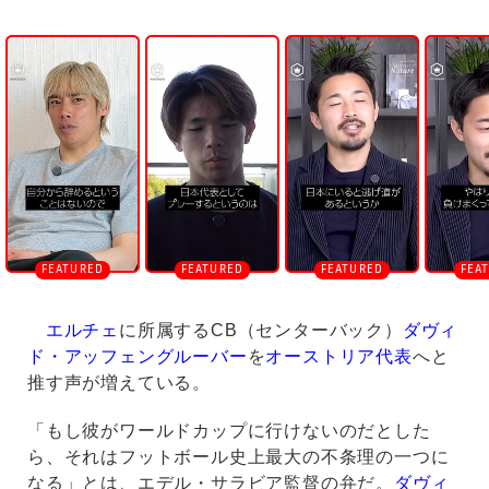
U
n
m
u
t
e
エルチェ
に所属するCB（センターバック）
ダヴィ
ド・アッフェングルーバー
を
オーストリア代表
へと
推す声が増えている。
「もし彼がワールドカップに行けないのだとした
ら、それはフットボール史上最大の不条理の一つに
なる」とは、エデル・サラビア監督の弁だ。
ダヴィ