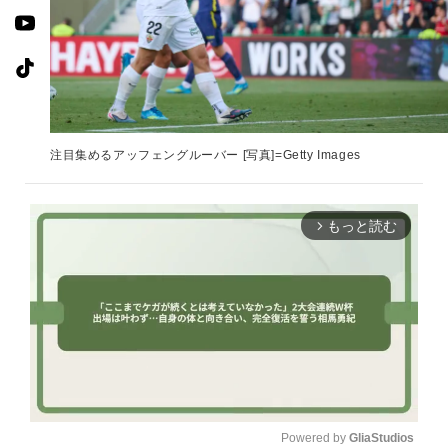
注目集めるアッフェングルーバー [写真]=Getty Images
もっと読む
arrow_forward_ios
Powered by 
GliaStudios