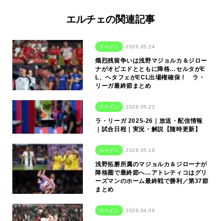
エルチェの関連記事
スペイン
2026.05.24
熾烈残留争いは浅野マジョルカ＆ジロー
ナがオビエドとともに降格…セルタがE
L、ヘタフェがECL出場権確保！ ラ・
リーガ最終節まとめ
スペイン
2026.05.22
ラ・リーガ 2025-26｜放送・配信情報
｜試合日程｜実況・解説【随時更新】
スペイン
2026.05.18
浅野拓磨所属のマジョルカ＆ジローナが
降格圏で最終節へ…アトレティコはグリ
ーズマンのホーム最終戦で勝利／第37節
まとめ
スペイン
2026.04.06