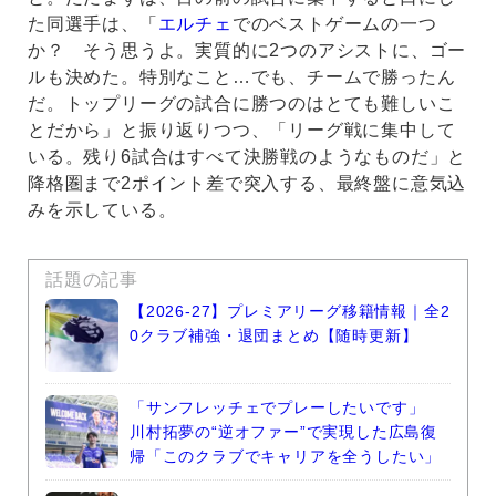
た同選手は、「
エルチェ
でのベストゲームの一つ
か？ そう思うよ。実質的に2つのアシストに、ゴー
ルも決めた。特別なこと…でも、チームで勝ったん
だ。トップリーグの試合に勝つのはとても難しいこ
とだから」と振り返りつつ、「リーグ戦に集中して
いる。残り6試合はすべて決勝戦のようなものだ」と
降格圏まで2ポイント差で突入する、最終盤に意気込
みを示している。
話題の記事
【2026-27】プレミアリーグ移籍情報｜全2
0クラブ補強・退団まとめ【随時更新】
「サンフレッチェでプレーしたいです」
川村拓夢の“逆オファー”で実現した広島復
帰「このクラブでキャリアを全うしたい」