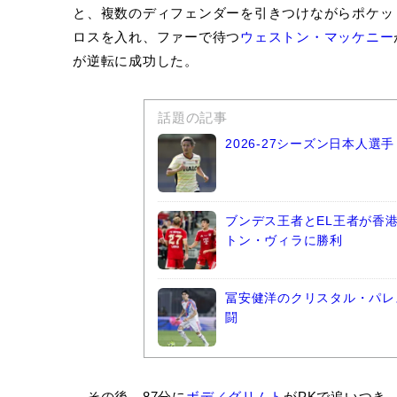
と、複数のディフェンダーを引きつけながらポケッ
ロスを入れ、ファーで待つ
ウェストン・マッケニー
が逆転に成功した。
話題の記事
2026-27シーズン日本人
ブンデス王者とEL王者が香
トン・ヴィラに勝利
冨安健洋のクリスタル・パレ
闘
その後、87分に
ボデ／グリムト
がPKで追いつき