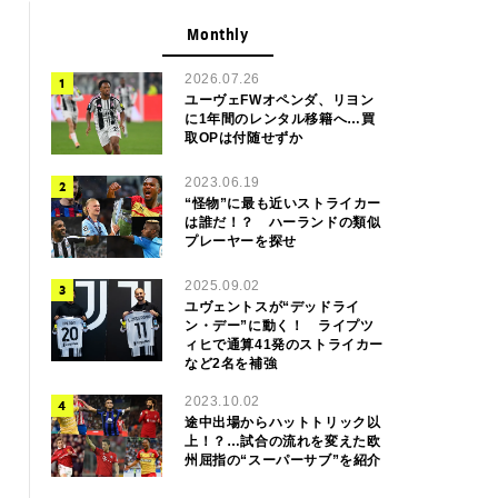
Monthly
2026.07.26
ユーヴェFWオペンダ、リヨン
に1年間のレンタル移籍へ…買
取OPは付随せずか
2023.06.19
“怪物”に最も近いストライカー
は誰だ！？ ハーランドの類似
プレーヤーを探せ
2025.09.02
ユヴェントスが“デッドライ
ン・デー”に動く！ ライプツ
ィヒで通算41発のストライカー
など2名を補強
2023.10.02
途中出場からハットトリック以
上！？…試合の流れを変えた欧
州屈指の“スーパーサブ”を紹介