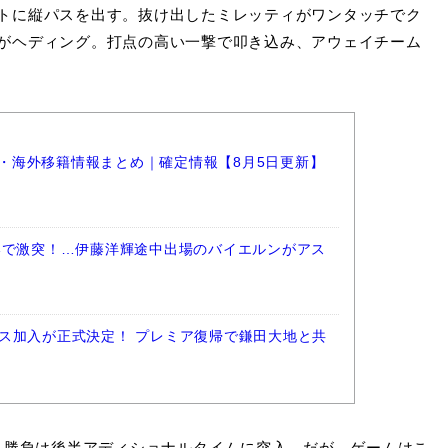
トに縦パスを出す。抜け出したミレッティがワンタッチでク
がヘディング。打点の高い一撃で叩き込み、アウェイチーム
選手・海外移籍情報まとめ｜確定情報【8月5日更新】
港で激突！…伊藤洋輝途中出場のバイエルンがアス
ス加入が正式決定！ プレミア復帰で鎌田大地と共
、勝負は後半アディショナルタイムに突入。だが、ゲームはこ