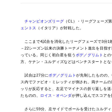
チャンピオンズリーグ
（CL）・リーグフェーズ第
ェントス
（イタリア）が対戦した。
ここまで4試合を消化したリーグフェーズで3分1敗
－22シーズン以来の決勝トーナメント進出を目指
っている。同じく初白星を狙う
ボデ／グリムト
との
方、ケナン・ユルディズなどはベンチスタートとな
試合は27分に
ボデ／グリムト
が先制したものの、
ス内でファビオ・ミレッティが倒され、両チームの
ッリが反応すると、左足でマイナスの折り返しを送
たものの、
ロイス・オペンダ
が押し込んでスコアを
さらに59分、左サイドでボールを受けたユルディ