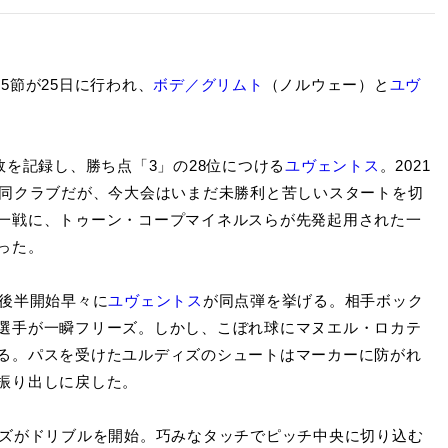
5節が25日に行われ、
ボデ／グリムト
（ノルウェー）と
ユヴ
を記録し、勝ち点「3」の28位につける
ユヴェントス
。2021
す同クラブだが、今大会はいまだ未勝利と苦しいスタートを切
一戦に、トゥーン・コープマイネルスらが先発起用された一
った。
後半開始早々に
ユヴェントス
が同点弾を挙げる。相手ボック
選手が一瞬フリーズ。しかし、こぼれ球にマヌエル・ロカテ
る。パスを受けたユルディズのシュートはマーカーに防がれ
振り出しに戻した。
ズがドリブルを開始。巧みなタッチでピッチ中央に切り込む