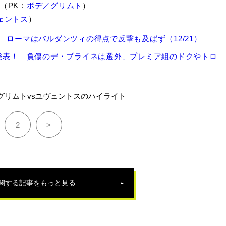
（PK：
ボデ／グリムト
）
ェントス
）
ローマはバルダンツィの得点で反撃も及ばず（12/21）
発表！ 負傷のデ・ブライネは選外、プレミア組のドクやトロ
グリムトvsユヴェントスのハイライト
2
>
関する記事をもっと見る