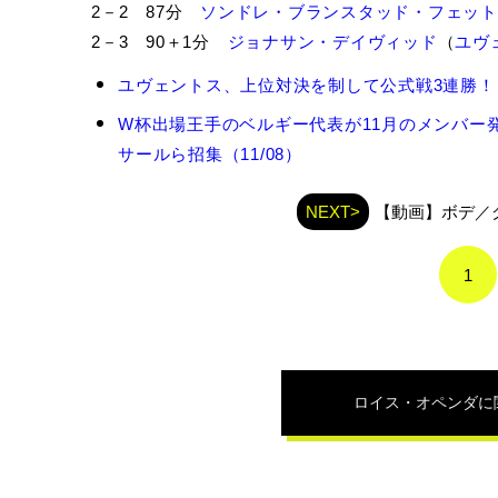
2－2 87分
ソンドレ・ブランスタッド・フェット
2－3 90＋1分
ジョナサン・デイヴィッド
（
ユヴ
ロ
ユヴェントス、上位対決を制して公式戦3連勝！ 
イ
ス・
W杯出場王手のベルギー代表が11月のメンバー
オ
サールら招集（11/08）
ペ
ン
ダ
NEXT>
【動画】ボデ／
の
関
1
連
記
事
ロイス・オペンダ
に