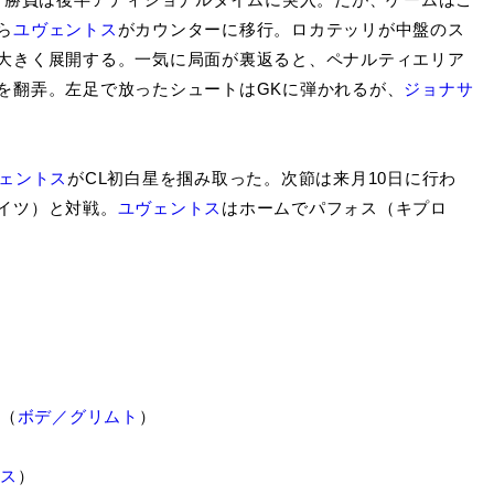
ら
ユヴェントス
がカウンターに移行。ロカテッリが中盤のス
大きく展開する。一気に局面が裏返ると、ペナルティエリア
を翻弄。左足で放ったシュートはGKに弾かれるが、
ジョナサ
ェントス
がCL初白星を掴み取った。次節は来月10日に行わ
イツ）と対戦。
ユヴェントス
はホームでパフォス（キプロ
（
ボデ／グリムト
）
ス
）