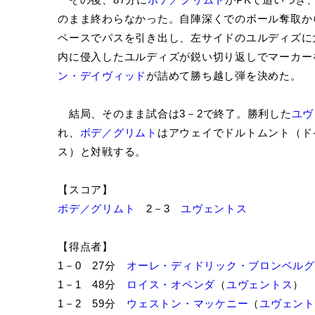
のまま終わらなかった。自陣深くでのボール奪取か
ペースでパスを引き出し、左サイドのユルディズに
内に侵入したユルディズが鋭い切り返しでマーカー
ン・デイヴィッド
が詰めて勝ち越し弾を決めた。
結局、そのまま試合は3－2で終了。勝利した
ユヴ
れ、
ボデ／グリムト
はアウェイでドルトムント（ド
ス）と対戦する。
【スコア】
ボデ／グリムト
2－3
ユヴェントス
【得点者】
1－0 27分
オーレ・ディドリック・ブロンベルグ
1－1 48分
ロイス・オペンダ
（
ユヴェントス
）
1－2 59分
ウェストン・マッケニー
（
ユヴェント