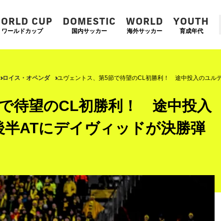
ORLD CUP
DOMESTIC
WORLD
YOUTH
ワールドカップ
国内サッカー
海外サッカー
育成年代
ロイス・オペンダ
ユヴェントス、第5節で待望のCL初勝利！ 途中投入のユル
で待望のCL初勝利！ 途中投入
後半ATにデイヴィッドが決勝弾