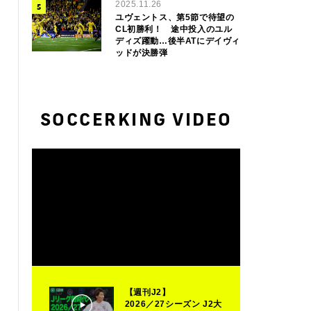
2025.11.26
ユヴェントス、第5節で待望の
CL初勝利！ 途中投入のユル
ディズ躍動…後半ATにデイヴィ
ッドが決勝弾
SOCCERKING VIDEO
【週刊J2】
2026／27シーズン J2大