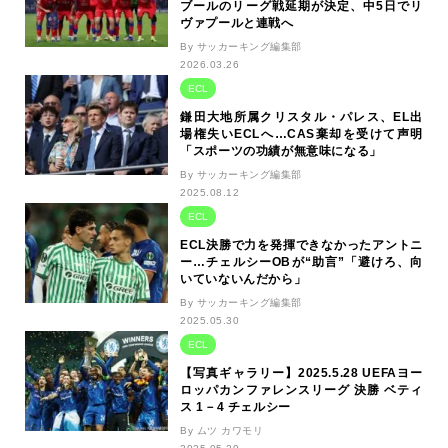
ブールのリーグ戦延期が決定、中5日でリ
ヴァプールと連戦へ
By サッカーキング編集部
2026.03.26
ECL
鎌田大地所属クリスタル・パレス、EL出
場権失いECLへ…CAS棄却を受けて声明
「スポーツの功績が無意味になる」
By サッカーキング編集部
2025.08.12
ECL
ECL決勝で力を発揮できなかったアントニ
ー…チェルシーOBが“助言”「避けろ、向
いていないんだから」
By サッカーキング編集部
2025.05.30
ECL
【写真ギャラリー】2025.5.28 UEFAヨー
ロッパカンファレンスリーグ 決勝 ベティ
ス 1－4 チェルシー
By ムツ カワモリ