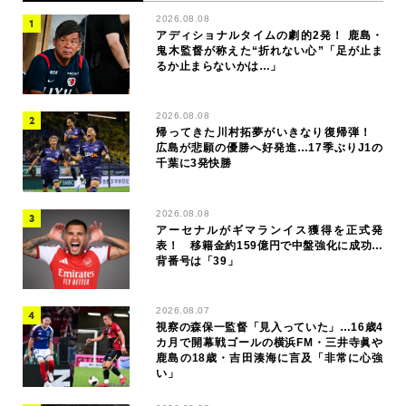
2026.08.08
アディショナルタイムの劇的2発！ 鹿島・
鬼木監督が称えた“折れない心”「足が止ま
るか止まらないかは…」
2026.08.08
帰ってきた川村拓夢がいきなり復帰弾！
広島が悲願の優勝へ好発進…17季ぶりJ1の
千葉に3発快勝
2026.08.08
アーセナルがギマランイス獲得を正式発
表！ 移籍金約159億円で中盤強化に成功…
背番号は「39」
2026.08.07
視察の森保一監督「見入っていた」…16歳4
カ月で開幕戦ゴールの横浜FM・三井寺眞や
鹿島の18歳・吉田湊海に言及「非常に心強
い」