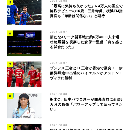
2026.08.08
「最高に気持ち良かった」6.4万人の国立で
鮮烈デビューの16歳・三井寺眞、横浜FM指
揮官も「年齢は関係ない」と期待
2026.08.07
新たなJリーグ開幕戦に約6万4000人来場…
壮絶展開を視察した森保一監督「魂を感じ
る試合だった」
2026.08.07
ブンデス王者とEL王者が香港で激突！…伊
藤洋輝途中出場のバイエルンがアストン・
ヴィラに勝利
2026.08.08
栃木C、田中パウロ淳一が開幕直前に全治5
カ月の負傷「パワーアップして戻ってきた
い」
2026.08.08