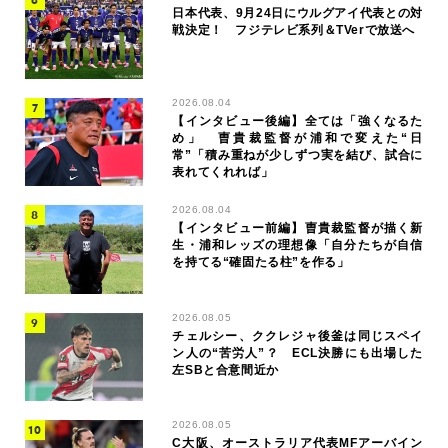
日本代表、9月24日にウルグアイ代表との対
戦決定！ フジテレビ系列＆TVerで放送へ
2026.08.04
【インタビュー後編】全ては「強くなるた
め」 曺貴裁監督が浦和で変えた“日
常”「積み重ねが少しずつ実を結び、試合に
表れてくれれば」
2026.08.04
【インタビュー前編】曺貴裁監督が描く新
生・浦和レッズの理想像「自分たちが自信
を持てる“確固たる柱”を作る」
2026.08.05
チェルシー、ククレジャ後釜は同じスペイ
ン人の“苦労人”？ ECL決勝にも出場した
左SBと合意間近か
2026.08.05
C大阪、オーストラリア代表MFアーバイン