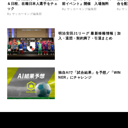
＆日程、在籍日本人選手をチェ
前イベント』開催 入場無料
合を配
ック
By サッカーキング編集部
By サ
By サッカーキング編集部
明治安田J1リーグ 最新移籍情報｜加
入・退団・契約満了・引退まとめ
独自AIで「試合結果」を予想／「WIN
NER」にチャレンジ