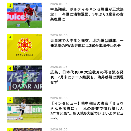
2026.08.05
中島翔哉、ポルティモネンセ帰還が正式決
定！ 今夏に浦和退団、5年ぶり3度目の古
巣復帰に
2026.08.05
天皇杯で大学生と衝突…北九州は謝罪、一
発退場のFW永井龍には2試合出場停止処分
2026.08.05
広島、日本代表GK大迫敬介の再合流を発
表…7月末にチーム離脱も、海外移籍は実現
せず
2026.08.05
【インタビュー】植中朝日の決意「ミョウ
さんを名将に」 兄の影響で慣れ親しん
だ“青と黒”…新天地G大阪でいよいよデビュ
ーへ
2026.08.05