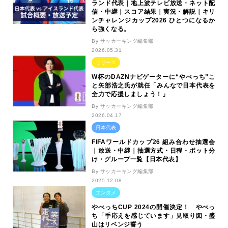
ランド代表｜地上波テレビ放送・ネット配
信・中継｜スコア結果｜実況・解説｜キリ
ンチャレンジカップ2026 ひとつになるか
ら強くなる。
By サッカーキング編集部
2026.05.31
リリース
W杯のDAZNナビゲーターに“やべっち”こ
と矢部浩之氏が就任「みんなで日本代表を
全力で応援しましょう！」
By サッカーキング編集部
2026.04.17
日本代表
FIFAワールドカップ26 組み合わせ抽選会
｜放送・中継｜抽選方式・日程・ポット分
け・グループ一覧【日本代表】
By サッカーキング編集部
2025.12.08
エンタメ
やべっちCUP 2024の開催決定！ やべっ
ち「手応えを感じています」見取り図・盛
山はリベンジ誓う