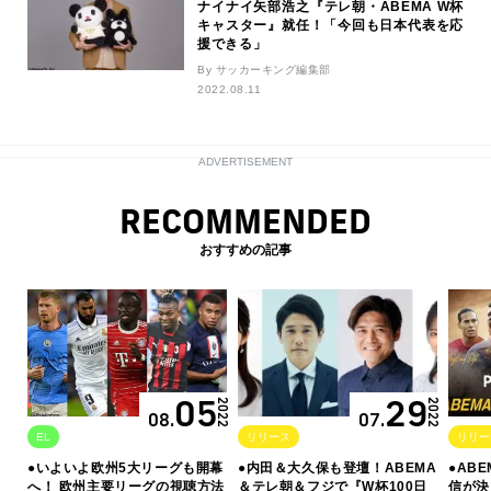
ナイナイ矢部浩之『テレ朝・ABEMA W杯
キャスター』就任！「今回も日本代表を応
援できる」
By サッカーキング編集部
2022.08.11
ADVERTISEMENT
RECOMMENDED
おすすめの記事
05
29
2022
2022
08.
07.
EL
リリース
リリー
●いよいよ欧州5大リーグも開幕
●内田＆大久保も登壇！ABEMA
●AB
へ！ 欧州主要リーグの視聴方法
＆テレ朝＆フジで『W杯100日
信が決