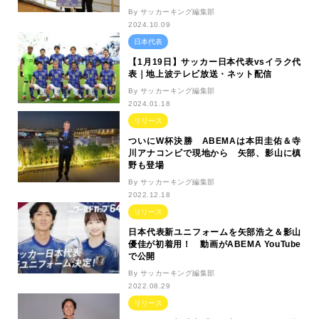
By サッカーキング編集部
2024.10.09
日本代表
【1月19日】サッカー日本代表vsイラク代
表｜地上波テレビ放送・ネット配信
By サッカーキング編集部
2024.01.18
リリース
ついにW杯決勝 ABEMAは本田圭佑＆寺
川アナコンビで現地から 矢部、影山に槙
野も登場
By サッカーキング編集部
2022.12.18
リリース
日本代表新ユニフォームを矢部浩之＆影山
優佳が初着用！ 動画がABEMA YouTube
で公開
By サッカーキング編集部
2022.08.29
リリース