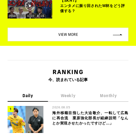
【SKHT】
エンタメに振り回されたW杯をどう評
価する？
VIEW MORE
RANKING
今、読まれている記事
Daily
Weekly
Monthly
2026.08.05
海外移籍目指した大迫敬介、一転して広島
に再合流 栗原強化部長が経緯説明「なん
とか実現させたかったですけど…」