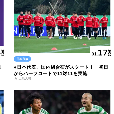
6
17
2022
2022
01.
日本代表
也
●日本代表、国内組合宿がスタート！ 初日
」
からハーフコートで11対11を実施
By 三島大輔