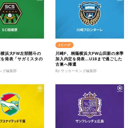
Jリーグ
蔭横浜大FW左部開斗の
川崎F、桐蔭横浜大FW山田新の来季
定を発表「サガミスタの
加入内定を発表…U18まで過ごした
古巣へ帰還
キング編集部
By サッカーキング編集部