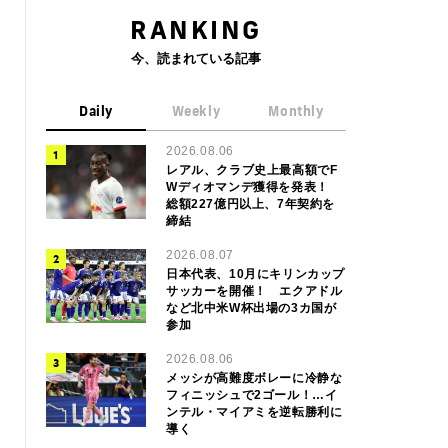
RANKING
今、読まれている記事
Daily
Weekly
Monthly
2026.08.06
レアル、クラブ史上最高額でF
Wディオマンデ獲得を発表！
総額227億円以上、7年契約を
締結
2026.08.07
日本代表、10月にキリンカップ
サッカーを開催！ エクアドル
など北中米W杯出場の3カ国が
参加
2026.08.06
メッシが高難度ボレーに冷静な
フィニッシュで2ゴール！…イ
ンテル・マイアミを逆転勝利に
導く