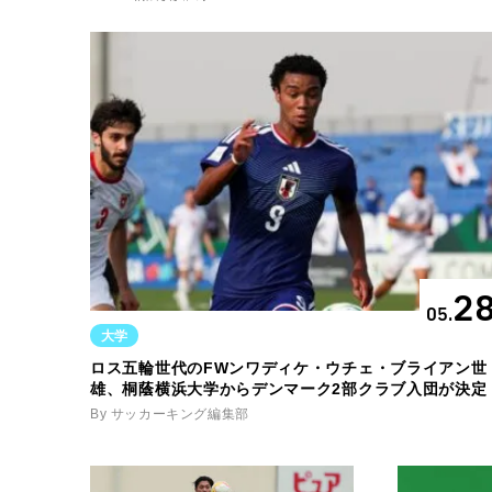
2
05.
大学
ロス五輪世代のFWンワディケ・ウチェ・ブライアン世
雄、桐蔭横浜大学からデンマーク2部クラブ入団が決定
By サッカーキング編集部