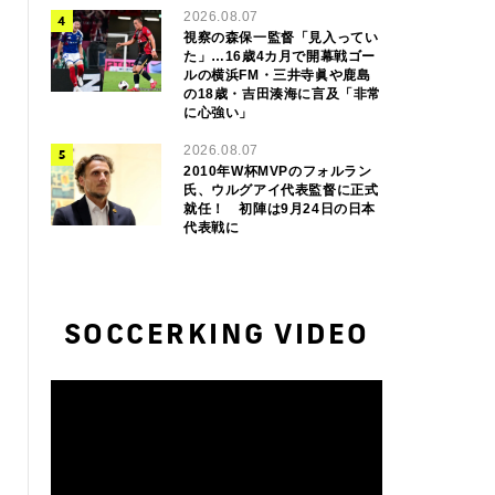
2026.08.07
視察の森保一監督「見入ってい
た」…16歳4カ月で開幕戦ゴー
ルの横浜FM・三井寺眞や鹿島
の18歳・吉田湊海に言及「非常
に心強い」
2026.08.07
2010年W杯MVPのフォルラン
氏、ウルグアイ代表監督に正式
就任！ 初陣は9月24日の日本
代表戦に
SOCCERKING VIDEO