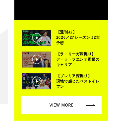
【週刊J2】
2026／27シーズン J2大
予想
【ラ・リーガ深堀り】
デ・ラ・フエンテ監督の
キャリア
【プレミア深堀り】
現地で感じたベストイレ
ブン
VIEW MORE