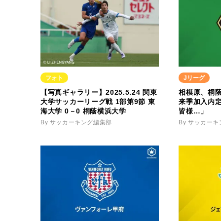
フォト
Jリーグ
【写真ギャラリー】2025.5.24 関東
相模原、桐
大学サッカーリーグ戦 1部第9節 東
来季加入内
海大学 0－0 桐蔭横浜大学
皆様…」
By サッカーキング編集部
By サッカー