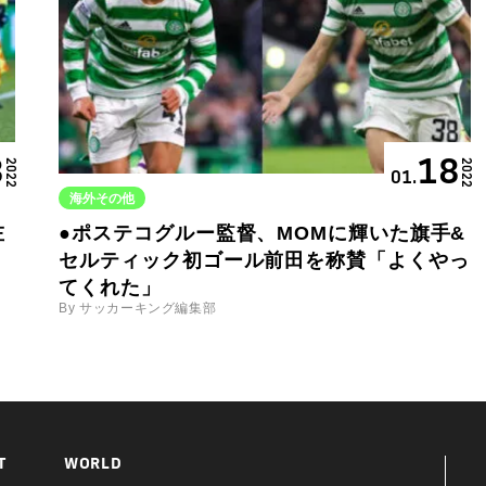
8
18
2022
2022
01.
海外その他
左
●ポステコグルー監督、MOMに輝いた旗手&
セルティック初ゴール前田を称賛「よくやっ
てくれた」
By サッカーキング編集部
T
WORLD