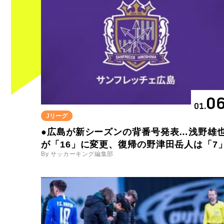
0
01.
Jリーグ
●広島が新シーズンの背番号発表…浅野雄
が「16」に変更、復帰の野津田岳人は「7
By サッカーキング編集部