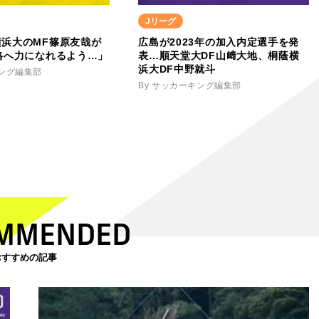
Jリーグ
浜大のMF篠原友哉が
広島が2023年の加入内定選手を発
格へ力になれるよう…」
表…順天堂大DF山﨑大地、桐蔭横
浜大DF中野就斗
キング編集部
By サッカーキング編集部
MMENDED
おすすめの記事