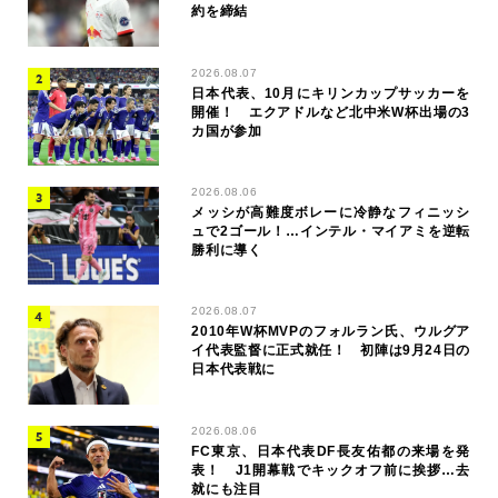
約を締結
2026.08.07
日本代表、10月にキリンカップサッカーを
開催！ エクアドルなど北中米W杯出場の3
カ国が参加
2026.08.06
メッシが高難度ボレーに冷静なフィニッシ
ュで2ゴール！…インテル・マイアミを逆転
勝利に導く
2026.08.07
2010年W杯MVPのフォルラン氏、ウルグア
イ代表監督に正式就任！ 初陣は9月24日の
日本代表戦に
2026.08.06
FC東京、日本代表DF長友佑都の来場を発
表！ J1開幕戦でキックオフ前に挨拶…去
就にも注目