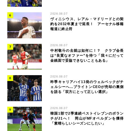
2026.08.07
ヴィニシウス、レアル・マドリードとの契
約を2032年夏まで延長！ アーセナル移籍
報道に終止符
2026.08.07
中村敬斗の去就は如何に！？ クラブ会長
は“良質なオファー”を待つ「我々にだって
金銭面で妥協できないこともある」
2026.08.07
昨季キャリアハイ13発のウェルベックがチ
ェルシーへ…ブライトンCEOが売却の裏側
を語る「双方にとって正しい選択」
2026.08.07
韓国1部で2季連続ベストイレブンのボラン
チがJ1へ！ 岡山がMFオベルダンを獲得
「素晴らしいシーズンにしたい」