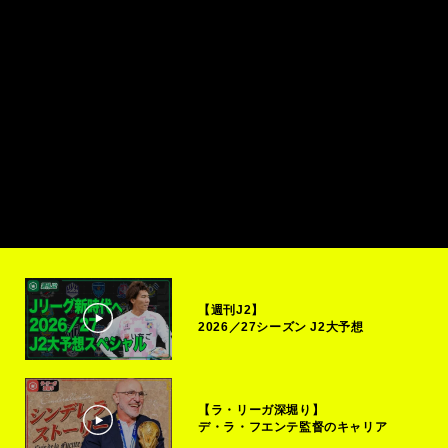
【週刊J2】
2026／27シーズン J2大予想
【ラ・リーガ深堀り】
デ・ラ・フエンテ監督のキャリア