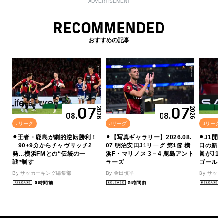
ADVERTISEMENT
RECOMMENDED
おすすめの記事
07
07
2026
2026
08.
08.
Jリーグ
Jリーグ
Jリー
⚫︎王者・鹿島が劇的逆転勝利！
⚫︎【写真ギャラリー】2026.08.
⚫︎J
90+9分からチャヴリッチ2
07 明治安田J1リーグ 第1節 横
日の新
発…横浜FMとの“伝統の一
浜F・マリノス 3－4 鹿島アント
眞がJ
戦”制す
ラーズ
ゴール
By サッカーキング編集部
By 金田慎平
By サ
5時間前
5時間前