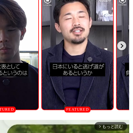
もっと読む
arrow_forward_ios