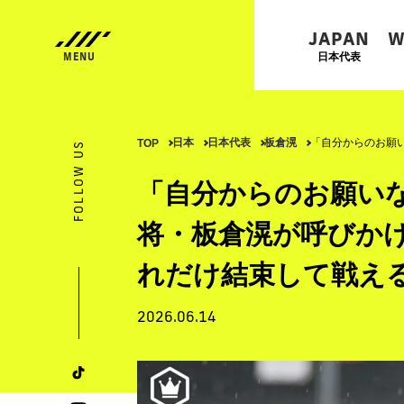
JAPAN
W
日本代表
日本
日本代表
板倉滉
「自分からのお願
TOP
FOLLOW US
「自分からのお願い
将・板倉滉が呼びか
れだけ結束して戦え
2026.06.14