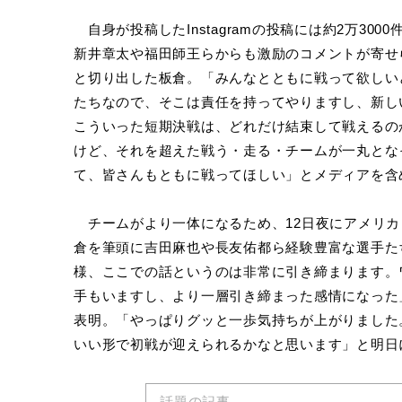
自身が投稿したInstagramの投稿には約2万3
新井章太や福田師王らからも激励のコメントが寄せ
と切り出した板倉。「みんなとともに戦って欲しい
たちなので、そこは責任を持ってやりますし、新し
こういった短期決戦は、どれだけ結束して戦えるの
けど、それを超えた戦う・走る・チームが一丸とな
て、皆さんもともに戦ってほしい」とメディアを含め
チームがより一体になるため、12日夜にアメリカ
倉を筆頭に吉田麻也や長友佑都ら経験豊富な選手た
様、ここでの話というのは非常に引き締まります。
手もいますし、より一層引き締まった感情になった
表明。「やっぱりグッと一歩気持ちが上がりました
いい形で初戦が迎えられるかなと思います」と明日
話題の記事