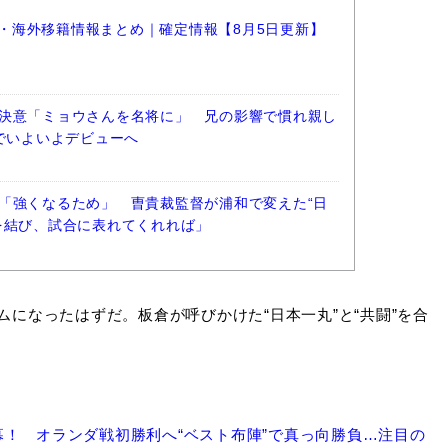
選手・海外移籍情報まとめ｜確定情報【8月5日更新】
決意「ミョウさんを名将に」 兄の影響で慣れ親し
阪でいよいよデビューへ
「強くなるため」 曺貴裁監督が浦和で変えた“日
を結び、試合に表れてくれれば」
ムになったはずだ。板倉が呼びかけた“日本一丸”と“共闘”を合
！ オランダ戦初勝利へ“ベスト布陣”で真っ向勝負…注目の