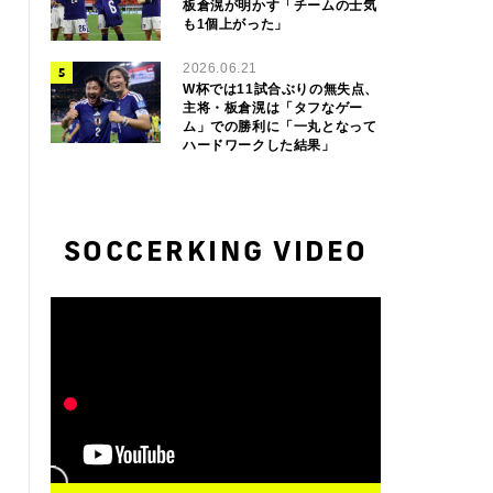
板倉滉が明かす「チームの士気
も1個上がった」
2026.06.21
W杯では11試合ぶりの無失点、
主将・板倉滉は「タフなゲー
ム」での勝利に「一丸となって
ハードワークした結果」
SOCCERKING VIDEO