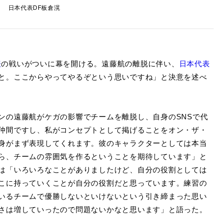
日本代表DF板倉滉
表
の戦いがついに幕を開ける。遠藤航の離脱に伴い、
日本代表
と。ここからやってやるぞという思いですね」と決意を述べ
ンの遠藤航がケガの影響でチームを離脱し、自身のSNSで代
仲間ですし、私がコンセプトとして掲げることをオン・ザ・
身がまず表現してくれます。彼のキャラクターとしては本当
ら、チームの雰囲気を作るということを期待しています」と
は「いろいろなことがありましたけど、自分の役割としては
こに持っていくことが自分の役割だと思っています。練習の
いるチームで優勝しないといけないという引き締まった思い
さは増していったので問題ないかなと思います」と語った。