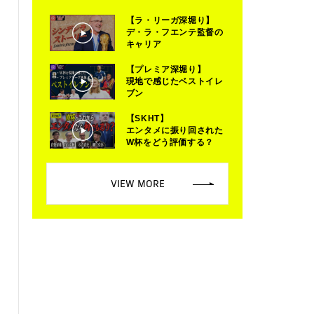
【ラ・リーガ深堀り】
デ・ラ・フエンテ監督の
キャリア
【プレミア深堀り】
現地で感じたベストイレ
ブン
【SKHT】
エンタメに振り回された
W杯をどう評価する？
VIEW MORE