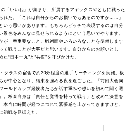
000件の「いいね」が集まり、所属するアヤックスやともに戦った
られた。「これは自分からのお願いでもあるのですが……」
という思いがあります。もちろんピッチで表現するのは自分
い景色をみんなに見せられるようにという思いでやります。
かが一番重要なこと。戦術面やいろいろなことを準備します
って戦うことが大事だと思います。自分からのお願いとし
た“日本一丸”と“共闘”を呼びかけた。
・ダラスの宿舎で約30分程度の選手ミーティングを実施。板
ちが中心となり、結束を強める夜を過ごした。「前回大会同
ワールドカップ経験者たちが話す重みや想いを初めて聞く選
」。板倉自身は「責任と覚悟を持って戦う」と改めて決意を
。本当に時間が経つにつれて緊張感も上がってきますけど、
に初戦を見据えた。