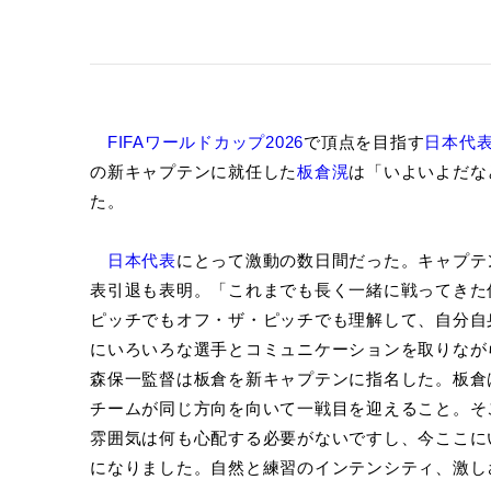
FIFAワールドカップ2026
で頂点を目指す
日本代
の新キャプテンに就任した
板倉滉
は「いよいよだな
た。
日本代表
にとって激動の数日間だった。キャプテ
表引退も表明。「これまでも長く一緒に戦ってきた
ピッチでもオフ・ザ・ピッチでも理解して、自分自
にいろいろな選手とコミュニケーションを取りなが
森保一監督は板倉を新キャプテンに指名した。板倉
チームが同じ方向を向いて一戦目を迎えること。そ
雰囲気は何も心配する必要がないですし、今ここに
になりました。自然と練習のインテンシティ、激し