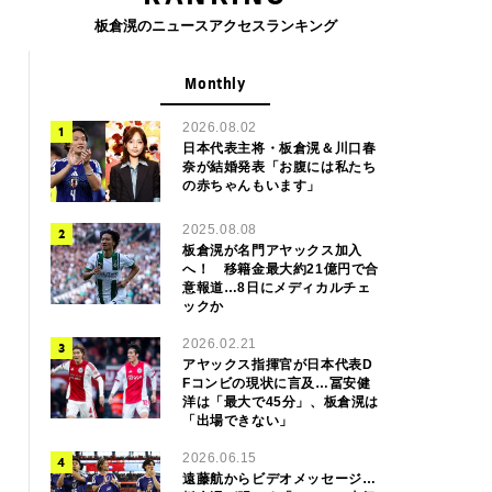
板倉滉のニュースアクセスランキング
Monthly
2026.08.02
日本代表主将・板倉滉＆川口春
奈が結婚発表「お腹には私たち
の赤ちゃんもいます」
2025.08.08
板倉滉が名門アヤックス加入
へ！ 移籍金最大約21億円で合
意報道…8日にメディカルチェ
ックか
2026.02.21
アヤックス指揮官が日本代表D
Fコンビの現状に言及…冨安健
洋は「最大で45分」、板倉滉は
「出場できない」
2026.06.15
遠藤航からビデオメッセージ…