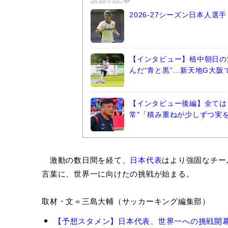
2026-27シーズン日本人
【インタビュー】植中朝日の
んだ“青と黒”…新天地G大
【インタビュー後編】全ては
常”「積み重ねが少しずつ実
激動の数日間を経て、
日本代表
はより強固なチー
言葉に、世界一に向けたの挑戦が始まる。
取材・文＝三島大輔（サッカーキング編集部）
板
【予想スタメン】日本代表、世界一への挑戦開幕