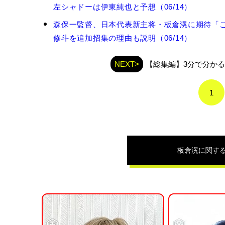
倉
左シャドーは伊東純也と予想（06/14）
滉
の
森保一監督、日本代表新主将・板倉滉に期待「こ
関
修斗を追加招集の理由も説明（06/14）
連
記
事
NEXT>
【総集編】3分で分かる！
1
板倉滉
に関す