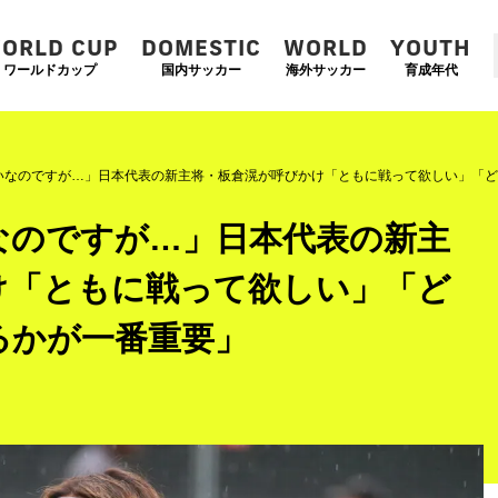
ORLD CUP
DOMESTIC
WORLD
YOUTH
ワールドカップ
国内サッカー
海外サッカー
育成年代
いなのですが…」日本代表の新主将・板倉滉が呼びかけ「ともに戦って欲しい」「ど
なのですが…」日本代表の新主
け「ともに戦って欲しい」「ど
るかが一番重要」