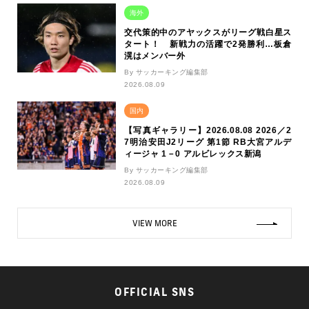
海外
交代策的中のアヤックスがリーグ戦白星ス
タート！ 新戦力の活躍で2発勝利…板倉
滉はメンバー外
By サッカーキング編集部
2026.08.09
国内
【写真ギャラリー】2026.08.08 2026／2
7明治安田J2リーグ 第1節 RB大宮アルデ
ィージャ 1－0 アルビレックス新潟
By サッカーキング編集部
2026.08.09
VIEW MORE
OFFICIAL SNS