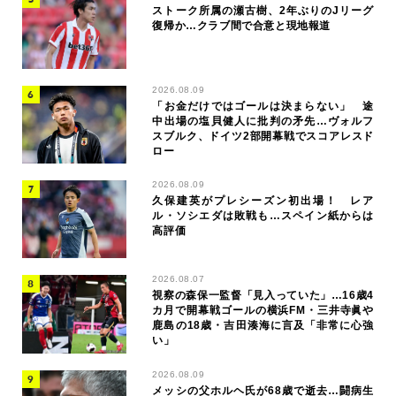
ストーク所属の瀬古樹、2年ぶりのJリーグ
復帰か…クラブ間で合意と現地報道
2026.08.09
「お金だけではゴールは決まらない」 途
中出場の塩貝健人に批判の矛先…ヴォルフ
スブルク、ドイツ2部開幕戦でスコアレスド
ロー
2026.08.09
久保建英がプレシーズン初出場！ レア
ル・ソシエダは敗戦も…スペイン紙からは
高評価
2026.08.07
視察の森保一監督「見入っていた」…16歳4
カ月で開幕戦ゴールの横浜FM・三井寺眞や
鹿島の18歳・吉田湊海に言及「非常に心強
い」
2026.08.09
メッシの父ホルヘ氏が68歳で逝去…闘病生