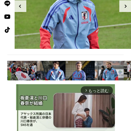
もっと読む
arrow_forward_ios