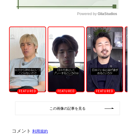
Powered by 
GliaStudios
U
n
m
u
t
e
この画像の記事を見る