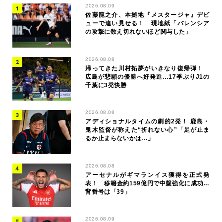
2026.08.09
佐藤龍之介、本拠地『メスタージャ』デビ
ューで違い見せる！ 現地紙「バレンシア
の攻撃に数え切れないほど関与した」
2026.08.08
帰ってきた川村拓夢がいきなり復帰弾！
広島が悲願の優勝へ好発進…17季ぶりJ1の
千葉に3発快勝
2026.08.08
アディショナルタイムの劇的2発！ 鹿島・
鬼木監督が称えた“折れない心”「足が止ま
るか止まらないかは…」
2026.08.08
アーセナルがギマランイス獲得を正式発
表！ 移籍金約159億円で中盤強化に成功…
背番号は「39」
2026.08.09