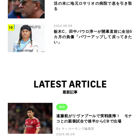
活の末に地元ロサリオの病院で息を引き取
る
2026.08.08
栃木C、田中パウロ淳一が開幕直前に全治5
カ月の負傷「パワーアップして戻ってきた
い」
LATEST ARTICLE
最新記事
海外
遠藤航がリヴァプールで実戦復帰！ モナ
コとの親善試合で後半からCBで出場
By サッカーキング編集部
2026.08.09