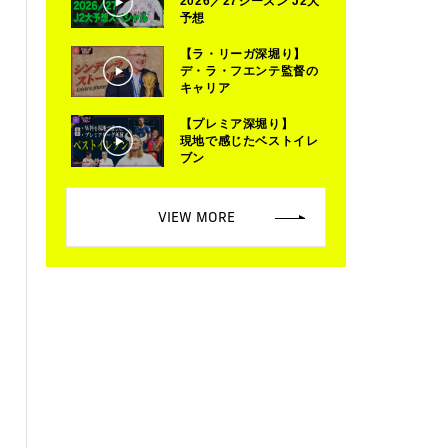
2026／27シーズン J2大
予想
【ラ・リーガ深堀り】
デ・ラ・フエンテ監督の
キャリア
【プレミア深堀り】
現地で感じたベストイレ
ブン
VIEW MORE