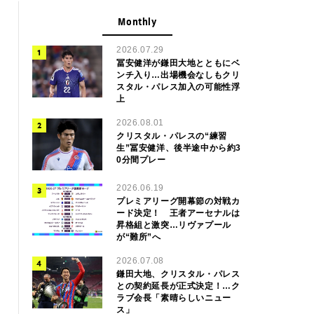
Monthly
2026.07.29
冨安健洋が鎌田大地とともにベ
ンチ入り…出場機会なしもクリ
スタル・パレス加入の可能性浮
上
2026.08.01
クリスタル・パレスの“練習
生”冨安健洋、後半途中から約3
0分間プレー
2026.06.19
プレミアリーグ開幕節の対戦カ
ード決定！ 王者アーセナルは
昇格組と激突…リヴァプール
が“難所”へ
2026.07.08
鎌田大地、クリスタル・パレス
との契約延長が正式決定！…ク
ラブ会長「素晴らしいニュー
ス」