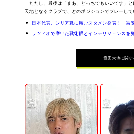
ただし、最後は「まあ、どっちでもいいです」と口に
天地となるクラブで、どのポジションでプレーして
鎌
日本代表、シリア戦に臨むスタメン発表！ 冨安健
田
大
ラツィオで磨いた戦術眼とインテリジェンスを発
地
の
関
連
鎌田大地
に関す
記
事