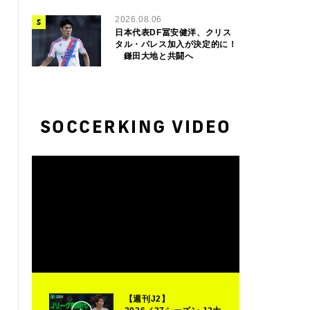
2026.08.06
日本代表DF冨安健洋、クリス
タル・パレス加入が決定的に！
鎌田大地と共闘へ
SOCCERKING VIDEO
【週刊J2】