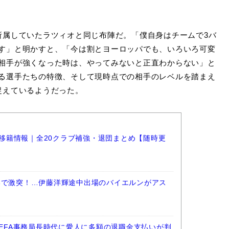
が所属していたラツィオと同じ布陣だ。「僕自身はチームで3バ
す」と明かすと、「今は割とヨーロッパでも、いろいろ可変
相手が強くなった時は、やってみないと正直わからない」と
る選手たちの特徴、そして現時点での相手のレベルを踏まえ
捉えているようだった。
ーグ移籍情報｜全20クラブ補強・退団まとめ【随時更
港で激突！…伊藤洋輝途中出場のバイエルンがアス
UEFA事務局長時代に愛人に多額の退職金支払いが判