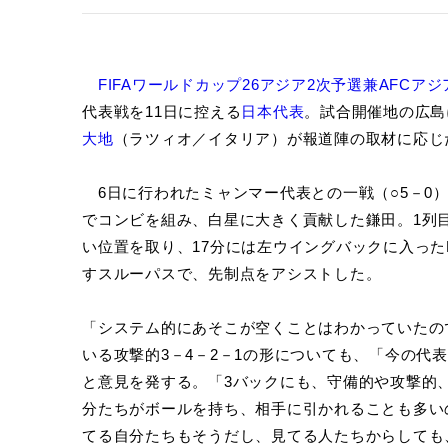
FIFAワールドカップ26アジア2次予選兼AFCア
代表戦を11日に控える
日本代表
。試合開催地の広島
大地
（ラツィオ／イタリア）が報道陣の取材に応じ
6日に行われたミャンマー代表との一戦（○5－0）
でコンビを組み、白星に大きく貢献した鎌田。1列
い位置を取り、17分には左ウイングバックに入っ
すスルーパスで、先制点をアシストした。
「システム的にあそこが空くことはわかっていたの
いる攻撃的3－4－2－1の形についても、「今の代
と意見を発する。「3バックにも、守備的や攻撃的
分たちがボールを持ち、相手に引かれることも多い
てる自分たちもそうだし、見てる人たちからしても