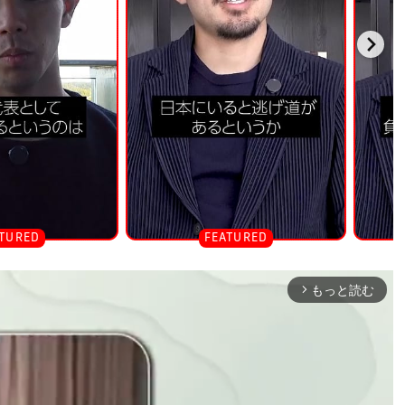
もっと読む
arrow_forward_ios