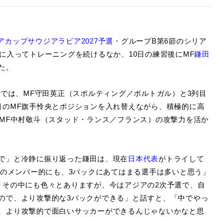
ジアカップサウジアラビア2027予選
・グループB第6節のシリア
に入ってトレーニングを続けるなか、10日の練習後にMF
鎌田
た。
では、MF守田英正（スポルティング／ポルトガル）と3列目
目のMF旗手怜央とポジションを入れ替えながら、積極的に高
たMF中村敬斗（スタッド・ランス／フランス）の攻撃力を活か
で」と冷静に振り返った鎌田は、現在
日本代表
がトライして
表のメンバー的にも、3バックにあてはまる選手は多いと思う」
、その中にも色々とありますが、今はアジアの2次予選で、自
ので、より攻撃的な3バックができる」と話すと、「中でやっ
、より攻撃的で面白いサッカーができるんじゃないかなと思