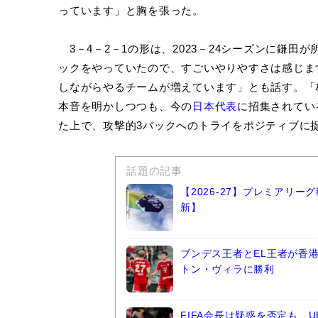
っています」と胸を張った。
3－4－2－1の形は、2023－24シーズンに鎌田
ックをやっていたので、すごいやりやすさは感じま
しながらやるチームが増えています」とも話す。「
本音を明かしつつも、今の
日本代表
に招集されてい
た上で、攻撃的3バックへのトライをポジティブに
話題の記事
【2026-27】プレミアリ
新】
ブンデス王者とEL王者が香
トン・ヴィラに勝利
FIFA会長は疑惑を否定も…