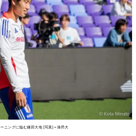
ーニングに臨む鎌田大地 [写真]＝湊昂大