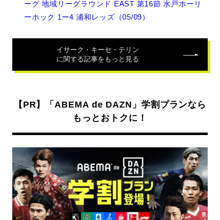
ーグ 地域リーグラウンド EAST 第16節 水戸ホーリ
ー
ク・
ーホック 1ー4 浦和レッズ（05/09）
キ
ー
セ・
イサーク・キーセ・テリン
テ
に関する記事をもっと見る
リ
ン
の
関
【PR】「ABEMA de DAZN」学割プランなら
連
記
もっとおトクに！
事