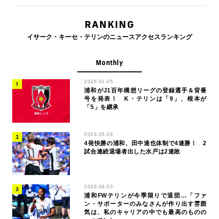
RANKING
イサーク・キーセ・テリンのニュースアクセスランキング
Monthly
2026.01.05
浦和がJ1百年構想リーグの登録選手＆背番
号を発表！ K・テリンは「9」、根本が
「5」を継承
2026.05.09
4発快勝の浦和、田中達也体制で4連勝！ 2
試合連続退場者出した水戸は2連敗
2026.06.03
浦和FWテリンが今季限りで退団…「ファ
ン・サポーターのみなさんが作り出す雰囲
気は、私のキャリアの中でも最高のものの