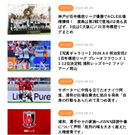
Jリーグ
2026.06.06
神戸が百年構想リーグ優勝でACLE出場
権獲得！ 鹿島は第2戦で意地の2発も及
ばず、3位はC大阪に／J1百年構想リー
グまとめ
Jリーグ
2026.06.06
【写真ギャラリー】2026.6.6 明治安田J
1百年構想リーグ プレーオフラウンド 1
1-12位決定戦 浦和レッズ 0ー2 ファジ
アーノ岡山
Jリーグ
2026.06.04
サポーターに中指を立てたオナイウ阿
道、浦和が出場自粛含む処分を発表「自
身の行動をあらためて見つめ直す」
Jリーグ
2026.06.02
浦和、選手やその家族へのSNS誹謗中傷
について声明「批判の域を大きく超えた
人権侵害です」