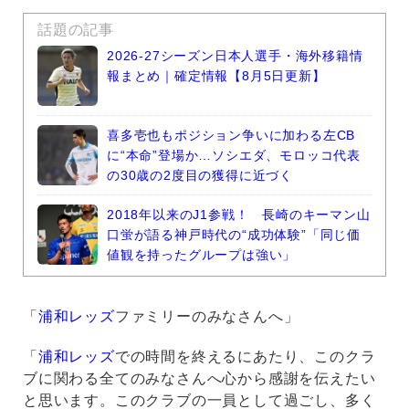
話題の記事
2026-27シーズン日本人選手・海外移籍情
報まとめ｜確定情報【8月5日更新】
喜多壱也もポジション争いに加わる左CB
に“本命”登場か…ソシエダ、モロッコ代表
の30歳の2度目の獲得に近づく
2018年以来のJ1参戦！ 長崎のキーマン山
口蛍が語る神戸時代の“成功体験”「同じ価
値観を持ったグループは強い」
「
浦和レッズ
ファミリーのみなさんへ」
「
浦和レッズ
での時間を終えるにあたり、このクラ
ブに関わる全てのみなさんへ心から感謝を伝えたい
と思います。このクラブの一員として過ごし、多く