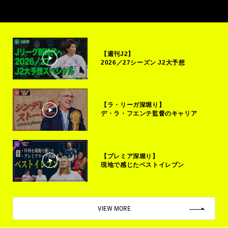
【週刊J2】
2026／27シーズン J2大予想
【ラ・リーガ深堀り】
デ・ラ・フエンテ監督のキャリア
【プレミア深堀り】
現地で感じたベストイレブン
VIEW MORE