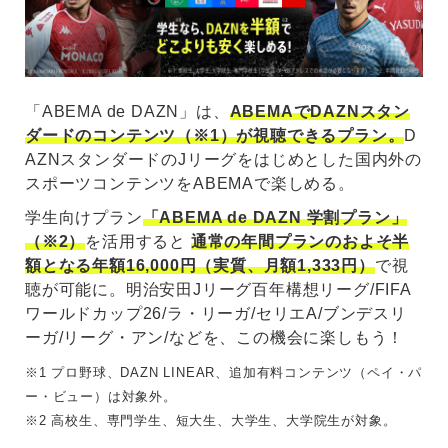
「ABEMA de DAZN」は、
ABEMAでDAZNスタン
ダードのコンテンツ（※1）が視聴できるプラン。
D
AZNスタンダードのJリーグをはじめとした国内外の
スポーツコンテンツをABEMAで楽しめる。
学生向けプラン
「ABEMA de DAZN 学割プラン」
（※2）
を活用すると
通常の年間プランのおよそ半
額となる年額16,000円（実質、月額1,333円）
で視
聴が可能に。明治安田Jリーグ百年構想リーグ/FIFA
ワールドカップ26/ラ・リーガ/セリエA/ブンデスリ
ーガ/リーグ・アン/などを、この機会に楽しもう！
※1 プロ野球、DAZN LINEAR、追加有料コンテンツ（ペイ・パ
ー・ビュー）は対象外。
※2 高校生、専門学生、短大生、大学生、大学院生が対象。