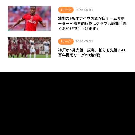
Jリーグ
2026.06.01
浦和のFWオナイウ阿道が自チームサポ
ーターへ侮辱的行為…クラブも謝罪「深
くお詫び申し上げます」
Jリーグ
2026.05.31
神戸が5発大勝…広島、柏らも先勝／J1
百年構想リーグPO第1戦