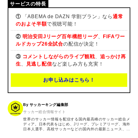
①
「ABEMA de DAZN 学割プラン」なら
通常
のおよそ半額
で視聴可能！
②
明治安田Jリーグ百年構想リーグ
、
FIFAワー
ルドカップ26全試合
の配信が決定！
③
コメントしながらのライブ観戦
、
追っかけ再
生
、
見逃し配信
など楽しみ方も充実！
お申し込みはこちら！
By サッカーキング編集部
サッカー総合情報サイト
世界のサッカー情報を配信する国内最高峰のサッカー総合メ
ディア。日本代表をはじめ、Jリーグ、プレミアリーグ、海外
日本人選手、高校サッカーなどの国内外の最新ニュース、コ
ラム、選手インタビュー、試合結果速報、ゲーム、ショッピ