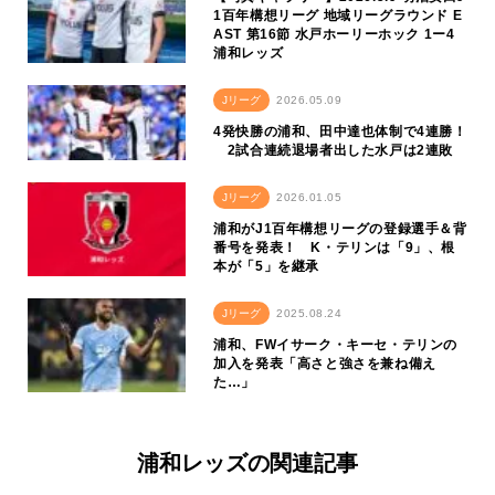
1百年構想リーグ 地域リーグラウンド E
AST 第16節 水戸ホーリーホック 1ー4
浦和レッズ
Jリーグ
2026.05.09
4発快勝の浦和、田中達也体制で4連勝！
2試合連続退場者出した水戸は2連敗
Jリーグ
2026.01.05
浦和がJ1百年構想リーグの登録選手＆背
番号を発表！ K・テリンは「9」、根
本が「5」を継承
Jリーグ
2025.08.24
浦和、FWイサーク・キーセ・テリンの
加入を発表「高さと強さを兼ね備え
た…」
浦和レッズの関連記事