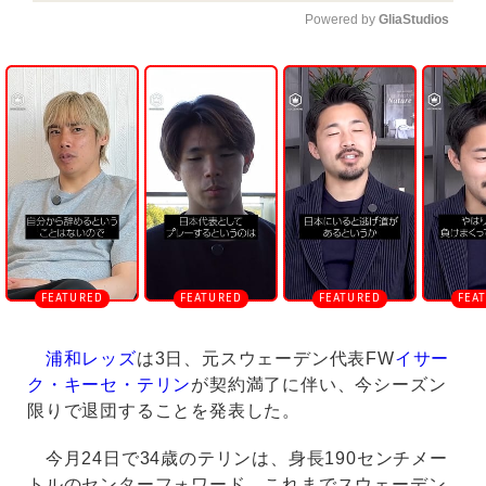
Powered by 
GliaStudios
U
n
m
u
t
e
浦和レッズ
は3日、元スウェーデン代表FW
イサー
ク・キーセ・テリン
が契約満了に伴い、今シーズン
限りで退団することを発表した。
今月24日で34歳のテリンは、身長190センチメー
トルのセンターフォワード。これまでスウェーデン