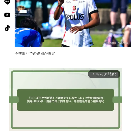
今季限りでの退団が決定
もっと読む
arrow_forward_ios