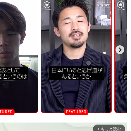
もっと読む
arrow_forward_ios