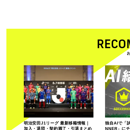
RECO
明治安田J1リーグ 最新移籍情報｜
独自AIで「
加入・退団・契約満了・引退まとめ
NNER」に