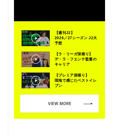
【週刊J2】
2026／27シーズン J2大
予想
【ラ・リーガ深堀り】
デ・ラ・フエンテ監督の
キャリア
【プレミア深堀り】
現地で感じたベストイレ
ブン
VIEW MORE