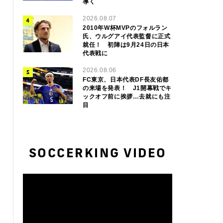
導く
2026.08.07
2010年W杯MVPのフォルラン
氏、ウルグアイ代表監督に正式
就任！ 初陣は9月24日の日本
代表戦に
2026.08.06
FC東京、日本代表DF長友佑都
の来場を発表！ J1開幕戦でキ
ックオフ前に挨拶…去就にも注
目
SOCCERKING VIDEO