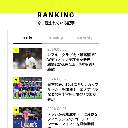
RANKING
今、読まれている記事
Daily
Weekly
Monthly
2026.08.06
レアル、クラブ史上最高額でF
Wディオマンデ獲得を発表！
総額227億円以上、7年契約を
締結
2026.08.07
日本代表、10月にキリンカップ
サッカーを開催！ エクアドル
など北中米W杯出場の3カ国が
参加
2026.08.06
メッシが高難度ボレーに冷静な
フィニッシュで2ゴール！…イ
ンテル・マイアミを逆転勝利に