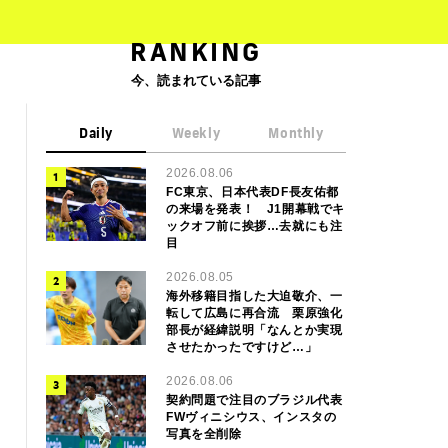
RANKING
今、読まれている記事
Daily
Weekly
Monthly
2026.08.06
FC東京、日本代表DF長友佑都
の来場を発表！ J1開幕戦でキ
ックオフ前に挨拶…去就にも注
目
2026.08.05
海外移籍目指した大迫敬介、一
転して広島に再合流 栗原強化
部長が経緯説明「なんとか実現
させたかったですけど…」
2026.08.06
契約問題で注目のブラジル代表
FWヴィニシウス、インスタの
写真を全削除