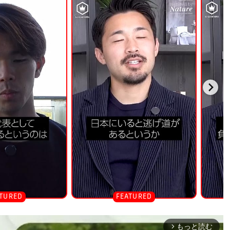
もっと読む
arrow_forward_ios