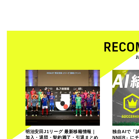
RECO
明治安田J1リーグ 最新移籍情報｜
独自AIで「
加入・退団・契約満了・引退まとめ
NNER」に