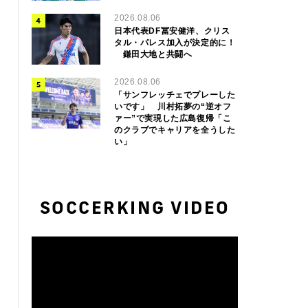
2026.08.06
日本代表DF冨安健洋、クリス
タル・パレス加入が決定的に！
鎌田大地と共闘へ
2026.08.06
「サンフレッチェでプレーした
いです」 川村拓夢の“逆オフ
ァー”で実現した広島復帰「こ
のクラブでキャリアを全うした
い」
SOCCERKING VIDEO