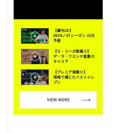
【週刊J2】
2026／27シーズン J2大
予想
【ラ・リーガ深堀り】
デ・ラ・フエンテ監督の
キャリア
【プレミア深堀り】
現地で感じたベストイレ
ブン
VIEW MORE