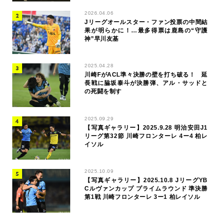
2026.04.06
Jリーグオールスター・ファン投票の中間結
果が明らかに！…最多得票は鹿島の“守護
神”早川友基
2025.04.28
川崎FがACL準々決勝の壁を打ち破る！ 延
長戦に脇坂泰斗が決勝弾、アル・サッドと
の死闘を制す
2025.09.29
【写真ギャラリー】2025.9.28 明治安田J1
リーグ第32節 川崎フロンターレ 4ー4 柏レ
イソル
2025.10.09
【写真ギャラリー】2025.10.8 JリーグYB
Cルヴァンカップ プライムラウンド 準決勝
第1戦 川崎フロンターレ 3ー1 柏レイソル