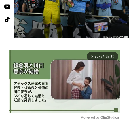
もっと読む
arrow_forward_ios
Powered by 
GliaStudios
U