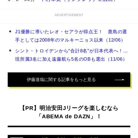
ADVERTISEMENT
伊
J1優勝に導いたレオ・セアラが得点王！ 鹿島の選
藤
手としては2008年のマルキーニョス以来（12/06）
達
哉
シント・トロイデンから“合計8名”が日本代表へ！…
の
現所属3名に加え遠藤航ら5名のOBも選出（11/06）
関
連
記
事
伊藤達哉
に関する記事をもっと見る
【PR】明治安田Jリーグを楽しむなら
「ABEMA de DAZN」！