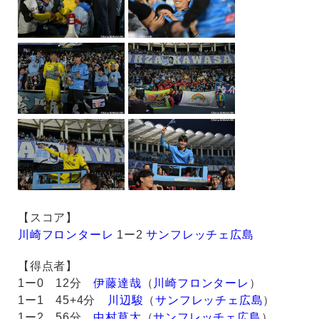
【スコア】
川崎フロンターレ
1ー2
サンフレッチェ広島
【得点者】
1ー0 12分
伊藤達哉
（
川崎フロンターレ
）
1ー1 45+4分
川辺駿
（
サンフレッチェ広島
）
1ー2 56分
中村草太
（
サンフレッチェ広島
）