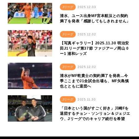
Jリーグ
2025.12.03
清水、ユース出身MF宮本航汰との契約
満了を発表「感謝してもしきれません」
Jリーグ
2025.12.02
【写真ギャラリー】2025.11.30 明治安
田J1リーグ第37節 ファジアーノ岡山 0
ー1 浦和レッズ
Jリーグ
2025.12.02
清水がMF乾貴士の契約満了を発表…今
季ここまでJ1全試合出場も、MF矢島慎
也とともに退団へ
Jリーグ
2025.11.30
「日本という国がすごく好き」川崎Fを
退団するチョン・ソンリョン＆ジェジエ
ウ、Jリーグでのキャリア続行を希望