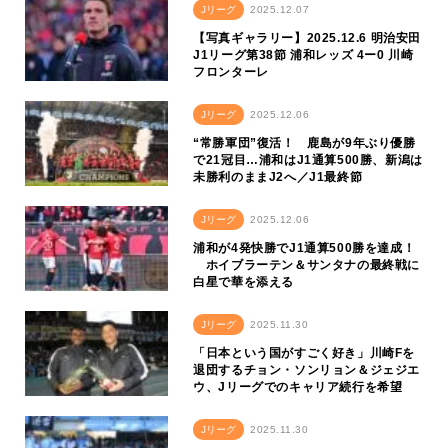
Jリーグ
2025.12.07
【写真ギャラリー】2025.12.6 明治安田
J1リーグ第38節 浦和レッズ 4ー0 川崎
フロンターレ
Jリーグ
2025.12.06
“常勝軍団”復活！ 鹿島が9年ぶり優勝
で21冠目…浦和はJ1通算500勝、新潟は
未勝利のままJ2へ／J1最終節
Jリーグ
2025.12.06
浦和が4発快勝でJ1通算500勝を達成！
ホイブラーテン＆サンタナの最終戦に
白星で華を添える
Jリーグ
2025.11.30
「日本という国がすごく好き」川崎Fを
退団するチョン・ソンリョン＆ジェジエ
ウ、Jリーグでのキャリア続行を希望
Jリーグ
2025.11.30