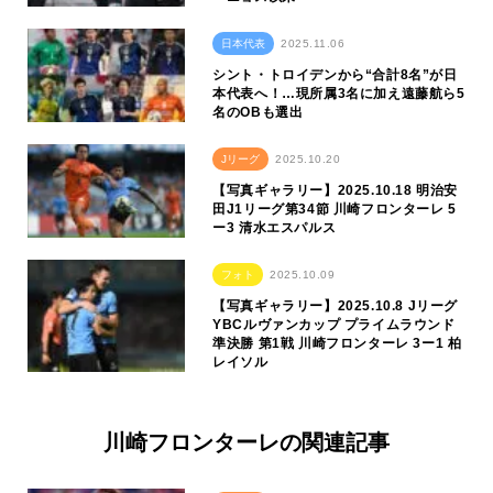
日本代表
2025.11.06
シント・トロイデンから“合計8名”が日
本代表へ！…現所属3名に加え遠藤航ら5
名のOBも選出
Jリーグ
2025.10.20
【写真ギャラリー】2025.10.18 明治安
田J1リーグ第34節 川崎フロンターレ 5
ー3 清水エスパルス
フォト
2025.10.09
【写真ギャラリー】2025.10.8 Jリーグ
YBCルヴァンカップ プライムラウンド
準決勝 第1戦 川崎フロンターレ 3ー1 柏
レイソル
川崎フロンターレの関連記事