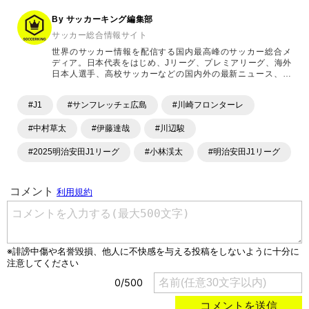
By サッカーキング編集部
サッカー総合情報サイト
世界のサッカー情報を配信する国内最高峰のサッカー総合メ
ディア。日本代表をはじめ、Jリーグ、プレミアリーグ、海外
日本人選手、高校サッカーなどの国内外の最新ニュース、コ
ラム、選手インタビュー、試合結果速報、ゲーム、ショッピ
ングといったサッカーにまつわるあらゆる情報を提供してい
#J1
#サンフレッチェ広島
#川崎フロンターレ
ます。「X」「Instagram」「YouTube」「TikTok」など、
各種SNSサービスも充実したコンテンツを発信中。
#中村草太
#伊藤達哉
#川辺駿
#2025明治安田J1リーグ
#小林渓太
#明治安田J1リーグ