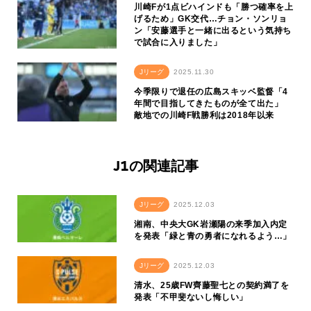
川崎Fが1点ビハインドも「勝つ確率を上
げるため」GK交代…チョン・ソンリョ
ン「安藤選手と一緒に出るという気持ち
で試合に入りました」
Jリーグ
2025.11.30
今季限りで退任の広島スキッベ監督「4
年間で目指してきたものが全て出た」
敵地での川崎F戦勝利は2018年以来
J1の関連記事
Jリーグ
2025.12.03
湘南、中央大GK岩瀬陽の来季加入内定
を発表「緑と青の勇者になれるよう…」
Jリーグ
2025.12.03
清水、25歳FW齊藤聖七との契約満了を
発表「不甲斐ないし悔しい」