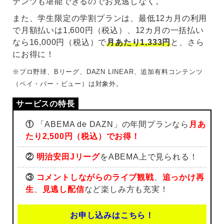
テンツも堪能できるのでお見逃しなく。
また、学生限定の学割プランは、最低12カ月の利用
で月額払いは1,600円（税込）、12カ月の一括払い
なら16,000円（税込）で
月あたり1,333円
と、さら
にお得に！
※プロ野球、Bリーグ、DAZN LINEAR、追加有料コンテンツ
（ペイ・パー・ビュー）は対象外。
①
「ABEMA de DAZN」の年間プランなら
月あ
たり2,500円（税込）でお得！
②
明治安田Jリーグ
をABEMA上で見られる！
③
コメントしながらのライブ観戦
、
追っかけ再
生
、
見逃し配信
など楽しみ方も充実！
お申し込みはこちら！