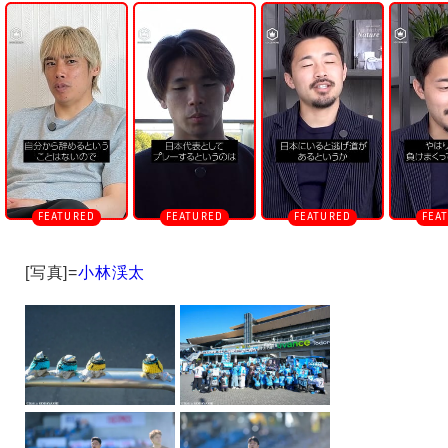
n
m
u
t
e
[写真]=
小林渓太