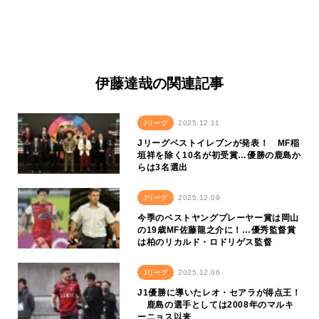
伊藤達哉の関連記事
Jリーグ
2025.12.11
Jリーグベストイレブンが発表！ MF稲
垣祥を除く10名が初受賞…優勝の鹿島か
らは3名選出
Jリーグ
2025.12.09
今季のベストヤングプレーヤー賞は岡山
の19歳MF佐藤龍之介に！…優秀監督賞
は柏のリカルド・ロドリゲス監督
Jリーグ
2025.12.06
J1優勝に導いたレオ・セアラが得点王！
鹿島の選手としては2008年のマルキ
ーニョス以来