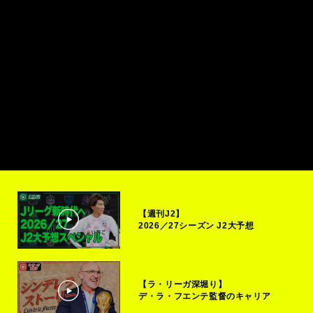
【週刊J2】
2026／27シーズン J2大予想
【ラ・リーガ深堀り】
デ・ラ・フエンテ監督のキャリア