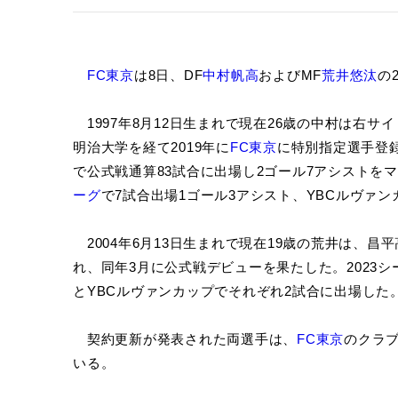
FC東京
は8日、DF
中村帆高
およびMF
荒井悠汰
の
1997年8月12日生まれで現在26歳の中村は右
明治大学を経て2019年に
FC東京
に特別指定選手登録
で公式戦通算83試合に出場し2ゴール7アシストをマ
ーグ
で7試合出場1ゴール3アシスト、YBCルヴァ
2004年6月13日生まれで現在19歳の荒井は、昌平
れ、同年3月に公式戦デビューを果たした。2023
とYBCルヴァンカップでそれぞれ2試合に出場した
契約更新が発表された両選手は、
FC東京
のクラ
いる。