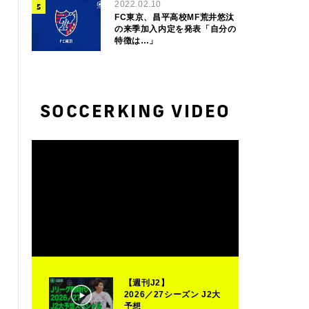
2022.02.10
FC東京、昌平高校MF荒井悠汰
の来季加入内定を発表「自分の
特徴は…」
SOCCERKING VIDEO
【週刊J2】
2026／27シーズン J2大
予想