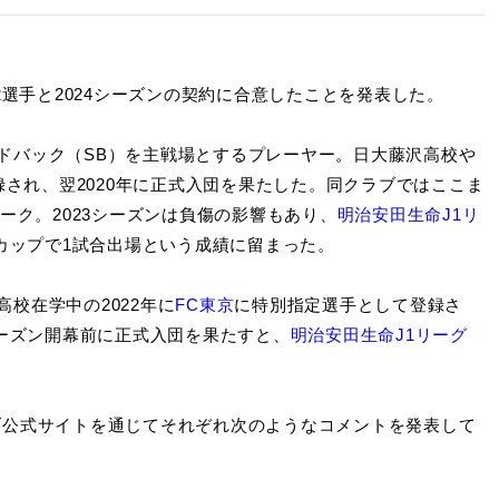
2選手と2024シーズンの契約に合意したことを発表した。
サイドバック（SB）を主戦場とするプレーヤー。日大藤沢高校や
され、翌2020年に正式入団を果たした。同クラブではここま
ーク。2023シーズンは負傷の影響もあり、
明治安田生命J1リ
ンカップで1試合出場という成績に留まった。
高校在学中の2022年に
FC東京
に特別指定選手として登録さ
シーズン開幕前に正式入団を果たすと、
明治安田生命J1リーグ
。
ブ公式サイトを通じてそれぞれ次のようなコメントを発表して