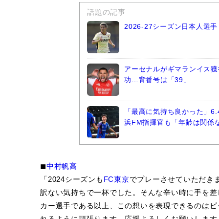
話題の記事
2026-27シーズン日本人
アーセナルがギマランイス獲
功…背番号は「39」
「最高に気持ち良かった」6
浜FM指揮官も「年齢は関係
◼︎
中村帆高
「2024シーズンも
FC東京
でプレーさせていただき
訳ない気持ちで一杯でした。そんな辛い時に手を差
カー選手である以上、この想いを表現できるのはピ
れるように頑張ります。応援よろしくお願いします