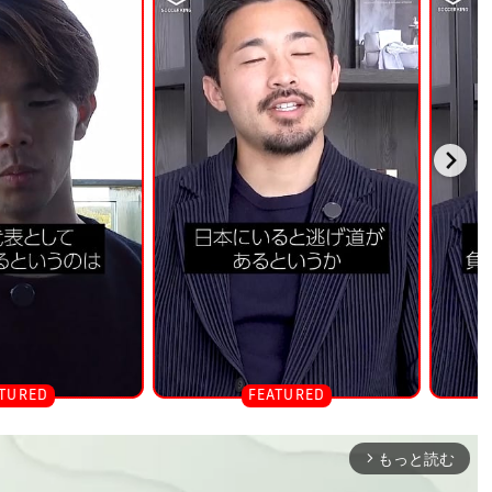
もっと読む
arrow_forward_ios