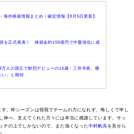
選手・海外移籍情報まとめ｜確定情報【8月5日更新】
得を正式発表！ 移籍金約159億円で中盤強化に成
.4万人の国立で鮮烈デビューの16歳・三井寺眞、横
ない」と期待
ます。昨シーズンは怪我でチームの力になれず、悔しくて申し
し伸べ、支えてくれた方々には本当に感謝しています。サッ
ッチの上でしかないので、また強くなった
中村帆高
を見せら
！」