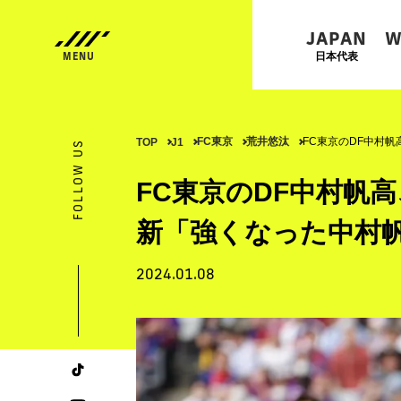
JAPAN
W
日本代表
FC東京
荒井悠汰
FC東京のDF中村
TOP
J1
FOLLOW US
FC東京のDF中村帆
新「強くなった中村
2024.01.08