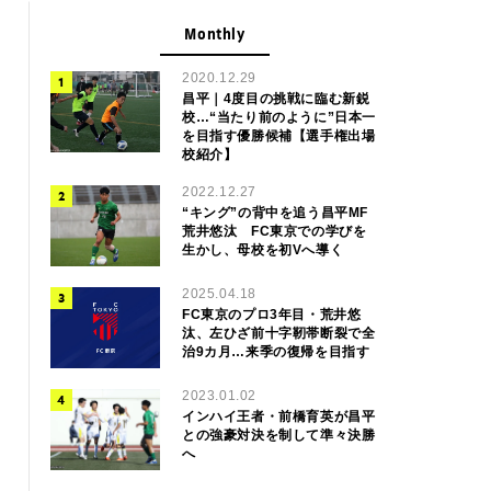
Monthly
2020.12.29
昌平｜4度目の挑戦に臨む新鋭
校…“当たり前のように”日本一
を目指す優勝候補【選手権出場
校紹介】
2022.12.27
“キング”の背中を追う昌平MF
荒井悠汰 FC東京での学びを
生かし、母校を初Vへ導く
2025.04.18
FC東京のプロ3年目・荒井悠
汰、左ひざ前十字靭帯断裂で全
治9カ月…来季の復帰を目指す
2023.01.02
インハイ王者・前橋育英が昌平
との強豪対決を制して準々決勝
へ