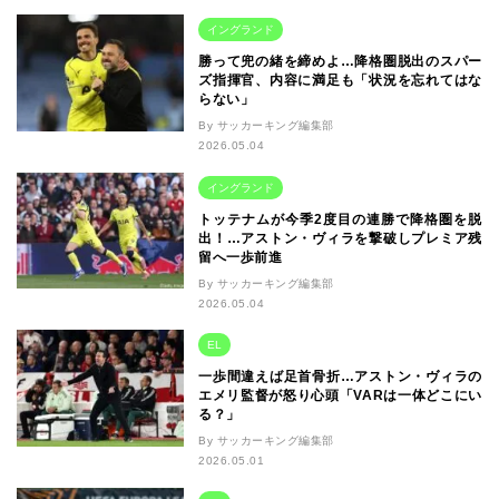
イングランド
勝って兜の緒を締めよ…降格圏脱出のスパー
ズ指揮官、内容に満足も「状況を忘れてはな
らない」
By サッカーキング編集部
2026.05.04
イングランド
トッテナムが今季2度目の連勝で降格圏を脱
出！…アストン・ヴィラを撃破しプレミア残
留へ一歩前進
By サッカーキング編集部
2026.05.04
EL
一歩間違えば足首骨折…アストン・ヴィラの
エメリ監督が怒り心頭「VARは一体どこにい
る？」
By サッカーキング編集部
2026.05.01