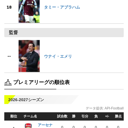
18
タミー・アブラハム
監督
--
ウナイ・エメリ
プレミアリーグの順位表
2026-2027シーズン
データ提供:
API-Football
順位
チーム名
試合数
勝
引
分
負
+/-
勝点
アーセナ
-
0
0
0
0
0
0