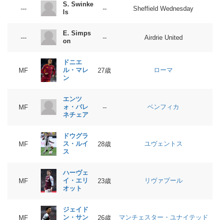
S. Swinke
---
--
Sheffield Wednesday
ls
E. Simps
---
--
Airdrie United
on
ドニエ
ル・マレ
ローマ
MF
27歳
ン
エンツ
ォ・バレ
ベンフィカ
MF
--
ネチェア
ドウグラ
ス・ルイ
ユヴェントス
MF
28歳
ス
ハーヴェ
イ・エリ
リヴァプール
MF
23歳
オット
ジェイド
ン・サン
マンチェスター・ユナイテッド
MF
26歳