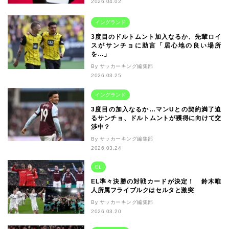
2026.04.02
イングランド
3度目のドルトムント加入なるか、先輩ロイ
スがサンチョに助言「居心地の良い場所
を…」
By サッカーキング編集部
2026.03.25
イングランド
3度目の加入なるか…マンUとの契約満了迫
るサンチョ、ドルトムントが獲得に向けて交
渉中？
By サッカーキング編集部
2026.03.24
EL
EL準々決勝の対戦カードが決定！ 鈴木唯
人所属フライブルクはセルタと激突
By サッカーキング編集部
2026.03.20