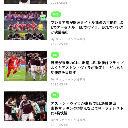
2026.05.08
ECL
プレミア勢が欧州タイトル独占の可能性…C
Lでアーセナル、ELでヴィラ、ECLでパレス
が決勝進出
By サッカーキング編集部
2026.05.08
EL
勝者が来季のCLに出場…EL決勝はフライブ
ルクとアストン・ヴィラが激突！ どちらも
初優勝を目指す
By サッカーキング編集部
2026.05.08
EL
アストン・ヴィラが逆転でEL決勝進出！
主将マッギンの2得点などでN・フォレスト
に4発快勝
By サッカーキング編集部
2026.05.08