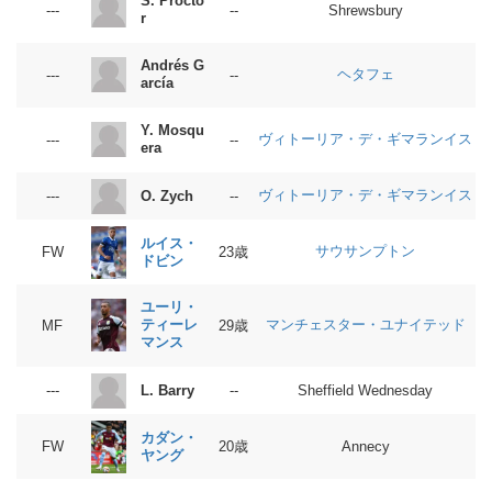
S. Procto
---
--
Shrewsbury
r
Andrés G
ヘタフェ
---
--
arcía
Y. Mosqu
ヴィトーリア・デ・ギマランイス
---
--
era
ヴィトーリア・デ・ギマランイス
O. Zych
---
--
ルイス・
サウサンプトン
FW
23歳
ドビン
ユーリ・
ティーレ
マンチェスター・ユナイテッド
MF
29歳
マンス
L. Barry
---
--
Sheffield Wednesday
カダン・
FW
20歳
Annecy
ヤング