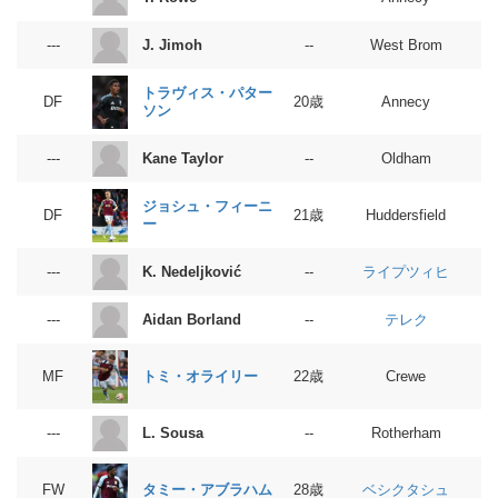
J. Jimoh
---
--
West Brom
トラヴィス・パター
DF
20歳
Annecy
ソン
Kane Taylor
---
--
Oldham
ジョシュ・フィーニ
DF
21歳
Huddersfield
ー
ライプツィヒ
K. Nedeljković
---
--
テレク
Aidan Borland
---
--
トミ・オライリー
MF
22歳
Crewe
L. Sousa
---
--
Rotherham
ベシクタシュ
タミー・アブラハム
FW
28歳