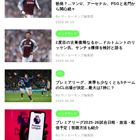
勃発？…マンU、アーセナル、PSGと名門か
ら関心続々
By サッカーキング編集部
2026.04.10
イングランド
2度目の古巣復帰なるか…ドルトムントのリ
ッケン氏、サンチョ獲得を検討と語る
By サッカーキング編集部
2026.04.09
CL
プレミアリーグ、来季も少なくとも5チーム
のCL出場が決定…最大は7枠に？
By サッカーキング編集部
2026.04.08
イングランド
プレミアリーグ2025-26試合日程・放送・配
信予定｜視聴方法も紹介
By サッカーキング編集部