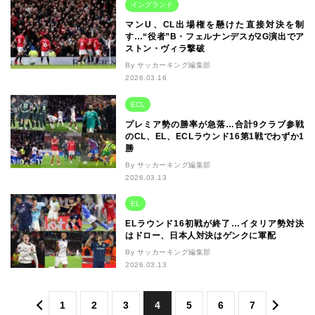
イングランド
マンU、CL出場権を懸けた直接対決を制
す…“役者”B・フェルナンデスが2G演出でア
ストン・ヴィラ撃破
By サッカーキング編集部
2026.03.16
ECL
プレミア勢の勝率が急落…合計9クラブ参戦
のCL、EL、ECLラウンド16第1戦でわずか1
勝
By サッカーキング編集部
2026.03.13
EL
ELラウンド16初戦が終了…イタリア勢対決
はドロー、日本人対決はゲンクに軍配
By サッカーキング編集部
2026.03.13
1
2
3
4
5
6
7