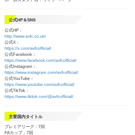
公式HP＆SNS
公式HP：
http://www.avfc.co.uk/
公式X：
https://x.com/avfcofficial/
公式Facebook：
https://www.facebook.com/avfcofficial/
公式Instagram：
https://www.instagram.com/avfcofficial/
公式YouTube：
https://www.youtube.com/avfcofficial/
公式TikTok：
https://www.tiktok.com/@avfcofficial/
主要国内タイトル
プレミアリーグ：7回
FAカップ：7回