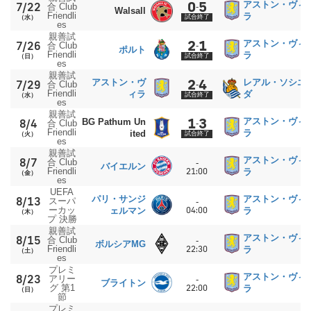
0
5
アストン・ヴィ
7/22
合 Club
-
Walsall
Friendli
ラ
試合終了
（水）
es
親善試
2
1
アストン・ヴィ
7/26
合 Club
-
ポルト
Friendli
ラ
試合終了
（日）
es
親善試
2
4
アストン・ヴ
レアル・ソシエ
7/29
合 Club
-
Friendli
ィラ
ダ
試合終了
（水）
es
親善試
1
3
アストン・ヴィ
8/4
BG Pathum Un
合 Club
-
Friendli
ラ
ited
試合終了
（火）
es
親善試
アストン・ヴィ
8/7
合 Club
-
バイエルン
Friendli
21:00
ラ
（金）
es
UEFA
パリ・サンジ
アストン・ヴィ
8/13
スーパ
-
ーカッ
04:00
ェルマン
ラ
（木）
プ 決勝
親善試
アストン・ヴィ
8/15
合 Club
-
ボルシアMG
Friendli
22:30
ラ
（土）
es
プレミ
アストン・ヴィ
8/23
アリー
-
ブライトン
グ 第1
22:00
ラ
（日）
節
プレミ