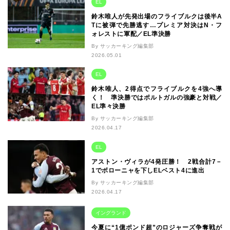
EL
鈴木唯人が先発出場のフライブルクは後半A
Tに被弾で先勝逃す…プレミア対決はN・フ
ォレストに軍配／EL準決勝
By サッカーキング編集部
2026.05.01
EL
鈴木唯人、2得点でフライブルクを4強へ導
く！ 準決勝ではポルトガルの強豪と対戦／
EL準々決勝
By サッカーキング編集部
2026.04.17
EL
アストン・ヴィラが4発圧勝！ 2戦合計7－
1でボローニャを下しELベスト4に進出
By サッカーキング編集部
2026.04.17
イングランド
今夏に“1億ポンド超”のロジャーズ争奪戦が