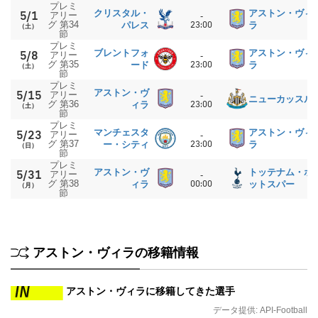
プレミ
クリスタル・
アストン・ヴィ
5/1
アリー
-
グ 第34
23:00
パレス
ラ
（土）
節
プレミ
ブレントフォ
アストン・ヴィ
5/8
アリー
-
グ 第35
23:00
ード
ラ
（土）
節
プレミ
アストン・ヴ
5/15
アリー
-
ニューカッスル
グ 第36
23:00
ィラ
（土）
節
プレミ
マンチェスタ
アストン・ヴィ
5/23
アリー
-
グ 第37
23:00
ー・シティ
ラ
（日）
節
プレミ
アストン・ヴ
トッテナム・ホ
5/31
アリー
-
グ 第38
00:00
ィラ
ットスパー
（月）
節
アストン・ヴィラの移籍情報
アストン・ヴィラに移籍してきた選手
データ提供:
API-Football