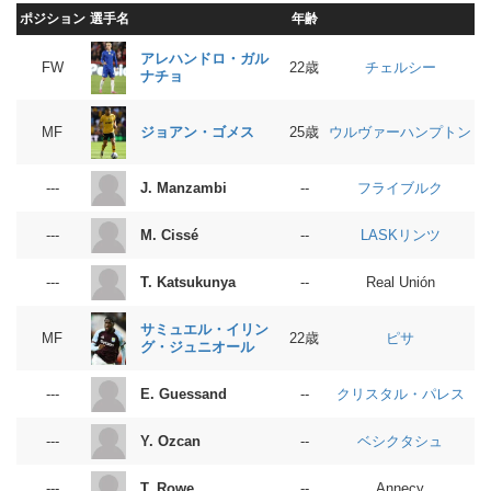
ポジション
選手名
年齢
アレハンドロ・ガル
チェルシー
FW
22歳
ナチョ
ウルヴァーハンプトン
ジョアン・ゴメス
MF
25歳
フライブルク
J. Manzambi
---
--
LASKリンツ
M. Cissé
---
--
T. Katsukunya
---
--
Real Unión
サミュエル・イリン
ピサ
MF
22歳
グ・ジュニオール
クリスタル・パレス
E. Guessand
---
--
ベシクタシュ
Y. Ozcan
---
--
T. Rowe
---
--
Annecy