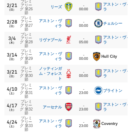
プレミ
アストン・ヴィ
2/21
アリー
-
リーズ
グ 第26
00:00
ラ
（日）
節
プレミ
アストン・ヴ
2/28
アリー
-
チェルシー
グ 第27
00:00
ィラ
（日）
節
プレミ
アストン・ヴィ
3/4
アリー
-
リヴァプール
グ 第28
05:00
ラ
（木）
節
プレミ
アストン・ヴ
3/14
アリー
-
Hull City
グ 第29
00:00
ィラ
（日）
節
プレミ
ノッティンガ
アストン・ヴィ
3/21
アリー
-
ム・フォレス
グ 第30
00:00
ラ
（日）
ト
節
プレミ
アストン・ヴ
4/10
アリー
-
ブライトン
グ 第31
23:00
ィラ
（土）
節
プレミ
アストン・ヴィ
4/17
アリー
-
アーセナル
グ 第32
23:00
ラ
（土）
節
プレミ
アストン・ヴ
4/24
アリー
-
Coventry
グ 第33
23:00
ィラ
（土）
節