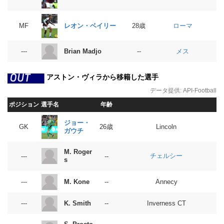
ローマ
レオン・ベイリー
MF
28歳
メス
Brian Madjo
---
--
アストン・ヴィラから移籍した選手
データ提供:
API-Football
ポジション
選手名
年齢
ジョー・
GK
26歳
Lincoln
ガウチ
M. Roger
チェルシー
---
--
s
M. Kone
---
--
Annecy
K. Smith
---
--
Inverness CT