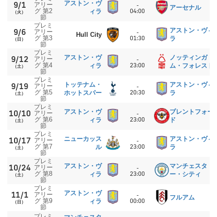
アストン・ヴ
9/1
アリー
-
アーセナル
グ 第2
04:00
ィラ
（火）
節
プレミ
アストン・ヴィ
9/6
アリー
-
Hull City
グ 第3
01:30
ラ
（日）
節
プレミ
アストン・ヴ
ノッティンガ
9/12
アリー
-
グ 第4
23:00
ィラ
ム・フォレスト
（土）
節
プレミ
トッテナム・
アストン・ヴィ
9/19
アリー
-
グ 第5
20:30
ホットスパー
ラ
（土）
節
プレミ
アストン・ヴ
ブレントフォー
10/10
アリー
-
グ 第6
23:00
ィラ
ド
（土）
節
プレミ
ニューカッス
アストン・ヴィ
10/17
アリー
-
グ 第7
23:00
ル
ラ
（土）
節
プレミ
アストン・ヴ
マンチェスタ
10/24
アリー
-
グ 第8
23:00
ィラ
ー・シティ
（土）
節
プレミ
アストン・ヴ
11/1
アリー
-
フルアム
グ 第9
00:00
ィラ
（日）
節
プレミ