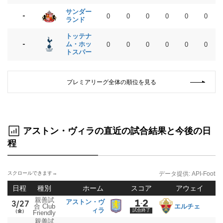
サンダー
-
0
0
0
0
0
0
ランド
トッテナ
-
ム・ホッ
0
0
0
0
0
0
トスパー
プレミアリーグ全体の順位を見る
アストン・ヴィラの直近の試合結果と今後の日
程
データ提供:
API-Footbal
日程
種別
ホーム
スコア
アウェイ
親善試
1
2
アストン・ヴ
3/27
-
合 Club
エルチェ
ィラ
試合終了
（金）
Friendly
親善試