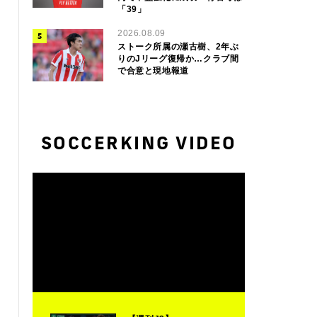
「39」
2026.08.09
ストーク所属の瀬古樹、2年ぶ
りのJリーグ復帰か…クラブ間
で合意と現地報道
SOCCERKING VIDEO