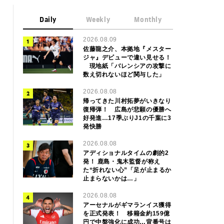
Daily
Weekly
Monthly
2026.08.09
佐藤龍之介、本拠地『メスター
ジャ』デビューで違い見せる！
現地紙「バレンシアの攻撃に
数え切れないほど関与した」
2026.08.08
帰ってきた川村拓夢がいきなり
復帰弾！ 広島が悲願の優勝へ
好発進…17季ぶりJ1の千葉に3
発快勝
2026.08.08
アディショナルタイムの劇的2
発！ 鹿島・鬼木監督が称え
た“折れない心”「足が止まるか
止まらないかは…」
2026.08.08
アーセナルがギマランイス獲得
を正式発表！ 移籍金約159億
円で中盤強化に成功…背番号は