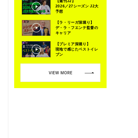
【週刊J2】
2026／27シーズン J2大
予想
【ラ・リーガ深堀り】
デ・ラ・フエンテ監督の
キャリア
【プレミア深堀り】
現地で感じたベストイレ
ブン
VIEW MORE