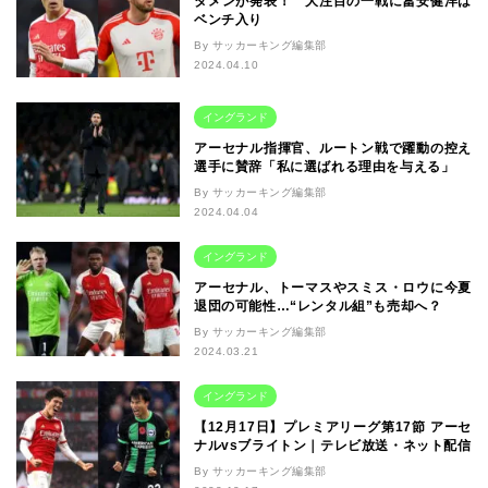
タメンが発表！ 大注目の一戦に冨安健洋は
ベンチ入り
By サッカーキング編集部
2024.04.10
イングランド
アーセナル指揮官、ルートン戦で躍動の控え
選手に賛辞「私に選ばれる理由を与える」
By サッカーキング編集部
2024.04.04
イングランド
アーセナル、トーマスやスミス・ロウに今夏
退団の可能性…“レンタル組”も売却へ？
By サッカーキング編集部
2024.03.21
イングランド
【12月17日】プレミアリーグ第17節 アーセ
ナルvsブライトン｜テレビ放送・ネット配信
By サッカーキング編集部