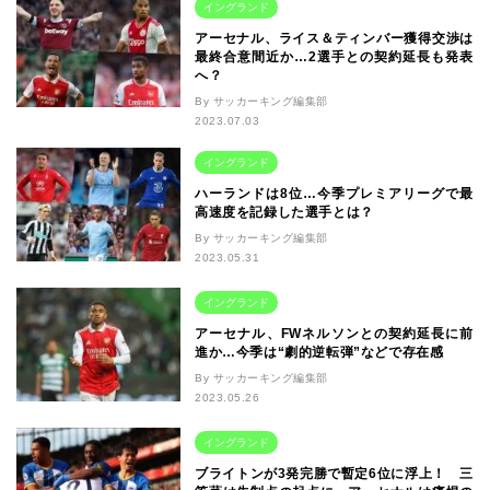
イングランド
アーセナル、ライス＆ティンバー獲得交渉は
最終合意間近か…2選手との契約延長も発表
へ？
By サッカーキング編集部
2023.07.03
イングランド
ハーランドは8位…今季プレミアリーグで最
高速度を記録した選手とは？
By サッカーキング編集部
2023.05.31
イングランド
アーセナル、FWネルソンとの契約延長に前
進か…今季は“劇的逆転弾”などで存在感
By サッカーキング編集部
2023.05.26
イングランド
ブライトンが3発完勝で暫定6位に浮上！ 三