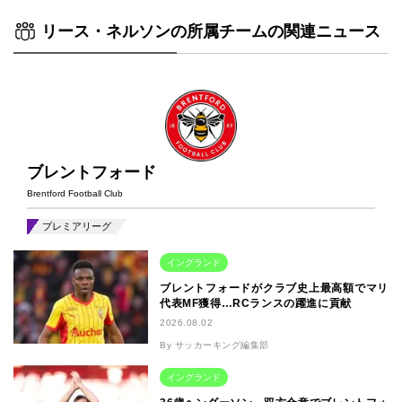
リース・ネルソンの所属チームの関連ニュース
ブレントフォード
Brentford Football Club
プレミアリーグ
イングランド
ブレントフォードがクラブ史上最高額でマリ
代表MF獲得…RCランスの躍進に貢献
2026.08.02
By サッカーキング編集部
イングランド