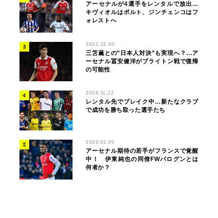
アーセナルが4選手をレンタルで放出…
キヴィオルはポルト、ジンチェンコはフ
ォレストへ
2022.12.30
三笘薫との”日本人対決”も実現へ？…ア
ーセナル冨安健洋がブライトン戦で復帰
の可能性
2018.11.22
レンタル先でブレイク中…新たなクラブ
で成功を勝ち取った選手たち
2023.01.30
アーセナル期待の若手がフランスで覚醒
中！ 伊東純也の同僚FWバログンとは
何者か？