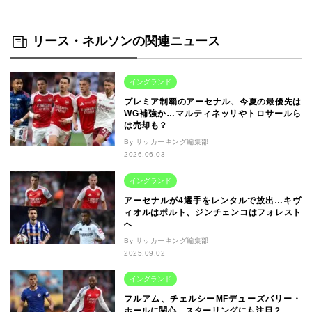
リース・ネルソンの関連ニュース
イングランド
プレミア制覇のアーセナル、今夏の最優先は
WG補強か…マルティネッリやトロサールら
は売却も？
By サッカーキング編集部
2026.06.03
イングランド
アーセナルが4選手をレンタルで放出…キヴ
ィオルはポルト、ジンチェンコはフォレスト
へ
By サッカーキング編集部
2025.09.02
イングランド
フルアム、チェルシーMFデューズバリー・
ホールに関心…スターリングにも注目？