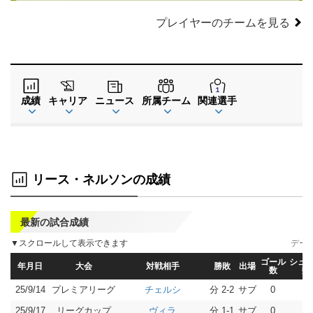
プレイヤーのチームを見る
成績
キャリア
ニュース
所属チーム
関連選手
リース・ネルソンの成績
最新の試合成績
▼スクロールして表示できます
デー
ゴール
シュ
年月日
大会
対戦相手
勝敗
出場
数
数
25/9/14
プレミアリーグ
分 2-2
サブ
0
0
チェルシ
25/9/17
リーグカップ
分 1-1
サブ
0
0
ヴィラ