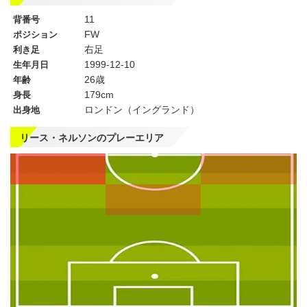
11
背番号
FW
ポジション
右足
利き足
1999-12-10
生年月日
26歳
年齢
179cm
身長
ロンドン（イングランド）
出身地
リース・ネルソンのプレーエリア
左
CF
右
WG
WG
左
CMF
右
MF
MF
DMF
左
CB
右
SB
SB
GK