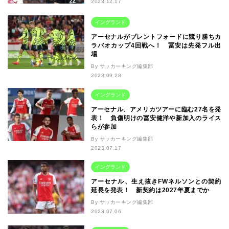
2023.12.17
イングランド
アーセナルがブレントフォードに競り勝ちカ
ラバオカップ4回戦へ！ 冨安は先発フル出
場
By サッカーキング編集部
2023.09.28
イングランド
アーセナル、アメリカツアーに臨む27名を発
表！ 負傷明けの冨安健洋や新加入のライス
らが参加
By サッカーキング編集部
2023.07.17
イングランド
アーセナル、生え抜きFWネルソンとの契約
延長を発表！ 新契約は2027年夏までか
By サッカーキング編集部
2023.07.06