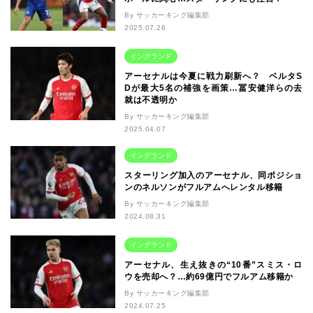
By サッカーキング編集部
2025.07.26
イングランド
アーセナルは今夏に戦力刷新へ？ ベルタS
Dが最大5名の補強を画策…冨安健洋らの去
就は不透明か
By サッカーキング編集部
2025.04.07
イングランド
スターリング加入のアーセナル、同ポジショ
ンのネルソンがフルアムへレンタル移籍
By サッカーキング編集部
2024.08.31
イングランド
アーセナル、生え抜きの“10番”スミス・ロ
ウを売却へ？…約69億円でフルアム移籍か
By サッカーキング編集部
2024.07.25