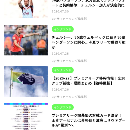
36歳ヘンダーソン、双方合意でブレントフォ
ードと契約解除…チェルシー加入が決定的に
2026.07.30
By サッカーキング編集部
イングランド
チェルシー、35歳ウェルベックに続き36歳
ヘンダーソンに関心…今夏フリーで獲得可能
か
2026.07.28
By サッカーキング編集部
イングランド
【2026-27】プレミアリーグ移籍情報｜全20
クラブ補強・退団まとめ【随時更新】
2026.07.26
By サッカーキング編集部
イングランド
プレミアリーグ開幕節の対戦カード決定！
王者アーセナルは昇格組と激突…リヴァプー
ルが“難所”へ