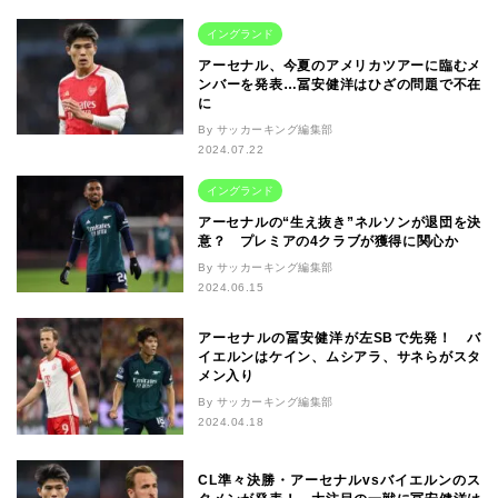
イングランド
アーセナル、今夏のアメリカツアーに臨むメ
ンバーを発表…冨安健洋はひざの問題で不在
に
By サッカーキング編集部
2024.07.22
イングランド
アーセナルの“生え抜き”ネルソンが退団を決
意？ プレミアの4クラブが獲得に関心か
By サッカーキング編集部
2024.06.15
アーセナルの冨安健洋が左SBで先発！ バ
イエルンはケイン、ムシアラ、サネらがスタ
メン入り
By サッカーキング編集部
2024.04.18
CL準々決勝・アーセナルvsバイエルンのス