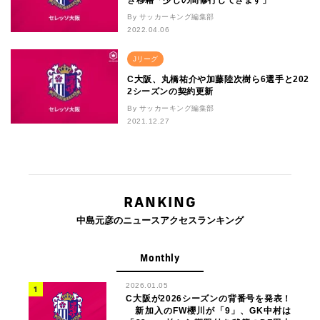
By サッカーキング編集部
2022.04.06
Jリーグ
C大阪、丸橋祐介や加藤陸次樹ら6選手と202
2シーズンの契約更新
By サッカーキング編集部
2021.12.27
RANKING
中島元彦のニュースアクセスランキング
Monthly
2026.01.05
C大阪が2026シーズンの背番号を発表！
新加入のFW櫻川が「9」、GK中村は