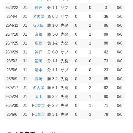
26/3/22
J1
分 1-1
サブ
0
0
0
0/0
神戸
26/4/4
J1
負 0-3
サブ
0
0
36
1/0
名古屋
26/4/11
J1
勝 1-0
先発
0
2
86
0/0
G大阪
26/4/18
J1
勝 3-0
先発
0
1
89
0/0
京都
26/4/25
J1
負 1-2
先発
0
1
88
0/0
広島
26/4/29
J1
分 0-0
サブ
0
1
42
0/0
神戸
26/5/3
J1
分 1-1
先発
0
0
73
0/0
福岡
26/5/6
J1
分 1-1
サブ
0
0
23
0/0
清水
26/5/9
J1
勝 3-2
先発
0
3
85
0/0
長崎
26/5/17
J1
勝 6-1
先発
0
2
82
0/0
名古屋
26/5/24
J1
勝 3-2
先発
0
1
80
0/0
岡山
26/5/30
J1
分 2-2
先発
0
1
71
0/0
FC東京
26/6/6
J1
勝 3-1
先発
0
3
79
0/0
FC東京