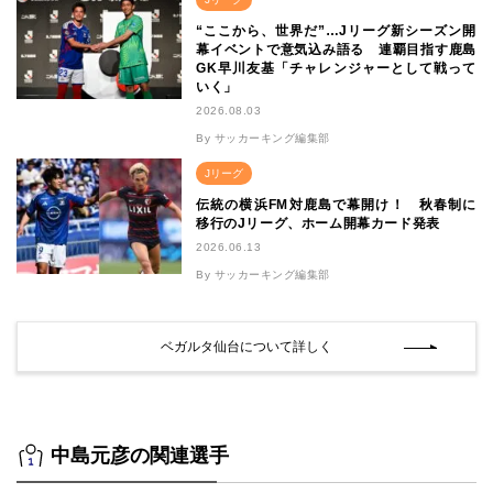
“ここから、世界だ”…Jリーグ新シーズン開
幕イベントで意気込み語る 連覇目指す鹿島
GK早川友基「チャレンジャーとして戦って
いく」
2026.08.03
By サッカーキング編集部
Jリーグ
伝統の横浜FM対鹿島で幕開け！ 秋春制に
移行のJリーグ、ホーム開幕カード発表
2026.06.13
By サッカーキング編集部
ベガルタ仙台について詳しく
中島元彦の関連選手