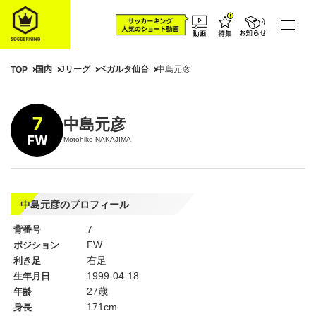
国内
Jリーグ
ベガルタ仙台
中島元彦
TOP
7
中島元彦
FW
Motohiko NAKAJIMA
中島元彦のプロフィール
7
背番号
FW
ポジション
右足
利き足
1999-04-18
生年月日
27歳
年齢
171cm
身長