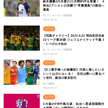
鈴木優磨が5月度のJ1月間MVPを受賞！ 4
得点2アシストの活躍で“常勝鹿島”の復活へ
邁進
By サッカーキング編集部
2024.06.11
Jリーグ
【写真ギャラリー】2023.9.23 明治安田生命
J2リーグ第36節 ジェフユナイテッド千葉 3
－1 ベガルタ仙台
By サッカーキング編集部
2023.09.25
Jリーグ
【E-1選手権への推薦状】代表に推したいタ
レントはJ2にもいる！ 注目は勢いに乗るパ
リ世代、復活の東京世代
By 北條聡
2022.07.07
Jリーグ
C大阪のFW中島元彦、仙台へ育成型期限付
き移籍「少しの間修行してきます」