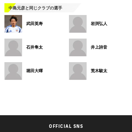
中島元彦と同じクラブの選手
武田英寿
岩渕弘人
石井隼太
井上詩音
堀田大暉
荒木駿太
OFFICIAL SNS