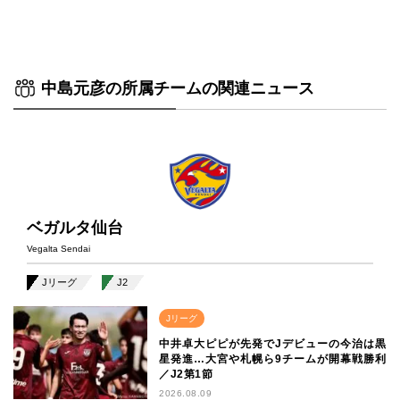
中島元彦の所属チームの関連ニュース
ベガルタ仙台
Vegalta Sendai
Jリーグ
J2
Jリーグ
中井卓大ピピが先発でJデビューの今治は黒
星発進…大宮や札幌ら9チームが開幕戦勝利
／J2第1節
2026.08.09