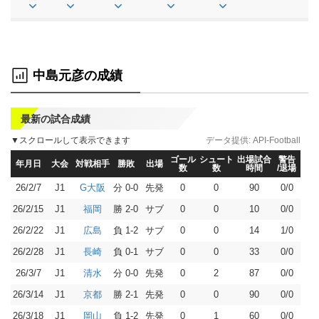
中島元彦の成績
最新の試合成績
▼スクロールして表示できます
データ提供:
API-Football
ゴール
シュート
出場試合
警告
年月日
大会
対戦相手
勝敗
出場
数
数
時間
/退場
26/2/7
J1
分 0-0
先発
0
0
90
0/0
G大阪
26/2/15
J1
勝 2-0
サブ
0
0
10
0/0
福岡
26/2/22
J1
負 1-2
サブ
0
0
14
1/0
広島
26/2/28
J1
負 0-1
サブ
0
0
33
0/0
長崎
26/3/7
J1
分 0-0
先発
0
2
87
0/0
清水
26/3/14
J1
勝 2-1
先発
0
0
90
0/0
京都
26/3/18
J1
負 1-2
先発
0
1
60
0/0
岡山