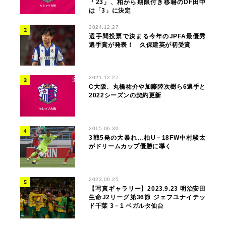
「23」、柏から期限付き移籍のDF田中
は「3」に決定
2024.12.27
選手間投票で決まる今年のJPFA最優秀
選手賞が発表！ 久保建英が初受賞
2021.12.27
C大阪、丸橋祐介や加藤陸次樹ら6選手と
2022シーズンの契約更新
2015.06.30
3戦5発の大暴れ…柏U－18FW中村駿太
がドリームカップ優勝に導く
2023.09.25
【写真ギャラリー】2023.9.23 明治安田
生命J2リーグ第36節 ジェフユナイテッ
ド千葉 3－1 ベガルタ仙台