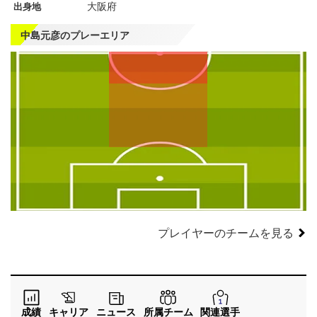
大阪府
出身地
中島元彦のプレーエリア
左
CF
右
WG
WG
左
CMF
右
MF
MF
DMF
左
CB
右
SB
SB
GK
プレイヤーのチームを見る
成績
キャリア
ニュース
所属チーム
関連選手