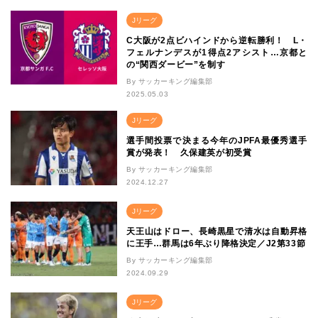
Jリーグ
C大阪が2点ビハインドから逆転勝利！ L・
フェルナンデスが1得点2アシスト…京都と
の“関西ダービー”を制す
By サッカーキング編集部
2025.05.03
Jリーグ
選手間投票で決まる今年のJPFA最優秀選手
賞が発表！ 久保建英が初受賞
By サッカーキング編集部
2024.12.27
Jリーグ
天王山はドロー、長崎黒星で清水は自動昇格
に王手…群馬は6年ぶり降格決定／J2第33節
By サッカーキング編集部
2024.09.29
Jリーグ