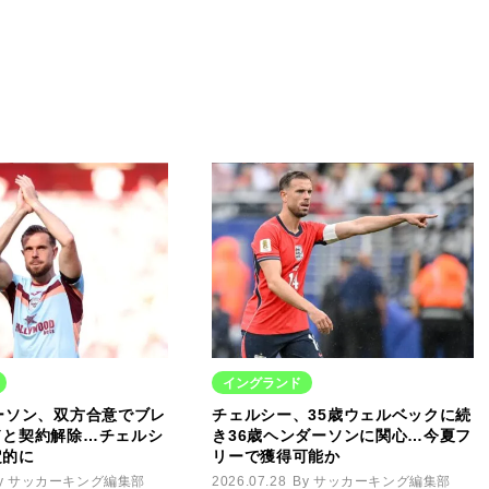
イングランド
ーソン、双方合意でブレ
チェルシー、35歳ウェルベックに続
ドと契約解除…チェルシ
き36歳ヘンダーソンに関心…今夏フ
定的に
リーで獲得可能か
y サッカーキング編集部
2026.07.28
By サッカーキング編集部