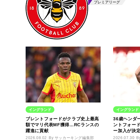
プレミアリーグ
イングランド
イングランド
ブレントフォードがクラブ史上最高
36歳ヘンダ
額でマリ代表MF獲得…RCランスの
ントフォー
躍進に貢献
ー加入が決
2026.08.02
By サッカーキング編集部
2026.07.30
B