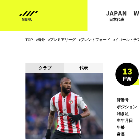
JAPAN
W
日本代表
海外
プレミアリーグ
ブレントフォード
イゴール・チ
TOP
代表
クラブ
13
FW
背番号
ポジション
利き足
生年月日
年齢
身長