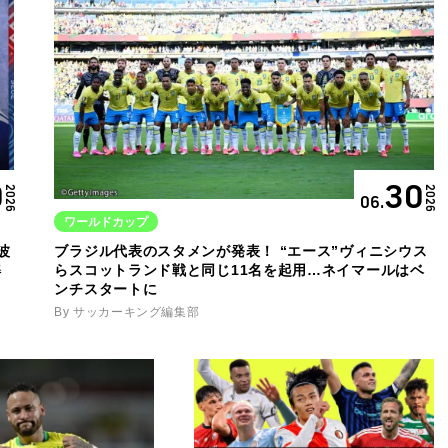
0
30
2026
2026
06.
ワールドカップ
波
ブラジル代表のスタメンが発表！ “エース”ヴィニシウス
解
らスコットランド戦と同じ11名を起用…ネイマールはベ
ンチスタートに
By サッカーキング編集部