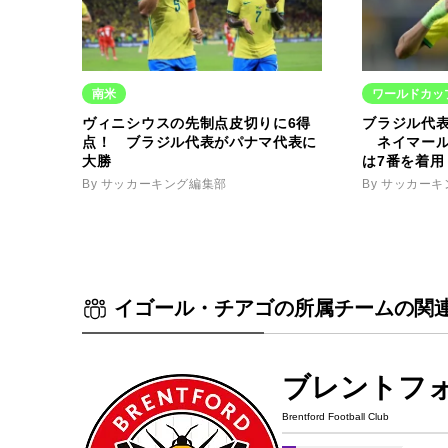
南米
ワールドカッ
ヴィニシウスの先制点皮切りに6得
ブラジル代
点！ ブラジル代表がパナマ代表に
ネイマール
大勝
は7番を着用
By サッカーキング編集部
By サッカー
イゴール・チアゴの所属チームの関
ブレントフ
Brentford Football Club