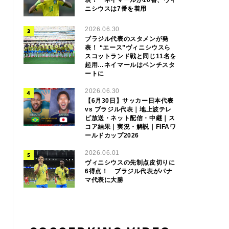
ニシウスは7番を着用
2026.06.30
ブラジル代表のスタメンが発
表！ “エース”ヴィニシウスら
スコットランド戦と同じ11名を
起用…ネイマールはベンチスタ
ートに
2026.06.30
【6月30日】サッカー日本代表
vs ブラジル代表｜地上波テレ
ビ放送・ネット配信・中継｜ス
コア結果｜実況・解説｜FIFAワ
ールドカップ2026
2026.06.01
ヴィニシウスの先制点皮切りに
6得点！ ブラジル代表がパナ
マ代表に大勝