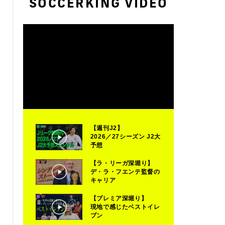
SOCCERKING VIDEO
【週刊J2】
2026／27シーズン J2大
予想
【ラ・リーガ深堀り】
デ・ラ・フエンテ監督の
キャリア
【プレミア深堀り】
現地で感じたベストイレ
ブン