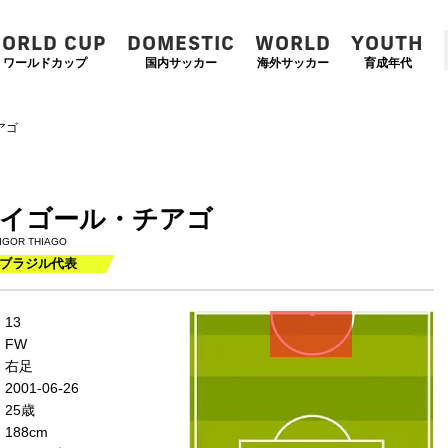
ORLD CUP
DOMESTIC
WORLD
YOUTH
ワールドカップ
国内サッカー
海外サッカー
育成年代
アゴ
イゴール・チアゴ
IGOR THIAGO
ブラジル代表
左
CF
右
13
WG
WG
FW
左
CMF
右
右足
MF
MF
2001-06-26
DMF
25歳
188cm
左
CB
右