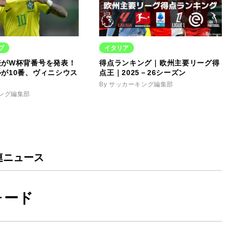
プ
イタリア
表がW杯背番号を発表！
得点ランキング｜欧州主要リーグ得
が10番、ヴィニシウス
点王｜2025－26シーズン
By サッカーキング編集部
キング編集部
連ニュース
ォード