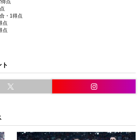
2得点
得点
試合・1得点
得点
得点
ント
ス