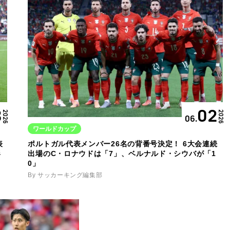
8
02
2026
2026
06.
ワールドカップ
表
ポルトガル代表メンバー26名の背番号決定！ 6大会連続
形
出場のC・ロナウドは「7」、ベルナルド・シウバが「1
0」
By サッカーキング編集部