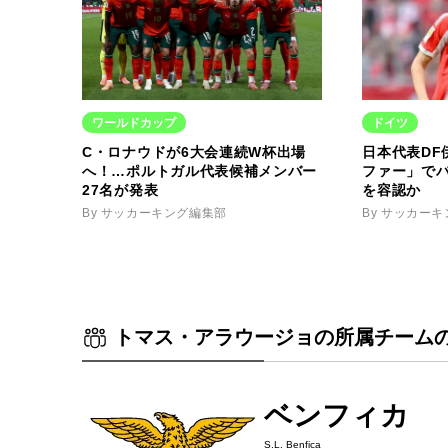
ワールドカップ
ドイツ
C・ロナウドが6大会連続W杯出場
日本代表DF
へ！…ポルトガル代表候補メンバー
ファー」で
27名が発表
を容認か
By サッカーキング編集部
By サッカー
トマス・アラウージョの所属チーム
ベンフィカ
S.L. Benfica