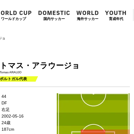
ORLD CUP
DOMESTIC
WORLD
YOUTH
ワールドカップ
国内サッカー
海外サッカー
育成年代
ジョ
トマス・アラウージョ
Tomas ARAUJO
ポルトガル代表
左
CF
右
44
WG
WG
DF
左
CMF
右
右足
MF
MF
2002-05-16
DMF
24歳
187cm
左
CB
右