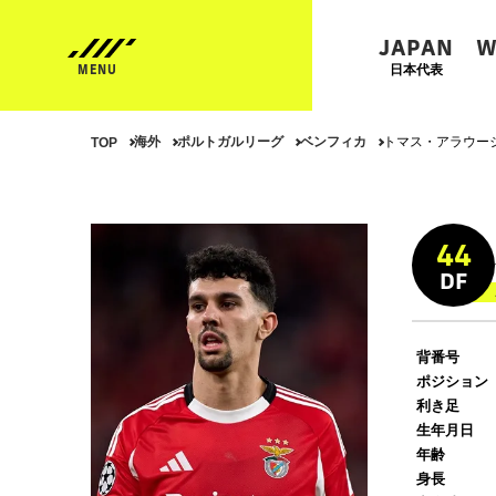
JAPAN
W
日本代表
海外
ポルトガルリーグ
ベンフィカ
トマス・アラウー
TOP
44
DF
背番号
ポジション
利き足
生年月日
年齢
身長