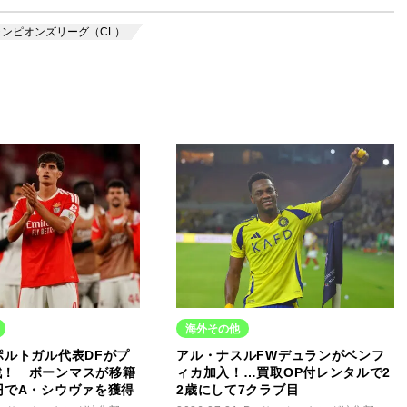
ャンピオンズリーグ（CL）
海外その他
ポルトガル代表DFがプ
アル・ナスルFWデュランがベンフ
戦！ ボーンマスが移籍
ィカ加入！…買取OP付レンタルで2
円でA・シウヴァを獲得
2歳にして7クラブ目