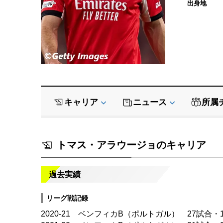
出身地
キャリア
ニュース
所属
トマス・アラウージョのキャリア
過去実績
リーグ戦記録
2020-21 ベンフィカB（ポルトガル） 27試合・