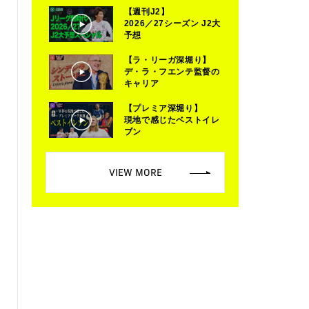
【週刊J2】
2026／27シーズン J2大
予想
【ラ・リーガ深堀り】
デ・ラ・フエンテ監督の
キャリア
【プレミア深堀り】
現地で感じたベストイレ
ブン
VIEW MORE