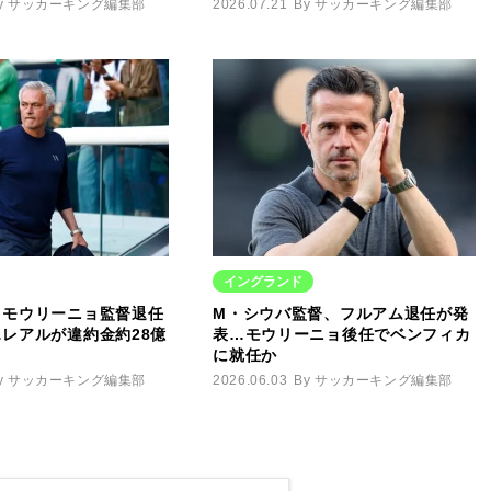
y サッカーキング編集部
2026.07.21
By サッカーキング編集部
イングランド
、モウリーニョ監督退任
M・シウバ監督、フルアム退任が発
レアルが違約金約28億
表…モウリーニョ後任でベンフィカ
に就任か
y サッカーキング編集部
2026.06.03
By サッカーキング編集部