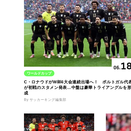
1
06.
ワールドカップ
C・ロナウドがW杯6大会連続出場へ！ ポルトガル代
が初戦のスタメン発表…中盤は豪華トライアングルを
成
By サッカーキング編集部