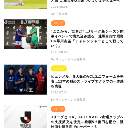
と黒”…新天地G大阪でいよいよデビューへ
2026.08.05
By 三島大輔
Jリーグ
“ここから、世界だ”…Jリーグ新シーズン開
幕イベントで意気込み語る 連覇目指す鹿島
GK早川友基「チャレンジャーとして戦って
いく」
2026.08.03
By サッカーキング編集部
リリース
ヒュンメル、G大阪のACLユニフォームを発
表…12本の斜めストライプでクラブの一体感
を表現
2026.07.31
By サッカーキング編集部
Jリーグ
JリーグとJFA、ACLE＆ACL2出場クラブへ
の支援拡充を決定…総額5.5億円を配分、競
技面や運営面でのサポートも