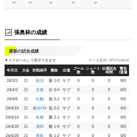
張奥林の成績
最新の試合成績
▼スクロールして表示できます
データ提供:
API-Football
ゴール
シュート
出場試合
警告
年月日
大会
対戦相手
勝敗
出場
数
数
時間
/退場
24/3/2
J1
勝 1-0
サブ
0
0
0
0/0
新潟
24/4/3
J1
分 0-0
サブ
0
0
0
0/0
京都
24/4/6
J1
負 0-1
サブ
0
0
0
0/0
札幌
24/4/10
J1
負 0-2
サブ
0
0
0
0/0
横浜FM
24/4/14
J1
勝 2-1
サブ
0
0
0
0/0
鳥栖
24/4/20
J1
勝 1-0
サブ
0
0
0
0/0
浦和
24/4/28
J1
負 1-2
サブ
0
0
0
0/0
鹿島