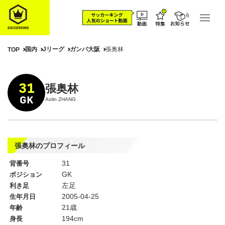
国内
Jリーグ
ガンバ大阪
張奥林
TOP
31
張奥林
GK
Aolin ZHANG
張奥林のプロフィール
31
背番号
GK
ポジション
左足
利き足
2005-04-25
生年月日
21歳
年齢
194cm
身長