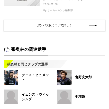
2026.07.28
By サッカーキング編集部
ガンバ大阪について詳しく
張奥林の関連選手
張奥林と同じクラブの選手
デニス・ヒュメッ
食野亮太郎
ト
イェンス・ウィッ
中積爲
シング