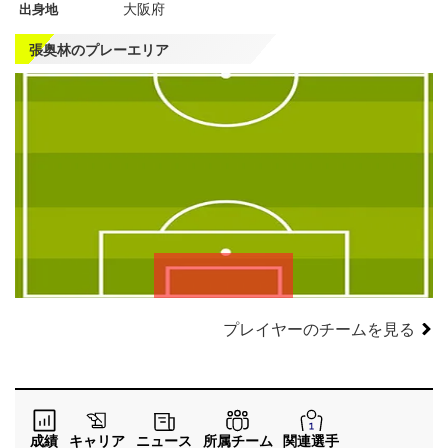
大阪府
出身地
張奥林のプレーエリア
左
CF
右
WG
WG
左
CMF
右
MF
MF
DMF
左
CB
右
SB
SB
GK
プレイヤーのチームを見る
成績
キャリア
ニュース
所属チーム
関連選手