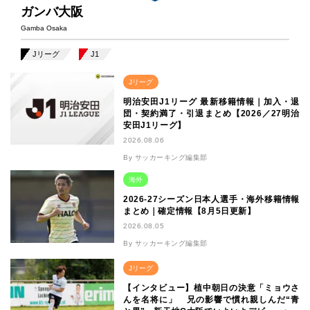
ガンバ大阪
Gamba Osaka
Jリーグ
J1
Jリーグ
明治安田J1リーグ 最新移籍情報｜加入・退
団・契約満了・引退まとめ【2026／27明治
安田J1リーグ】
2026.08.06
By サッカーキング編集部
海外
2026-27シーズン日本人選手・海外移籍情報
まとめ｜確定情報【8月5日更新】
2026.08.05
By サッカーキング編集部
Jリーグ
【インタビュー】植中朝日の決意「ミョウさ
んを名将に」 兄の影響で慣れ親しんだ“青