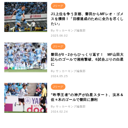
Jリーグ
J1上位を争う京都、磐田からMFレオ・ゴメ
スを獲得！「目標達成のために全力を尽くし
たい」
By サッカーキング編集部
2025.06.02
Jリーグ
磐田が0－2からひっくり返す！ MF山田大
記らのゴールで湘南撃破、6試合ぶりの白星
に
By サッカーキング編集部
2024.05.25
Jリーグ
”昨季王者”の神戸が白星スタート、汰木＆
佐々木のゴールで磐田に勝利
By サッカーキング編集部
2024.02.24