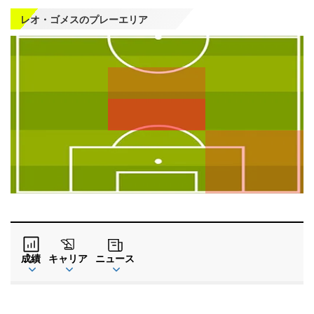
レオ・ゴメスのプレーエリア
左
CF
右
WG
WG
左
CMF
右
MF
MF
DMF
左
CB
右
SB
SB
GK
成績
キャリア
ニュース