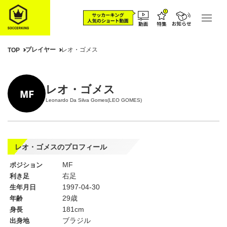
プレイヤー
レオ・ゴメス
TOP
レオ・ゴメス
MF
Leonardo Da Silva Gomes(LEO GOMES)
レオ・ゴメスのプロフィール
MF
ポジション
右足
利き足
1997-04-30
生年月日
29歳
年齢
181cm
身長
ブラジル
出身地