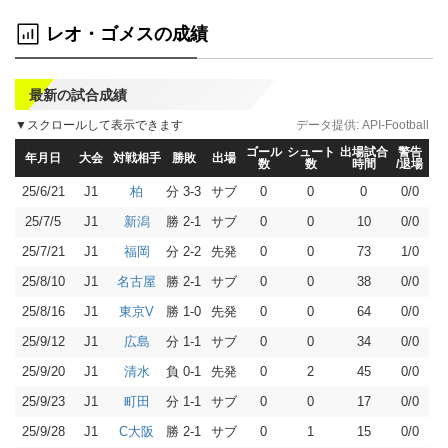
レオ・ゴメスの成績
最新の試合成績
▼スクロールして表示できます
データ提供:
API-Football
ゴール
シュート
出場試合
警告
年月日
大会
対戦相手
勝敗
出場
数
数
時間
/退場
25/6/21
J1
分 3-3
サブ
0
0
0
0/0
柏
25/7/5
J1
勝 2-1
サブ
0
0
10
0/0
新潟
25/7/21
J1
分 2-2
先発
0
0
73
1/0
福岡
25/8/10
J1
勝 2-1
サブ
0
0
38
0/0
名古屋
25/8/16
J1
勝 1-0
先発
0
0
64
0/0
東京V
25/9/12
J1
分 1-1
サブ
0
0
34
0/0
広島
25/9/20
J1
負 0-1
先発
0
2
45
0/0
清水
25/9/23
J1
分 1-1
サブ
0
0
17
0/0
町田
25/9/28
J1
勝 2-1
サブ
0
1
15
0/0
C大阪