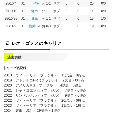
25/10/4
J1
分 1-1
サブ
0
0
25
0/0
川崎F
25/10/19
J1
分 1-1
サブ
0
0
0
0/0
湘南
25/10/25
J1
分 1-1
サブ
0
0
15
1/0
鹿島
25/11/9
J1
負 0-3
サブ
0
0
19
0/0
横浜FM
レオ・ゴメスのキャリア
過去実績
リーグ戦記録
2018 ヴィトーリア（ブラジル） 15試合・0得点
2019 アトレチコPR（ブラジル） 2試合・0得点
2020 アメリカMG（ブラジル） 4試合・0得点
2021 シャペコエンセ（ブラジル） 7試合・0得点
2022 サンベルナルド（ブラジル） 9試合・0得点
2022 ヴィトーリア（ブラジル） 20試合・0得点
2023 ヴィトーリア（ブラジル） 13試合・1得点
2024 磐田（J1） 29試合・1得点