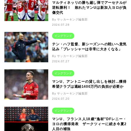
マルティネッリの勝ち越し弾でアーセナルが
逆転勝利！ 敗れたマンUは新加入ヨロが負
傷交代
By サッカーキング編集部
2024.07.28
イングランド
テン・ハフ監督、新シーズンへの戦いへ意気
込み「プレッシャーは非常に大きくなる」
By サッカーキング編集部
2024.07.27
イングランド
マンU、アントニーの貸し出しを検討…獲得
希望クラブは週給1400万円の負担が必要か
By サッカーキング編集部
2024.07.20
イングランド
マンU、フランス人18歳“逸材”DFレニー・
ヨロの獲得発表 ザークツィーに続き今夏2
人目の補強