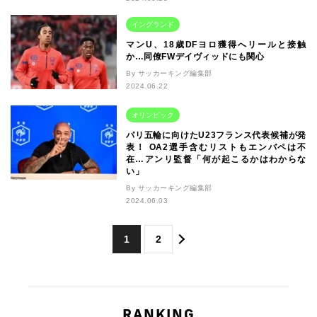
イングランド
マンU、18歳DFヨロ獲得へリールと接触
か…同僚FWデイヴィッドにも関心
By サッカーキング編集部
2024.06.22
オリンピック
パリ五輪に向けたU23フランス代表候補が発
表！ OA2選手含むリストもエンバペは不
在…アンリ監督「何が起こるかはわからな
い」
By サッカーキング編集部
2024.06.03
1
2
RANKING