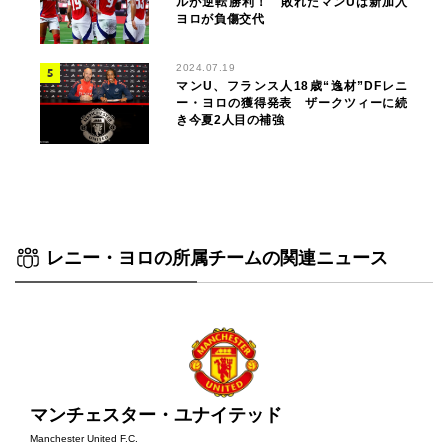
ルが逆転勝利！ 敗れたマンUは新加入
ヨロが負傷交代
2024.07.19
マンU、フランス人18歳“逸材”DFレニ
ー・ヨロの獲得発表 ザークツィーに続
き今夏2人目の補強
レニー・ヨロの所属チームの関連ニュース
マンチェスター・ユナイテッド
Manchester United F.C.