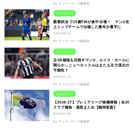
By サッカーキング編集部
イングランド
親善試合で15歳FWが途中出場！ マンU史
上トップチームで出場した最年少選手に
2026.08.02
By サッカーキング編集部
イングランド
左SB補強を目指すマンU、ルイス・ホールに
関心か…ニューカッスルはまたも主力流出の
可能性？
2026.07.31
By サッカーキング編集部
イングランド
【2026-27】プレミアリーグ移籍情報｜全20
クラブ補強・退団まとめ【随時更新】
2026.07.26
By サッカーキング編集部