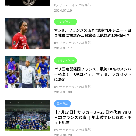
By サッカーキング編集部
2024.07.19
イングランド
マンU、フランスの若き“逸材”DFレニー・ヨ
ロ獲得に前進か…移籍金は総額約105億円？
By サッカーキング編集部
2024.07.17
オリンピック
パリ五輪開催国フランス、最終18名のメンバ
ー発表！ OAはバデ、マテタ、ラカゼット
に決定
By サッカーキング編集部
2024.07.08
日本代表
【7月17日】サッカーU－23日本代表 vs U
－23フランス代表 ｜地上波テレビ放送・ネ
ット配信
By サッカーキング編集部
2024.06.28