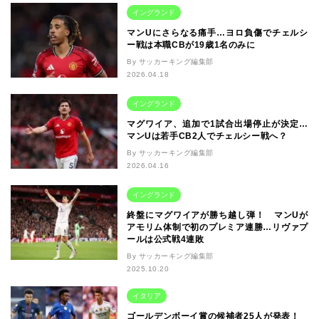
イングランド
マンUにさらなる痛手…ヨロ負傷でチェルシ
ー戦は本職CBが19歳1名のみに
By サッカーキング編集部
2026.04.18
イングランド
マグワイア、追加で1試合出場停止が決定…
マンUは若手CB2人でチェルシー戦へ？
By サッカーキング編集部
2026.04.16
イングランド
終盤にマグワイアが勝ち越し弾！ マンUが
アモリム体制で初のプレミア連勝…リヴァプ
ールは公式戦4連敗
By サッカーキング編集部
2025.10.20
イタリア
ゴールデンボーイ賞の候補者25人が発表！