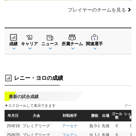
プレイヤーのチームを見る
成績
キャリア
ニュース
所属チーム
関連選手
レニー・ヨロの成績
最新の試合成績
▼スクロールして表示できます
データ
ゴール
シュー
年月日
大会
対戦相手
勝敗
出場
数
数
25/8/18
プレミアリーグ
負 0-1
先発
0
0
アーセナ
25/8/25
プレミアリーグ
分 1-1
先発
0
1
フルアム