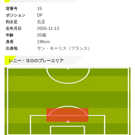
15
背番号
DF
ポジション
右足
利き足
2005-11-13
生年月日
20歳
年齢
190cm
身長
サン・モーリス（フランス）
出身地
レニー・ヨロのプレーエリア
左
CF
右
WG
WG
左
CMF
右
MF
MF
DMF
左
CB
右
SB
SB
GK