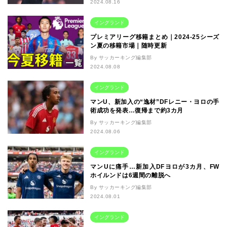
2024.08.16
イングランド
プレミアリーグ移籍まとめ｜2024-25シーズ
ン夏の移籍市場｜随時更新
By サッカーキング編集部
2024.08.08
イングランド
マンU、新加入の“逸材”DFレニー・ヨロの手
術成功を発表…復帰まで約3カ月
By サッカーキング編集部
2024.08.06
イングランド
マンUに痛手…新加入DFヨロが3カ月、FW
ホイルンドは6週間の離脱へ
By サッカーキング編集部
2024.08.01
イングランド