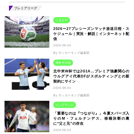
プレミアリーグ
イタリア
2026ー27プレシーズンマッチ放送日程・ス
ケジュール｜実況・解説｜インターネット配
信
2026.08.04
By サッカーキング編集部
海外その他
北中米W杯では2G1A…プレミア強豪関心の
ウルグアイ代表DFがスポルティングとの新
契約にサイン
2026.08.04
By サッカーキング編集部
イングランド
「重要なのは『つながり』」今夏スパーズ入
りのM・フェルナンデス、移籍決断の裏
に“父と兄”の存在
2026.08.03