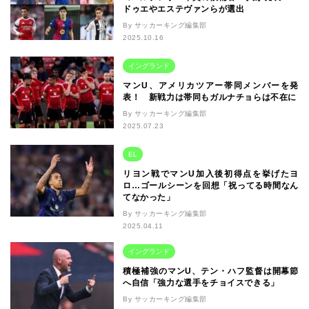
ドゥエやエステヴァンらが選出
By サッカーキング編集部
2025.10.16
イングランド
マンU、アメリカツアー帯同メンバーを発
表！ 新戦力は帯同もガルナチョらは不在に
By サッカーキング編集部
2025.07.23
EL
リヨン戦でマンU加入後初得点を挙げたヨ
ロ…ゴールシーンを回想「祝ってる時間なん
てなかった」
By サッカーキング編集部
2025.04.11
イングランド
積極補強のマンU、テン・ハフ監督は開幕節
へ自信「強力な選手をチョイスできる」
By サッカーキング編集部