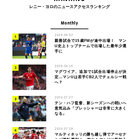
レニー・ヨロのニュースアクセスランキング
Monthly
2026.08.02
親善試合で15歳FWが途中出場！ マン
U史上トップチームで出場した最年少選
手に
2026.04.16
マグワイア、追加で1試合出場停止が決
定…マンUは若手CB2人でチェルシー戦
へ？
2024.07.27
テン・ハフ監督、新シーズンへの戦いへ
意気込み「プレッシャーは非常に大きく
なる」
2024.07.28
マルティネッリの勝ち越し弾でアーセナ