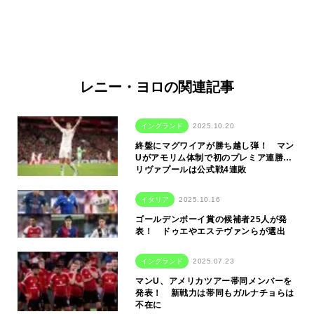
レニー・ヨロの関連記事
イングランド
2025.10.20
終盤にマグワイアが勝ち越し弾！ マン
Uがアモリム体制で初のプレミア連勝…
リヴァプールは公式戦4連敗
イタリア
2025.10.16
ゴールデンボーイ賞の候補者25人が発
表！ ドゥエやエステヴァンらが選出
イングランド
2025.07.23
マンU、アメリカツアー帯同メンバーを
発表！ 新戦力は帯同もガルナチョらは
不在に