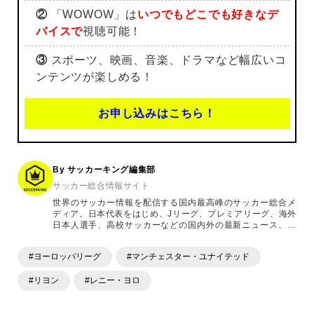
②
「WOWOW」は
いつでもどこでも好きなデ
バイスで
視聴可能！
③
スポーツ、映画、音楽、ドラマなど幅広いコ
ンテンツが楽しめる！
お申し込みはこちら！
By サッカーキング編集部
サッカー総合情報サイト
世界のサッカー情報を配信する国内最高峰のサッカー総合メ
ディア。日本代表をはじめ、Jリーグ、プレミアリーグ、海外
日本人選手、高校サッカーなどの国内外の最新ニュース、コ
ラム、選手インタビュー、試合結果速報、ゲーム、ショッピ
ングといったサッカーにまつわるあらゆる情報を提供してい
#ヨーロッパリーグ
#マンチェスター・ユナイテッド
ます。「X」「Instagram」「YouTube」「TikTok」など、
各種SNSサービスも充実したコンテンツを発信中。
#リヨン
#レニー・ヨロ