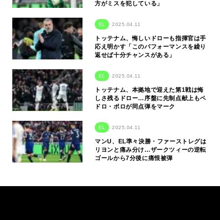
方がミスを犯している」
EL
2025.04.11
トッテナム、悔しいドローも指揮官は手
応え明かす「このパフォーマンスを繰り
返せば十分チャンスがある」
EL
2025.04.11
トッテナム、本拠地で迎えた第1戦は悔
しさ残るドロー…序盤に先制点献上もペ
ドロ・ポロが同点弾をマーク
EL
2025.04.11
マンU、EL準々決勝・ファーストレグは
リヨンと痛み分け…ザークツィーの逆転
ゴールから7分後に痛恨被弾