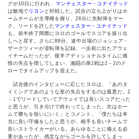
グが10日に行われ、
マンチェスター・ユナイテッド
は敵地で
リヨン
と対戦した。試合の立ち上がりはホ
ームチームが主導権を握り、26分に先制弾をマー
ク。リードを許した
マンチェスター・ユナイテッド
も、前半終了間際にヨロのゴールでスコアを振り出
しへと戻す。さらに88分、途中出場のジョシュア・
ザークツィーが逆転弾を記録。一歩前に出たアウェ
イチームだったが、後半アディショナルタイムに痛
恨の失点を喫してしまい、激闘の第1戦は2－2のド
ローでタイムアップを迎えた。
試合後のインタビューに応じたヨロは、「あのタ
イミングであのような形の失点をするのは最悪だ。2
－1でリードしていてアウェイでは良いスコアだった
と思うが、引き分けで終わってしまった。次はホー
ムで勝ちを狙いにいく」とコメント。「僕たちは本
当に良い守備をしたと思うが、相手も良いチームで
良いストライカーがいる。あらゆることに備える必
要があったが、残念ながらゴールを許してしまっ