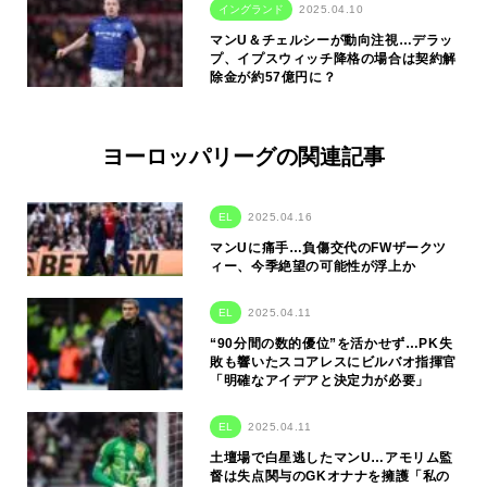
イングランド
2025.04.10
マンU＆チェルシーが動向注視…デラッ
プ、イプスウィッチ降格の場合は契約解
除金が約57億円に？
ヨーロッパリーグの関連記事
EL
2025.04.16
マンUに痛手…負傷交代のFWザークツ
ィー、今季絶望の可能性が浮上か
EL
2025.04.11
“90分間の数的優位”を活かせず…PK失
敗も響いたスコアレスにビルバオ指揮官
「明確なアイデアと決定力が必要」
EL
2025.04.11
土壇場で白星逃したマンU…アモリム監
督は失点関与のGKオナナを擁護「私の