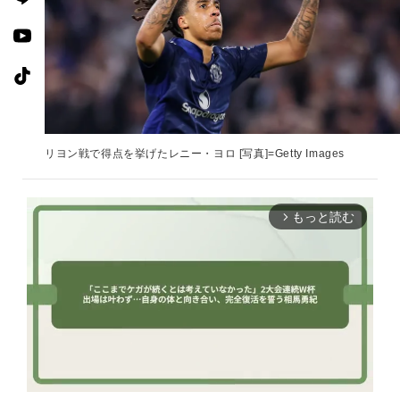
リヨン戦で得点を挙げたレニー・ヨロ [写真]=Getty Images
もっと読む
arrow_forward_ios