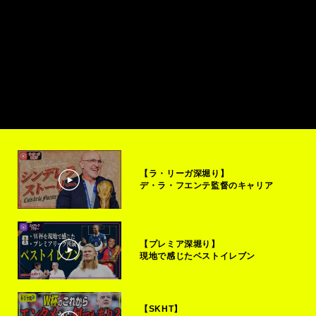
【ラ・リーガ深堀り】
デ・ラ・フエンテ監督のキャリア
【プレミア深堀り】
現地で感じたベストイレブン
【SKHT】