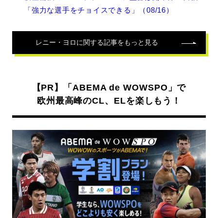
ロ
「強力な選手をチョイスできる」（08/16）
の
関
連
記
レニー・ヨロ
に関する記事をもっと見る
事
【PR】「ABEMA de WOWSPO」で
欧州最高峰のCL、ELを楽しもう！