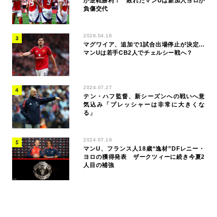
が逆転勝利！ 敗れたマンUは新加入ヨロが
負傷交代
2026.04.16
マグワイア、追加で1試合出場停止が決定…
マンUは若手CB2人でチェルシー戦へ？
2024.07.27
テン・ハフ監督、新シーズンへの戦いへ意
気込み「プレッシャーは非常に大きくな
る」
2024.07.19
マンU、フランス人18歳“逸材”DFレニー・
ヨロの獲得発表 ザークツィーに続き今夏2
人目の補強