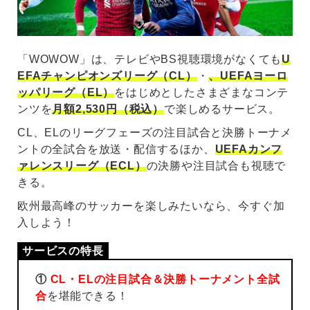
「WOWOW」は、テレビやBS視聴環境がなくても
U
EFAチャンピオンズリーグ（CL）
・
、UEFAヨーロ
ッパリーグ（EL）
をはじめとしたさまざまなコンテ
ンツを
月額2,530円（税込）
で楽しめるサービス。
CL、ELのリーグフェーズの注目試合と決勝トーナメ
ントの全試合を放送・配信するほか、
UEFAカンフ
ァレンスリーグ（ECL）
の決勝や注目試合も視聴で
きる。
欧州最高峰のサッカーを楽しみたいなら、今すぐ加
入しよう！
①
CL・ELの注目試合＆決勝トーナメント全試
合
を堪能できる！