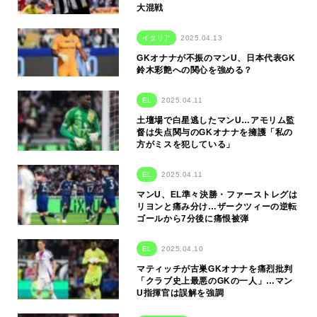
大混戦
イタリア
2025.04.13
GKオナナが不振のマンU、日本代表GK
鈴木彩艶への関心を強める？
EL
2025.04.11
土壇場で白星逃したマンU…アモリム監
督は失点関与のGKオナナを擁護「私の
方がミスを犯している」
EL
2025.04.11
マンU、EL準々決勝・ファーストレグは
リヨンと痛み分け…ザークツィーの逆転
ゴールから7分後に痛恨被弾
EL
2025.04.10
マティッチが古巣GKオナナを痛烈批判
「クラブ史上最悪のGKの一人」…マン
U指揮官は誤解を強調