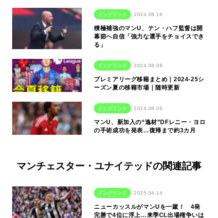
イングランド
2024.08.16
積極補強のマンU、テン・ハフ監督は開
幕節へ自信「強力な選手をチョイスでき
る」
イングランド
2024.08.08
プレミアリーグ移籍まとめ｜2024-25シ
ーズン夏の移籍市場｜随時更新
イングランド
2024.08.06
マンU、新加入の“逸材”DFレニー・ヨロ
の手術成功を発表…復帰まで約3カ月
マンチェスター・ユナイテッドの関連記事
イングランド
2025.04.14
ニューカッスルがマンUを一蹴！ 4発
完勝で4位に浮上…来季CL出場権争いは