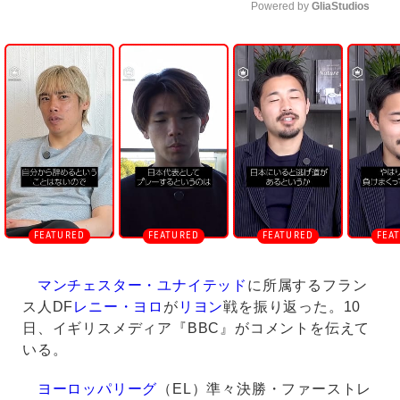
Powered by 
GliaStudios
U
n
m
u
t
e
マンチェスター・ユナイテッド
に所属するフラン
ス人DF
レニー・ヨロ
が
リヨン
戦を振り返った。10
日、イギリスメディア『BBC』がコメントを伝えて
いる。
ヨーロッパリーグ
（EL）準々決勝・ファーストレ