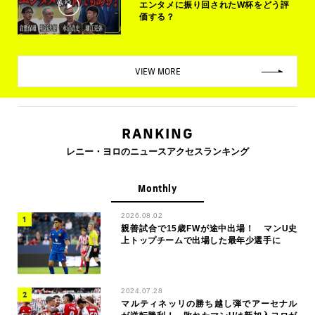
エンタメに振り回されたW杯をどう評
価する？
VIEW MORE
RANKING
レニー・ヨロのニュースアクセスランキング
Monthly
2026.08.02
親善試合で15歳FWが途中出場！ マンU史
上トップチームで出場した最年少選手に
2024.07.28
マルティネッリの勝ち越し弾でアーセナル