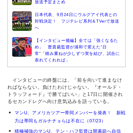
放送予定まとめ
日本代表、9月24日にウルグアイ代表との
対戦決定！ フジテレビ系列＆TVerで放送
へ
【インタビュー後編】全ては「強くなるた
め」 曺貴裁監督が浦和で変えた“日
常”「積み重ねが少しずつ実を結び、試合に
表れてくれれば」
インタビューの終盤には、「前を向いて進まなけ
ればならない。負けたわけじゃない。『オールド・
トラッフォード』で勝てばいい」と17日に開催され
るセカンドレグへ向け意気込みを語っている。
レ
マンU、アメリカツアー帯同メンバーを発表！ 新戦
ニ
力は帯同もガルナチョらは不在に（07/23）
ー・
ヨ
積極補強のマンU、テン・ハフ監督は開幕節へ自信