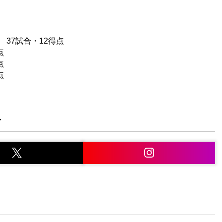
 37試合・12得点
点
点
点
ト