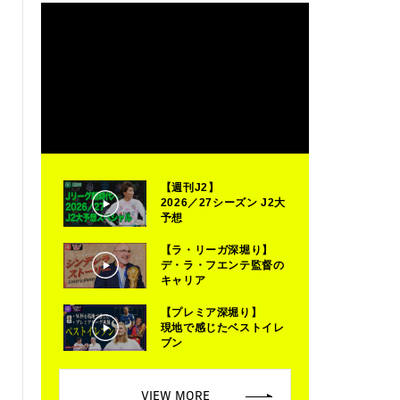
【週刊J2】
2026／27シーズン J2大
予想
【ラ・リーガ深堀り】
デ・ラ・フエンテ監督の
キャリア
【プレミア深堀り】
現地で感じたベストイレ
ブン
VIEW MORE