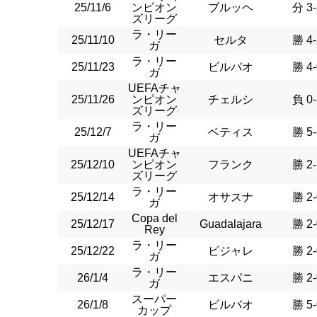
25/11/6
ンピオン
ブルッヘ
分 3-
ズリーグ
ラ・リー
25/11/10
セルタ
勝 4-
ガ
ラ・リー
25/11/23
ビルバオ
勝 4-
ガ
UEFAチャ
25/11/26
ンピオン
チェルシ
負 0-
ズリーグ
ラ・リー
25/12/7
ベティス
勝 5-
ガ
UEFAチャ
25/12/10
ンピオン
フランク
勝 2-
ズリーグ
ラ・リー
25/12/14
オサスナ
勝 2-
ガ
Copa del
25/12/17
Guadalajara
勝 2-
Rey
ラ・リー
25/12/22
ビジャレ
勝 2-
ガ
ラ・リー
26/1/4
エスパニ
勝 2-
ガ
スーパー
26/1/8
ビルバオ
勝 5-
カップ