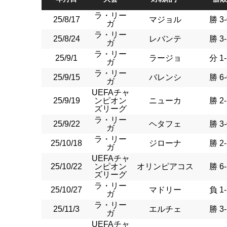
ラ・リー
25/8/17
マジョル
勝 3-
ガ
ラ・リー
25/8/24
レバンテ
勝 3-
ガ
ラ・リー
25/9/1
ラージョ
分 1-
ガ
ラ・リー
25/9/15
バレンシ
勝 6-
ガ
UEFAチャ
25/9/19
ンピオン
ニューカ
勝 2-
ズリーグ
ラ・リー
25/9/22
ヘタフェ
勝 3-
ガ
ラ・リー
25/10/18
ジローナ
勝 2-
ガ
UEFAチャ
25/10/22
ンピオン
オリンピアコス
勝 6-
ズリーグ
ラ・リー
25/10/27
マドリー
負 1-
ガ
ラ・リー
25/11/3
エルチェ
勝 3-
ガ
UEFAチャ