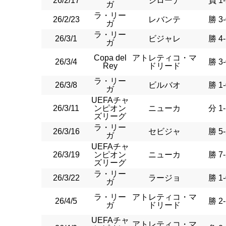
26/2/17
ジローナ
負 1-
ガ
ラ・リー
26/2/23
レバンテ
勝 3-
ガ
ラ・リー
26/3/1
ビジャレ
勝 4-
ガ
Copa del
アトレティコ・マ
26/3/4
勝 3-
Rey
ドリード
ラ・リー
26/3/8
ビルバオ
勝 1-
ガ
UEFAチャ
26/3/11
ンピオン
ニューカ
分 1-
ズリーグ
ラ・リー
26/3/16
セビジャ
勝 5-
ガ
UEFAチャ
26/3/19
ンピオン
ニューカ
勝 7-
ズリーグ
ラ・リー
26/3/22
ラージョ
勝 1-
ガ
ラ・リー
アトレティコ・マ
26/4/5
勝 2-
ガ
ドリード
UEFAチャ
アトレティコ・マ