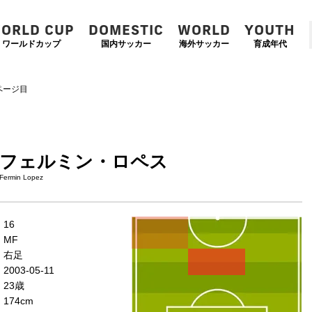
ORLD CUP
DOMESTIC
WORLD
YOUTH
ワールドカップ
国内サッカー
海外サッカー
育成年代
ページ目
フェルミン・ロペス
Fermin Lopez
左
CF
右
16
WG
WG
MF
左
CMF
右
右足
MF
MF
2003-05-11
DMF
23歳
174cm
左
CB
右