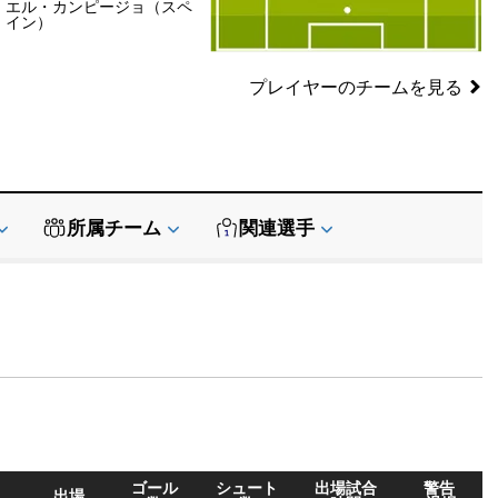
エル・カンピージョ（スペ
SB
SB
イン）
GK
プレイヤーのチームを見る
所属チーム
関連選手
データ提供:
API-Football
ゴール
シュート
出場試合
警告
出場