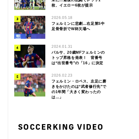
枚、イエロー6枚が提示
2026.05.18
フェルミンに悲劇…右足第5中
足骨骨折でW杯欠場へ
2024.01.31
バルサ、20歳MFフェルミンの
トップ昇格を発表！ 背番号
は“出世番号”の「16」に決定
2026.02.23
フェルミン・ロペス、左足に磨
きをかけたのは“武者修行先”で
の1年間「大きく変わったの
は…」
SOCCERKING VIDEO