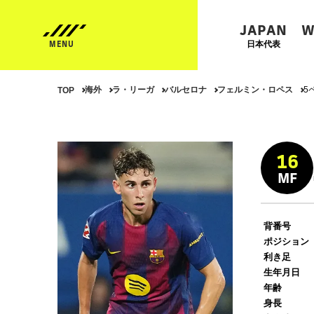
JAPAN
W
日本代表
海外
ラ・リーガ
バルセロナ
フェルミン・ロペス
5
TOP
16
MF
背番号
ポジション
利き足
生年月日
年齢
身長