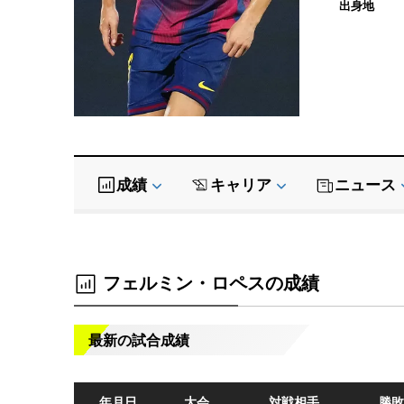
出身地
成績
キャリア
ニュース
フェルミン・ロペスの成績
最新の試合成績
年月日
大会
対戦相手
勝敗