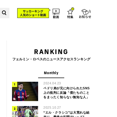
RANKING
フェルミン・ロペスのニュースアクセスランキング
Monthly
2024.04.23
ペドリ弟が兄に向けられたSNS
上の批判に反論「僕たちのこと
をまったく知らない無知な人」
2025.10.27
“エル・クラシコ”は大荒れな結
末に…最後の乱闘でレッド1