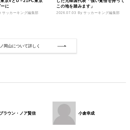
1東京VとU－21FC東京
した元韓国代表「強い覚悟を持って
ビーに
この地を踏みます」
y サッカーキング編集部
2026.07.03
By サッカーキング編集部
ノ岡山について詳しく
ブラウン・ノア賢信
小倉幸成