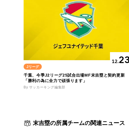
2
12.
Jリーグ
千葉、今季J2リーグ25試合出場MF末吉塁と契約更新
「勝利の為に全力で頑張ります」
By サッカーキング編集部
末吉塁の所属チームの関連ニュース