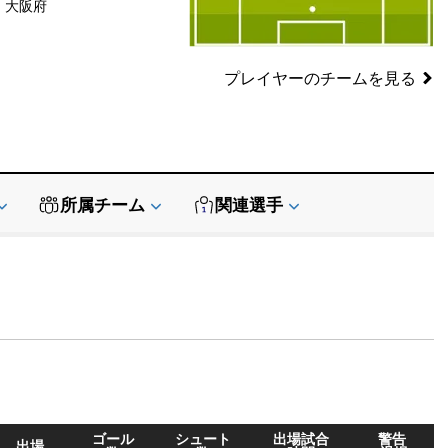
大阪府
SB
SB
GK
プレイヤーのチームを見る
所属チーム
関連選手
データ提供:
API-Football
ゴール
シュート
出場試合
警告
出場