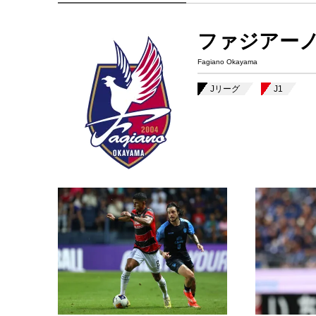
ファジアー
Fagiano Okayama
Jリーグ
J1