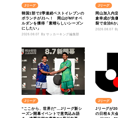
Jリーグ
Jリーグ
韓国1部で2季連続ベストイレブンの
岡山加入内定
ボランチがJ1へ！ 岡山がMFオベ
倉幸成が負
ルダンを獲得「素晴らしいシーズン
裂で全治6か
にしたい」
2026.08.07
B
2026.08.07
By サッカーキング編集部
Jリーグ
Jリーグ
“ここから、世界だ”…Jリーグ新シ
Jリーグが20
ーズン開幕イベントで意気込み語
の日程＆大