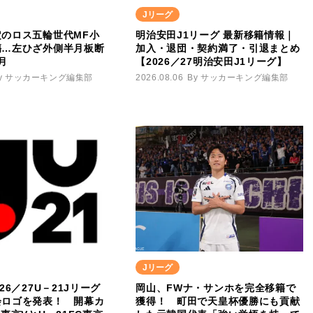
Jリーグ
のロス五輪世代MF小
明治安田J1リーグ 最新移籍情報｜
傷…左ひざ外側半月板断
加入・退団・契約満了・引退まとめ
月
【2026／27明治安田J1リーグ】
y サッカーキング編集部
2026.08.06
By サッカーキング編集部
Jリーグ
26／27U－21Jリーグ
岡山、FWナ・サンホを完全移籍で
会ロゴを発表！ 開幕カ
獲得！ 町田で天皇杯優勝にも貢献