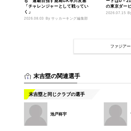
る 連覇目指す鹿島GK早川友基
ードはU－2
「チャレンジャーとして戦ってい
の東京ダー
く」
2026.07.15
B
2026.08.03
By サッカーキング編集部
ファジアー
末吉塁の関連選手
末吉塁と同じクラブの選手
池戸柊宇