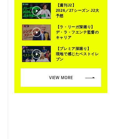
【週刊J2】
2026／27シーズン J2大
予想
【ラ・リーガ深堀り】
デ・ラ・フエンテ監督の
キャリア
【プレミア深堀り】
現地で感じたベストイレ
ブン
VIEW MORE