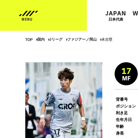
JAPAN
W
日本代表
国内
Jリーグ
ファジアーノ岡山
末吉塁
TOP
17
MF
背番号
ポジション
利き足
生年月日
年齢
身長