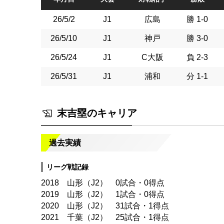
26/5/2
J1
広島
勝 1-0
26/5/10
J1
神戸
勝 3-0
26/5/24
J1
C大阪
負 2-3
26/5/31
J1
浦和
分 1-1
末吉塁のキャリア
過去実績
リーグ戦記録
2018 山形（J2） 0試合・0得点
2019 山形（J2） 1試合・0得点
2020 山形（J2） 31試合・1得点
2021 千葉（J2） 25試合・1得点