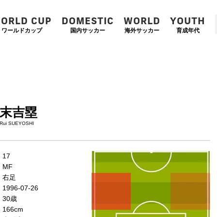
ORLD CUP
DOMESTIC
WORLD
YOUTH
ワールドカップ
国内サッカー
海外サッカー
育成年代
末吉塁
Rui SUEYOSHI
左
CF
右
17
WG
WG
MF
左
CMF
右
右足
MF
MF
1996-07-26
DMF
30歳
166cm
左
CB
右