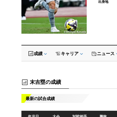
出身地
成績
キャリア
ニュース
末吉塁の成績
最新の試合成績
年月日
大会
対戦相手
勝敗