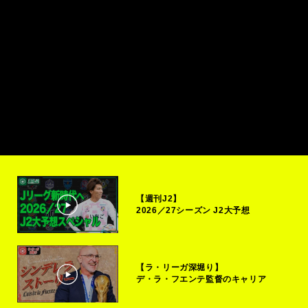
【週刊J2】
2026／27シーズン J2大予想
【ラ・リーガ深堀り】
デ・ラ・フエンテ監督のキャリア