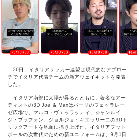
u
t
e
30日、イタリアサッカー連盟は現代的なアプロー
チでイタリア代表チームの新アウェイキットを発表
した。
イタリア南部に太陽が昇るとともに、著名なアー
ティストの3D Joe ＆ Maxはバーリのフェッラレー
ゼ広場で、マルコ・ヴェッラッティ、ジャンルイ
ジ・ブッフォン、ジョルジョ・キエッリーニの3Dト
リックアートを地面に描き上げた。イタリアフット
ボールの次世代のための新ユニフォームは、9月1日