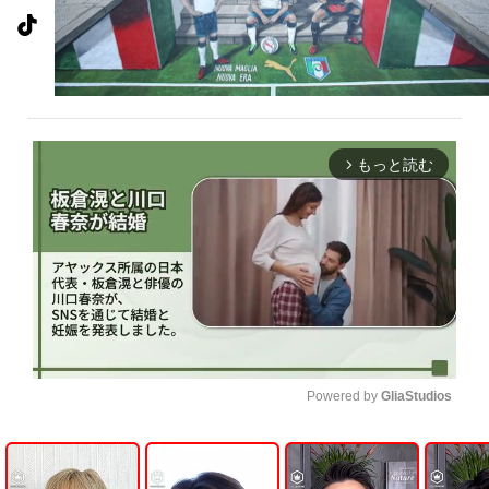
もっと読む
arrow_forward_ios
Powered by 
GliaStudios
U
n
m