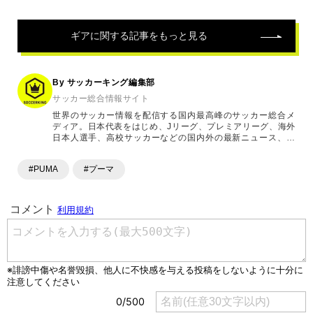
ギア
に関する記事をもっと見る
By サッカーキング編集部
サッカー総合情報サイト
世界のサッカー情報を配信する国内最高峰のサッカー総合メ
ディア。日本代表をはじめ、Jリーグ、プレミアリーグ、海外
日本人選手、高校サッカーなどの国内外の最新ニュース、コ
ラム、選手インタビュー、試合結果速報、ゲーム、ショッピ
ングといったサッカーにまつわるあらゆる情報を提供してい
#PUMA
#プーマ
ます。「X」「Instagram」「YouTube」「TikTok」など、
各種SNSサービスも充実したコンテンツを発信中。