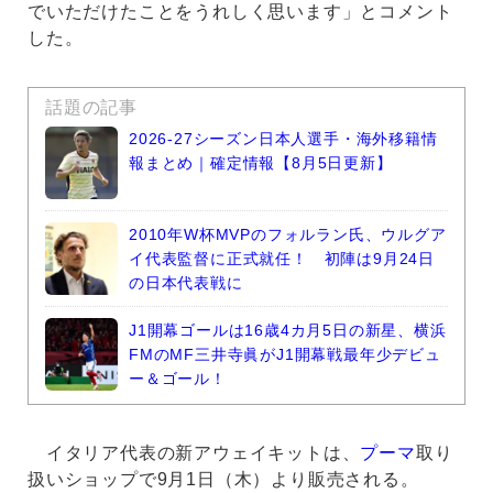
でいただけたことをうれしく思います」とコメント
した。
話題の記事
2026-27シーズン日本人選手・海外移籍情
報まとめ｜確定情報【8月5日更新】
2010年W杯MVPのフォルラン氏、ウルグア
イ代表監督に正式就任！ 初陣は9月24日
の日本代表戦に
J1開幕ゴールは16歳4カ月5日の新星、横浜
FMのMF三井寺眞がJ1開幕戦最年少デビュ
ー＆ゴール！
イタリア代表の新アウェイキットは、
プーマ
取り
扱いショップで9月1日（木）より販売される。