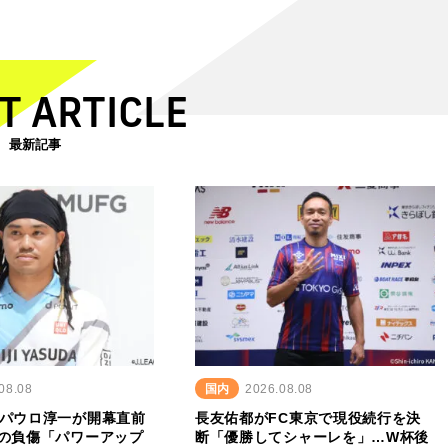
T ARTICLE
最新記事
08.08
国内
2026.08.08
中パウロ淳一が開幕直前
長友佑都がFC東京で現役続行を決
月の負傷「パワーアップ
断「優勝してシャーレを」…W杯後