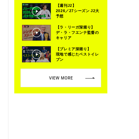
【週刊J2】
2026／27シーズン J2大
予想
【ラ・リーガ深堀り】
デ・ラ・フエンテ監督の
キャリア
【プレミア深堀り】
現地で感じたベストイレ
ブン
VIEW MORE