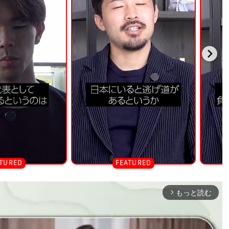
もっと読む
arrow_forward_ios