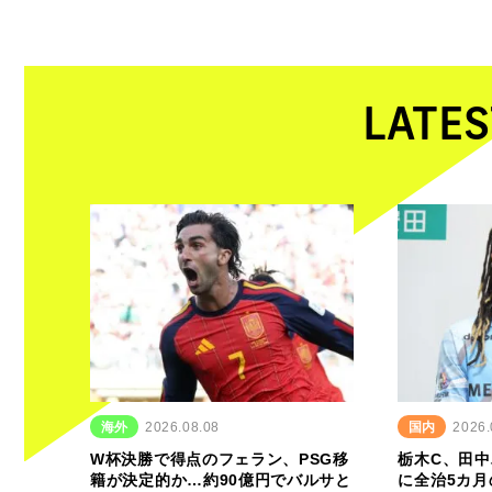
LATES
海外
2026.08.08
国内
2026.
W杯決勝で得点のフェラン、PSG移
栃木C、田
籍が決定的か…約90億円でバルサと
に全治5カ