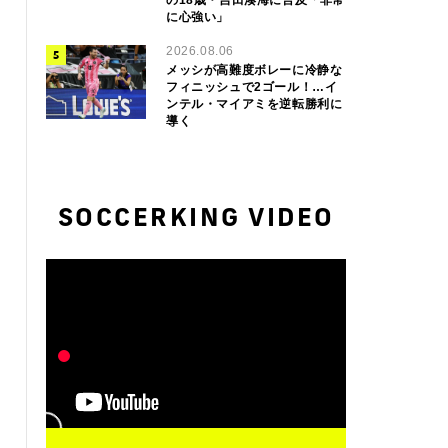
の18歳・吉田湊海に言及「非常
に心強い」
2026.08.06
メッシが高難度ボレーに冷静な
フィニッシュで2ゴール！…イ
ンテル・マイアミを逆転勝利に
導く
SOCCERKING VIDEO