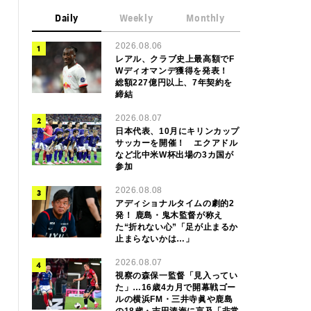
Daily
Weekly
Monthly
2026.08.06
レアル、クラブ史上最高額でF
Wディオマンデ獲得を発表！
総額227億円以上、7年契約を
締結
2026.08.07
日本代表、10月にキリンカップ
サッカーを開催！ エクアドル
など北中米W杯出場の3カ国が
参加
2026.08.08
アディショナルタイムの劇的2
発！ 鹿島・鬼木監督が称え
た“折れない心”「足が止まるか
止まらないかは…」
2026.08.07
視察の森保一監督「見入ってい
た」…16歳4カ月で開幕戦ゴー
ルの横浜FM・三井寺眞や鹿島