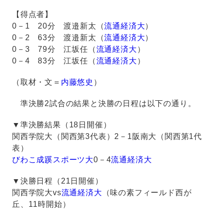
【得点者】
0－1 20分 渡邉新太（
流通経済大
）
0－2 63分 渡邉新太（
流通経済大
）
0－3 79分 江坂任（
流通経済大
）
0－4 83分 江坂任（
流通経済大
）
（取材・文＝
内藤悠史
）
準決勝2試合の結果と決勝の日程は以下の通り。
▼準決勝結果（18日開催）
関西学院大（関西第3代表）2－1阪南大（関西第1代
表）
びわこ成蹊スポーツ大
0－4
流通経済大
▼決勝日程（21日開催）
関西学院大vs
流通経済大
（味の素フィールド西が
丘、11時開始）