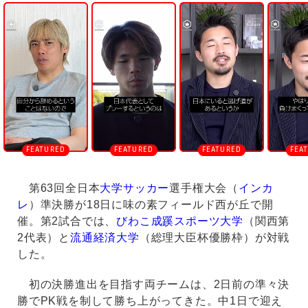
n
m
u
t
e
第63回全日本
大学サッカー
選手権大会（
インカ
レ
）準決勝が18日に味の素フィールド西が丘で開
催。第2試合では、
びわこ成蹊スポーツ大学
（関西第
2代表）と
流通経済大学
（総理大臣杯優勝枠）が対戦
した。
初の決勝進出を目指す両チームは、2日前の準々決
勝でPK戦を制して勝ち上がってきた。中1日で迎え