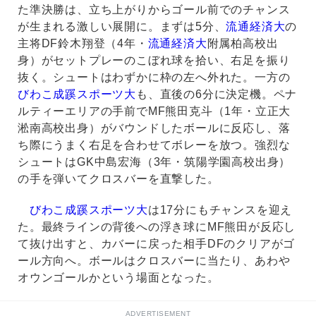
た準決勝は、立ち上がりからゴール前でのチャンス
が生まれる激しい展開に。まずは5分、
流通経済大
の
主将DF鈴木翔登（4年・
流通経済大
附属柏高校出
身）がセットプレーのこぼれ球を拾い、右足を振り
抜く。シュートはわずかに枠の左へ外れた。一方の
びわこ成蹊スポーツ大
も、直後の6分に決定機。ペナ
ルティーエリアの手前でMF熊田克斗（1年・立正大
淞南高校出身）がバウンドしたボールに反応し、落
ち際にうまく右足を合わせてボレーを放つ。強烈な
シュートはGK中島宏海（3年・筑陽学園高校出身）
の手を弾いてクロスバーを直撃した。
びわこ成蹊スポーツ大
は17分にもチャンスを迎え
た。最終ラインの背後への浮き球にMF熊田が反応し
て抜け出すと、カバーに戻った相手DFのクリアがゴ
ール方向へ。ボールはクロスバーに当たり、あわや
オウンゴールかという場面となった。
ADVERTISEMENT