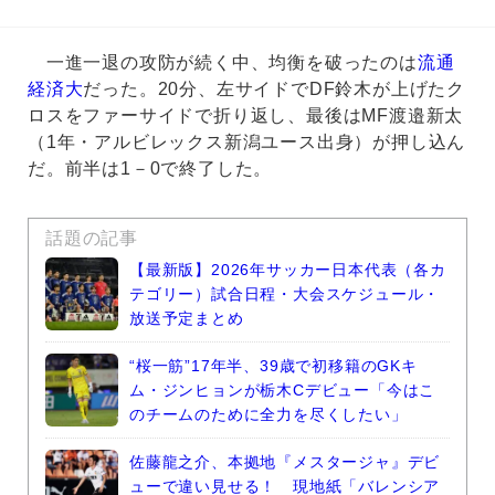
一進一退の攻防が続く中、均衡を破ったのは
流通
経済大
だった。20分、左サイドでDF鈴木が上げたク
ロスをファーサイドで折り返し、最後はMF渡邉新太
（1年・アルビレックス新潟ユース出身）が押し込ん
だ。前半は1－0で終了した。
話題の記事
【最新版】2026年サッカー日本代表（各カ
テゴリー）試合日程・大会スケジュール・
放送予定まとめ
“桜一筋”17年半、39歳で初移籍のGKキ
ム・ジンヒョンが栃木Cデビュー「今はこ
のチームのために全力を尽くしたい」
佐藤龍之介、本拠地『メスタージャ』デビ
ューで違い見せる！ 現地紙「バレンシア