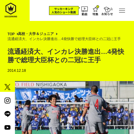
高校・大学＆ジュニア
TOP
流通経済大、インカレ決勝進出…4発快勝で総理大臣杯との二冠に王手
流通経済大、インカレ決勝進出…4発快
勝で総理大臣杯との二冠に王手
2014.12.18