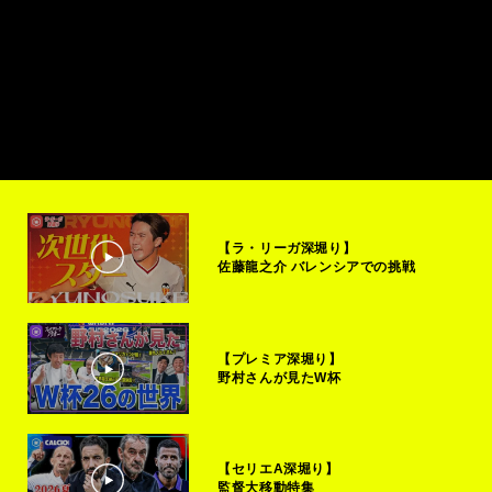
【ラ・リーガ深堀り】
佐藤龍之介 バレンシアでの挑戦
【プレミア深堀り】
野村さんが見たW杯
【セリエA深堀り】
監督大移動特集