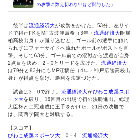
の攻撃に数え切れないほど関与した」
後半は
流通経済大
が攻勢をかけた。53分、左サイ
ドで得たFKをMF古波津辰希（3年・
流通経済大
附属
柏高校出身）が蹴り込むと、ゴール前の選手に触れ
られずにファーサイドへ流れたボールがポストを直
撃。そして63分、ゴール前での混戦から渡邉が自身
2点目を決め、2－0とリードを広げた。
流通経済大
は79分と83分にもMF江坂任（4年・神戸広陵高校出
身）が得点を挙げ、勝利を決定づけた。
試合は3－0で終了。
流通経済大
が
びわこ成蹊スポ
ーツ大
を破り、16回目の出場で初の決勝進出。総理
大臣杯と二冠達成に王手をかけた。21日の決勝で
は、関西学院大と対戦する。
【スコア】
びわこ成蹊スポーツ大
0－4
流通経済大