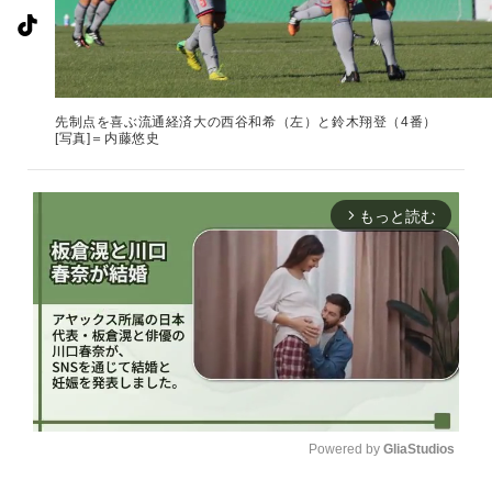
先制点を喜ぶ流通経済大の西谷和希（左）と鈴木翔登（4番）
[写真]＝内藤悠史
もっと読む
arrow_forward_ios
Powered by 
GliaStudios
U