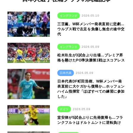
イングランド
2026.05.10
三笘薫、W杯メンバー発表直前に悲劇…
ウルブス戦で左足を負傷し無念の途中交
代
イングランド
2026.05.09
松木玖生が3試合ぶり出場…プレミア昇
格を懸けたPO準決勝第1戦はスコアレス
日本代表
2026.05.09
日本代表DF町田浩樹、W杯メンバー発
表直前に大ケガから復帰か…ホッフェン
ハイム指揮官「ほぼすべての練習に参加
した」
ドイツ
2026.05.09
堂安律が5試合ぶりに先発復帰も…フラ
ンクフルトはドルトムントに逆転負け