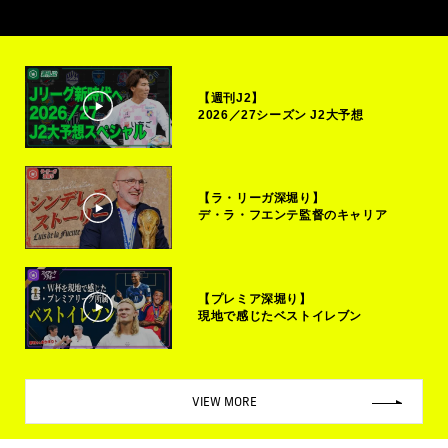
【週刊J2】
2026／27シーズン J2大予想
【ラ・リーガ深堀り】
デ・ラ・フエンテ監督のキャリア
【プレミア深堀り】
現地で感じたベストイレブン
VIEW MORE