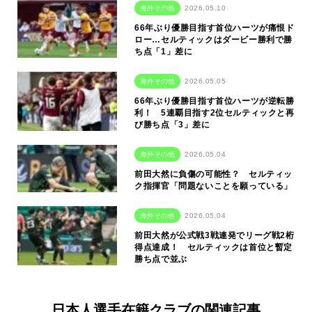
海外その他
2026.05.10
66年ぶり優勝目指す首位ハーツが痛恨ド
ロー…セルティックはダービー勝利で勝
ち点「1」差に
海外その他
2026.05.05
66年ぶり優勝目指す首位ハーツが逆転勝
利！ 5連覇目指す2位セルティックと再
び勝ち点「3」差に
海外その他
2026.05.04
前田大然に負傷の可能性？ セルティッ
ク指揮官「問題ないことを願っている」
海外その他
2026.05.04
前田大然が公式戦3戦連発でリーグ戦2桁
得点達成！ セルティックは首位と暫定
勝ち点で並ぶ
日本人選手在籍クラブの関連記事