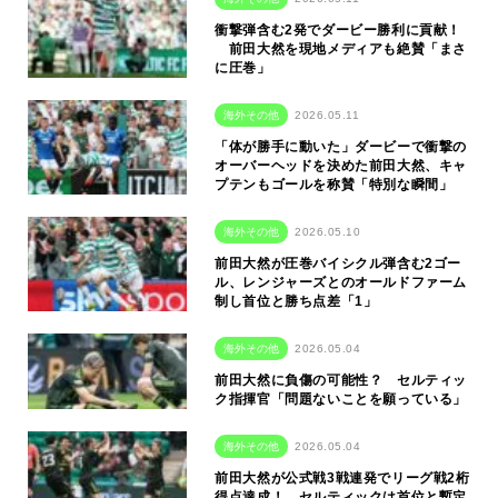
衝撃弾含む2発でダービー勝利に貢献！
前田大然を現地メディアも絶賛「まさ
に圧巻」
海外その他
2026.05.11
「体が勝手に動いた」ダービーで衝撃の
オーバーヘッドを決めた前田大然、キャ
プテンもゴールを称賛「特別な瞬間」
海外その他
2026.05.10
前田大然が圧巻バイシクル弾含む2ゴー
ル、レンジャーズとのオールドファーム
制し首位と勝ち点差「1」
海外その他
2026.05.04
前田大然に負傷の可能性？ セルティッ
ク指揮官「問題ないことを願っている」
海外その他
2026.05.04
前田大然が公式戦3戦連発でリーグ戦2桁
得点達成！ セルティックは首位と暫定