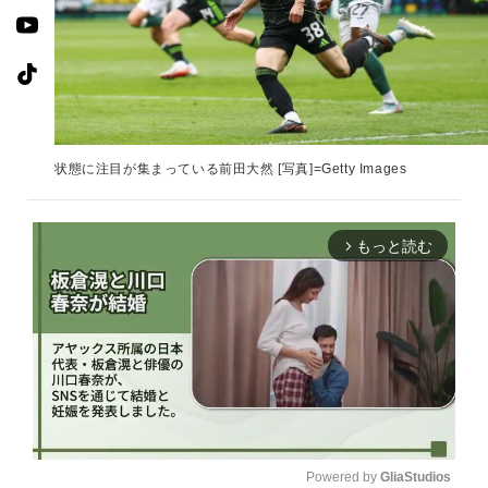
状態に注目が集まっている前田大然 [写真]=Getty Images
もっと読む
arrow_forward_ios
Powered by 
GliaStudios