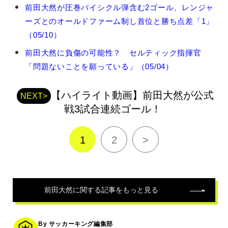
前
前田大然が圧巻バイシクル弾含む2ゴール、レンジャ
田
ーズとのオールドファーム制し首位と勝ち点差「1」
大
然
（05/10）
の
前田大然に負傷の可能性？ セルティック指揮官
関
連
「問題ないことを願っている」（05/04）
記
事
【ハイライト動画】前田大然が公式
NEXT>
戦3試合連続ゴール！
1
2
>
前田大然
に関する記事をもっと見る
By サッカーキング編集部