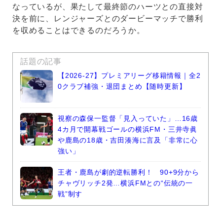
なっているが、果たして最終節のハーツとの直接対
決を前に、レンジャーズとのダービーマッチで勝利
を収めることはできるのだろうか。
話題の記事
【2026-27】プレミアリーグ移籍情報｜全2
0クラブ補強・退団まとめ【随時更新】
視察の森保一監督「見入っていた」…16歳
4カ月で開幕戦ゴールの横浜FM・三井寺眞
や鹿島の18歳・吉田湊海に言及「非常に心
強い」
王者・鹿島が劇的逆転勝利！ 90+9分から
チャヴリッチ2発…横浜FMとの“伝統の一
戦”制す