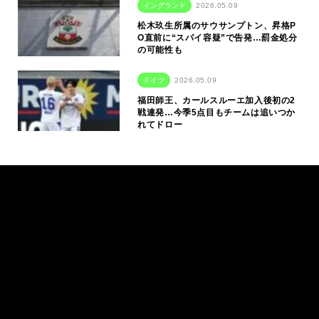
イングランド
2026.05.09
松木玖生所属のサウサンプトン、昇格P
O直前に“スパイ容疑”で告発…罰金処分
の可能性も
ドイツ
2026.05.09
福田師王、カールスルーエ加入後初の2
戦連発…今季5点目もチームは追いつか
れてドロー