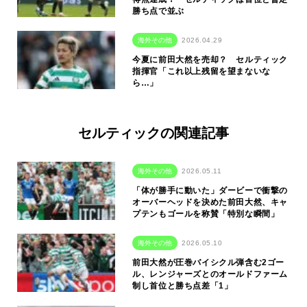
勝ち点で並ぶ
海外その他
2026.04.29
今夏に前田大然を売却？ セルティック
指揮官「これ以上残留を望まないな
ら…」
セルティックの関連記事
海外その他
2026.05.11
「体が勝手に動いた」ダービーで衝撃の
オーバーヘッドを決めた前田大然、キャ
プテンもゴールを称賛「特別な瞬間」
海外その他
2026.05.10
前田大然が圧巻バイシクル弾含む2ゴー
ル、レンジャーズとのオールドファーム
制し首位と勝ち点差「1」