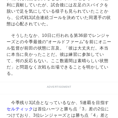
利に貢献していたが、試合後には左足のスパイクを
脱いで足を気にしている様子も見られていたことか
ら、公式戦3試合連続ゴールを決めていた同選手の状
態は心配されていた。
そうしたなか、10日に行われる第36節でレンジャ
ーズとの今季最後の“オールドファーム”を前にオニー
ル監督が前田の状態に言及。「彼は大丈夫だ。本当
に本当に良かったことだ。彼は練習に参加してい
て、何の反応もない。ここ数週間は素晴らしい状態
だ」と問題なく次戦も出場できることを明かしてい
る。
ADVERTISEMENT
今季残り3試合となっているなか、5連覇を目指す
セルティック
は首位ハーツと勝ち点「3」差の2位に
つけており、3位レンジャーズとは勝ち点「4」差と