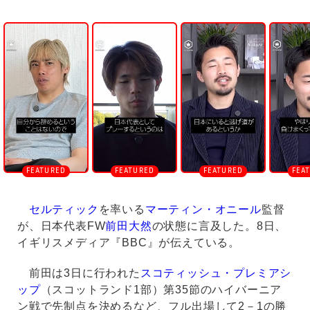
U
n
m
u
t
e
セルティック
を率いる
マーティン・オニール
監督
が、日本代表FW
前田大然
の状態に言及した。8日、
イギリスメディア『BBC』が伝えている。
前田は3日に行われた
スコティッシュ・プレミアシ
ップ
（スコットランド1部）第35節のハイバーニア
ン戦で先制点を決めるなど、フル出場して2－1の勝