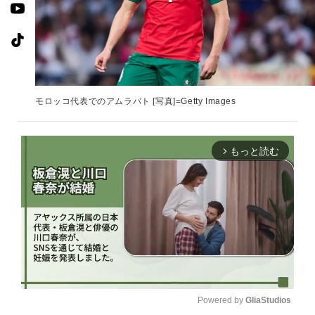
モロッコ代表でのアムラバト [写真]=Getty Images
もっと読む
arrow_forward_ios
Powered by 
GliaStudios