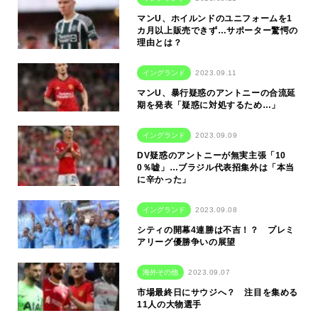
マンU、ホイルンドのユニフォームを1
カ月以上販売できず…サポーター驚愕の
理由とは？
イングランド
2023.09.11
マンU、暴行疑惑のアントニーの合流延
期を発表「疑惑に対処するため…」
イングランド
2023.09.09
DV疑惑のアントニーが無実主張「10
0％嘘」…ブラジル代表招集外は「本当
に辛かった」
イングランド
2023.09.08
シティの開幕4連勝は不吉！？ プレミ
アリーグ優勝争いの展望
海外その他
2023.09.07
市場最終日にサウジへ？ 注目を集める
11人の大物選手