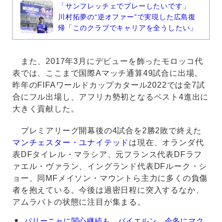
「サンフレッチェでプレーしたいです」
川村拓夢の“逆オファー”で実現した広島復
帰「このクラブでキャリアを全うしたい」
また、2017年3月にデビューを飾ったモロッコ代
表では、ここまで国際Aマッチ通算49試合に出場。
昨年のFIFAワールドカップカタール2022では全7試
合にフル出場し、アフリカ勢初となるベスト4進出に
大きく貢献した。
プレミアリーグ開幕後の4試合を2勝2敗で終えた
マンチェスター・ユナイテッド
は現在、オランダ代
表DFタイレル・マラシア、元フランス代表DFラフ
ァエル・ヴァラン、イングランド代表DFルーク・シ
ョー、同MFメイソン・マウントら主力に多くの負傷
者を抱えている。今後は過密日程に突入するなか、
アムラバトの状態に注目が集まる。
ソ
パリーニャに関心継続も…バイエルン、今冬にマク