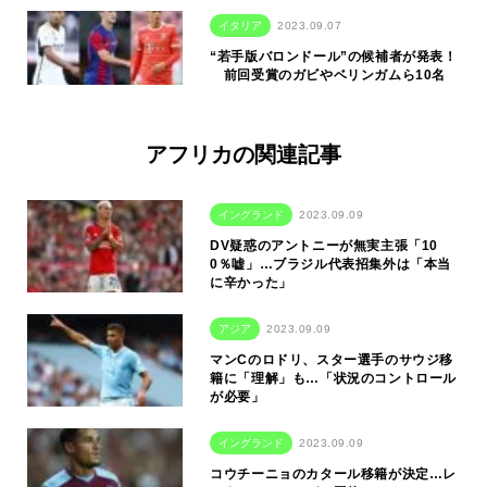
イタリア
2023.09.07
“若手版バロンドール”の候補者が発表！
前回受賞のガビやベリンガムら10名
アフリカの関連記事
イングランド
2023.09.09
DV疑惑のアントニーが無実主張「10
0％嘘」…ブラジル代表招集外は「本当
に辛かった」
アジア
2023.09.09
マンCのロドリ、スター選手のサウジ移
籍に「理解」も…「状況のコントロール
が必要」
イングランド
2023.09.09
コウチーニョのカタール移籍が決定…レ