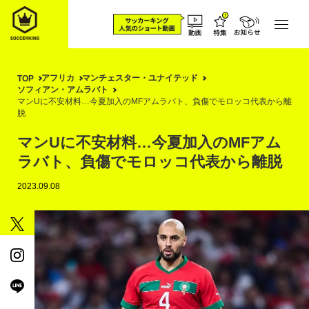
アフリカ
マンチェスター・ユナイテッド
TOP
ソフィアン・アムラバト
マンUに不安材料…今夏加入のMFアムラバト、負傷でモロッコ代表から離
脱
マンUに不安材料…今夏加入のMFアム
ラバト、負傷でモロッコ代表から離脱
2023.09.08