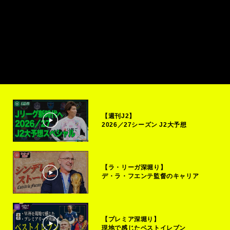
【週刊J2】
2026／27シーズン J2大予想
【ラ・リーガ深堀り】
デ・ラ・フエンテ監督のキャリア
【プレミア深堀り】
現地で感じたベストイレブン