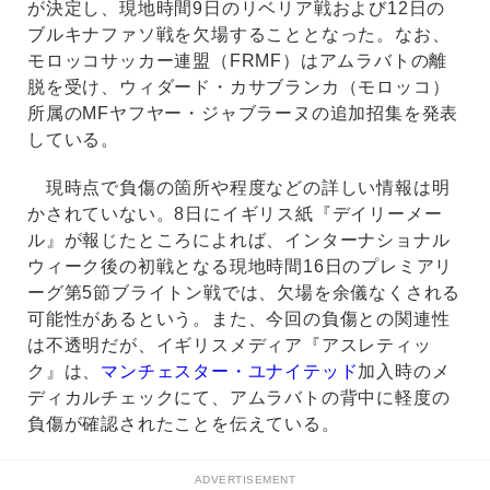
が決定し、現地時間9日のリベリア戦および12日の
ブルキナファソ戦を欠場することとなった。なお、
モロッコサッカー連盟（FRMF）はアムラバトの離
脱を受け、ウィダード・カサブランカ（モロッコ）
所属のMFヤフヤー・ジャブラーヌの追加招集を発表
している。
現時点で負傷の箇所や程度などの詳しい情報は明
かされていない。8日にイギリス紙『デイリーメー
ル』が報じたところによれば、インターナショナル
ウィーク後の初戦となる現地時間16日のプレミアリ
ーグ第5節ブライトン戦では、欠場を余儀なくされる
可能性があるという。また、今回の負傷との関連性
は不透明だが、イギリスメディア『アスレティッ
ク』は、
マンチェスター・ユナイテッド
加入時のメ
ディカルチェックにて、アムラバトの背中に軽度の
負傷が確認されたことを伝えている。
ADVERTISEMENT