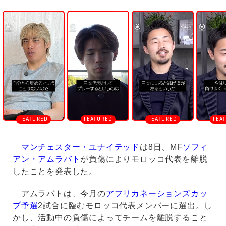
U
n
m
u
t
e
マンチェスター・ユナイテッド
は8日、MF
ソフィ
アン・アムラバト
が負傷によりモロッコ代表を離脱
したことを発表した。
アムラバトは、今月の
アフリカネーションズカッ
プ予選
2試合に臨むモロッコ代表メンバーに選出。し
かし、活動中の負傷によってチームを離脱すること