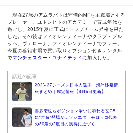
現在27歳のアムラバトは守備的MFを主戦場とする
プレーヤー。ユトレヒトのアカデミーで育成年代を
過ごし、2015年夏に正式にトップチーム昇格を果た
した。その後はフィオレンティーナやクラブ・ブル
ッヘ、ヴェローナ、フィオレンティーナでプレー。
今夏の移籍市場で買い取りオプション付きレンタル
で
マンチェスター・ユナイテッド
に加入した。
話題の記事
2026-27シーズン日本人選手・海外移籍情
報まとめ｜確定情報【8月5日更新】
喜多壱也もポジション争いに加わる左CB
に“本命”登場か…ソシエダ、モロッコ代表
の30歳の2度目の獲得に近づく