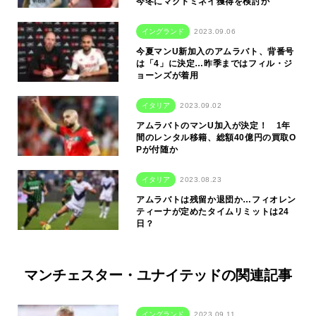
今冬にマクトミネイ獲得を検討か
イングランド
2023.09.06
今夏マンU新加入のアムラバト、背番号
は「4」に決定…昨季まではフィル・ジ
ョーンズが着用
イタリア
2023.09.02
アムラバトのマンU加入が決定！ 1年
間のレンタル移籍、総額40億円の買取O
Pが付随か
イタリア
2023.08.23
アムラバトは残留か退団か…フィオレン
ティーナが定めたタイムリミットは24
日？
マンチェスター・ユナイテッドの関連記事
イングランド
2023.09.11