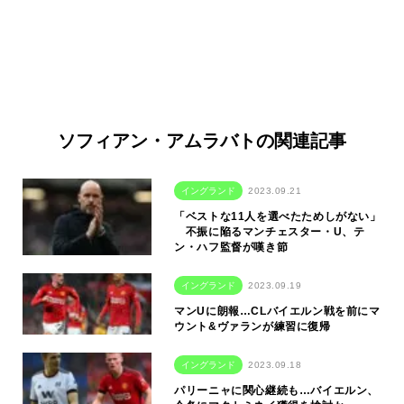
ソフィアン・アムラバトの関連記事
イングランド
2023.09.21
「ベストな11人を選べたためしがない」
不振に陥るマンチェスター・U、テ
ン・ハフ監督が嘆き節
イングランド
2023.09.19
マンUに朗報…CLバイエルン戦を前にマ
ウント&ヴァランが練習に復帰
イングランド
2023.09.18
パリーニャに関心継続も…バイエルン、