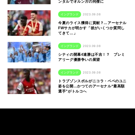
ンタルでオルンガの同僚に
イングランド
2023.09.08
今夏のライス獲得に貢献？…アーセナル
FWサカが明かす「彼がいくつか質問し
てきて…」
イングランド
2023.09.08
シティの開幕4連勝は不吉！？ プレミ
アリーグ優勝争いの展望
イングランド
2023.09.08
トラブゾンスポルがニコラ・ペペのユニ
姿を公開…かつてのアーセナル“最高額
選手”がトルコへ