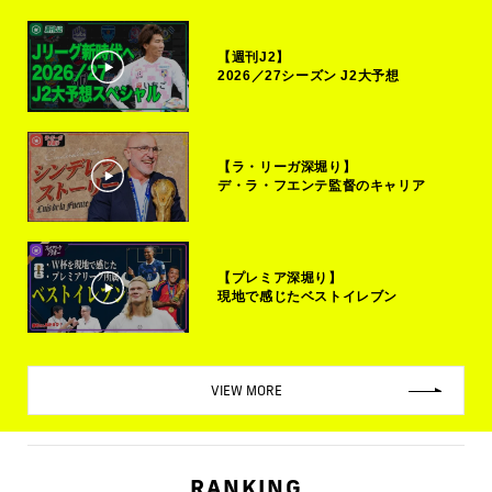
【週刊J2】
2026／27シーズン J2大予想
【ラ・リーガ深堀り】
デ・ラ・フエンテ監督のキャリア
【プレミア深堀り】
現地で感じたベストイレブン
VIEW MORE
RANKING