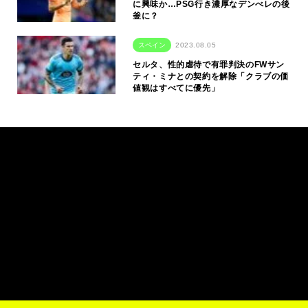
に興味か…PSG行き濃厚なデンべレの後
釜に？
スペイン
2023.08.05
セルタ、性的虐待で有罪判決のFWサン
ティ・ミナとの契約を解除「クラブの価
値観はすべてに優先」