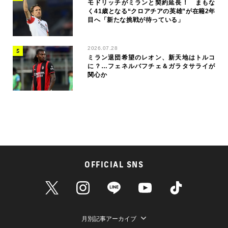
モドリッチがミランと契約延長！ まもな
く41歳となる“クロアチアの英雄”が在籍2年
目へ「新たな挑戦が待っている」
2026.07.28
ミラン退団希望のレオン、新天地はトルコ
に？…フェネルバフチェ＆ガラタサライが
関心か
OFFICIAL SNS
月別記事アーカイブ