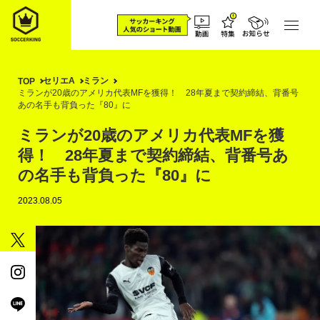
セリエA
ミラン
TOP
ミランが20歳のアメリカ代表MFを獲得！ 28年夏まで契約締結、背番号
あの名手も背負った『80』に
ミランが20歳のアメリカ代表MFを獲
得！ 28年夏まで契約締結、背番号あ
の名手も背負った『80』に
2023.08.05