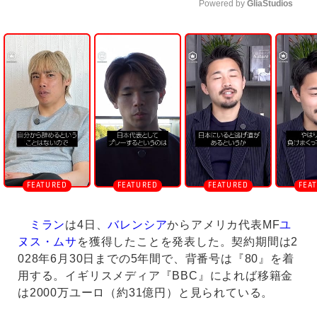
Powered by 
GliaStudios
U
n
m
u
t
e
ミラン
は4日、
バレンシア
からアメリカ代表MF
ユ
ヌス・ムサ
を獲得したことを発表した。契約期間は2
028年6月30日までの5年間で、背番号は『80』を着
用する。イギリスメディア『BBC』によれば移籍金
は2000万ユーロ（約31億円）と見られている。