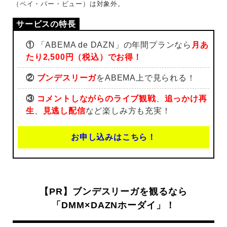
（ペイ・パー・ビュー）は対象外。
①
「ABEMA de DAZN」の年間プランなら
月あ
たり2,500円（税込）でお得！
②
ブンデスリーガ
をABEMA上で見られる！
③
コメントしながらのライブ観戦
、
追っかけ再
生
、
見逃し配信
など楽しみ方も充実！
お申し込みはこちら！
【PR】ブンデスリーガを観るなら
「DMM×DAZNホーダイ」！