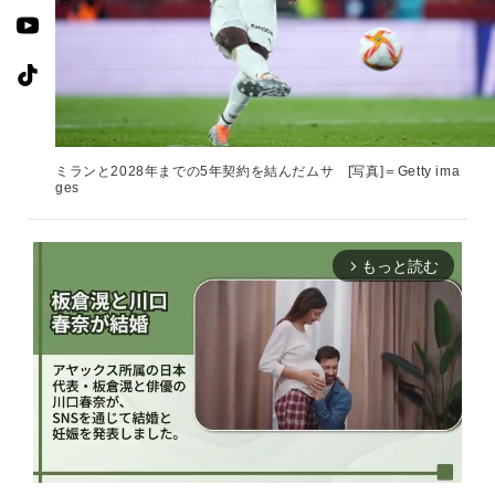
ミランと2028年までの5年契約を結んだムサ [写真]＝Getty ima
ges
もっと読む
arrow_forward_ios