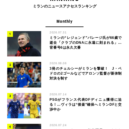
ミランのニュースアクセスランキング
Monthly
2026.07.31
ミランの“レジェンド”バレージ氏が66歳で
逝去「クラブのDNAに永遠に刻まれる」…
背番号6は永久欠番
2026.08.08
3発のチェルシーがミランを撃破！ J・ペ
ドロの2ゴールなどでアロンソ監督が新体制
対決を制す
2026.07.14
PSGがフランス代表DFディニュ獲得に迫
る！…ヴィラは“後釜”確保へミランDFと交
渉中か
2026.07.24