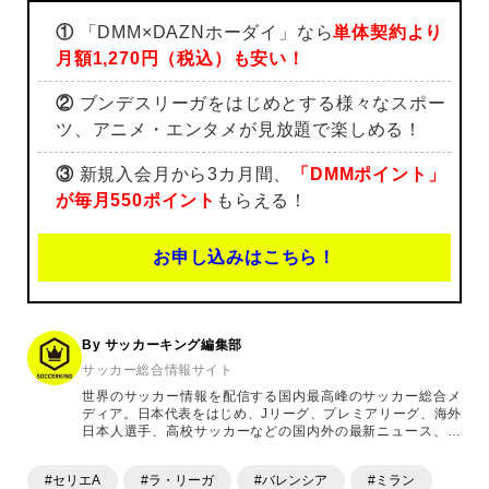
①
「DMM×DAZNホーダイ」なら
単体契約より
月額1,270円（税込）も安い！
②
ブンデスリーガをはじめとする様々なスポー
ツ、アニメ・エンタメが見放題で楽しめる！
③
新規入会月から3カ月間、
「DMMポイント」
が毎月550ポイント
もらえる！
お申し込みはこちら！
By サッカーキング編集部
サッカー総合情報サイト
世界のサッカー情報を配信する国内最高峰のサッカー総合メ
ディア。日本代表をはじめ、Jリーグ、プレミアリーグ、海外
日本人選手、高校サッカーなどの国内外の最新ニュース、コ
ラム、選手インタビュー、試合結果速報、ゲーム、ショッピ
ングといったサッカーにまつわるあらゆる情報を提供してい
#セリエA
#ラ・リーガ
#バレンシア
#ミラン
ます。「X」「Instagram」「YouTube」「TikTok」など、