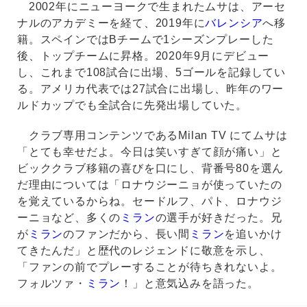
2002年にニューヨークで生まれたムサは、アーセ
ナルのアカデミーを経て、2019年に
バレンシア
へ移
籍。スペインではBチームで1シーズンプレーした
後、トップチームに昇格。2020年9月にデビュー
し、これまで108試合に出場、5ゴールを記録してい
る。アメリカ代表では27試合に出場し、昨年のワー
ルドカップでも全試合に先発出場していた。
クラブ専用コンテンツであるMilan TV にてムサは
「とても幸せだよ。今日は笑いすぎて顔が痛い」と
ビッククラブ移籍の喜びを口にし、背番号80を選ん
だ理由については「ロナウジーニョが使っていたの
を覚えているからね。セードルフ、パト、ロナウジ
ーニョなど、多くの
ミラン
の選手が好きだった。兄
が
ミラン
のファンだから、長い間
ミラン
を追いかけ
てきたんだ」と歴代のレジェンドに敬意を示し、
「ファンの前でプレーすることが待ちきれないよ。
フォルツァ・
ミラン
！」と意気込みを語った。