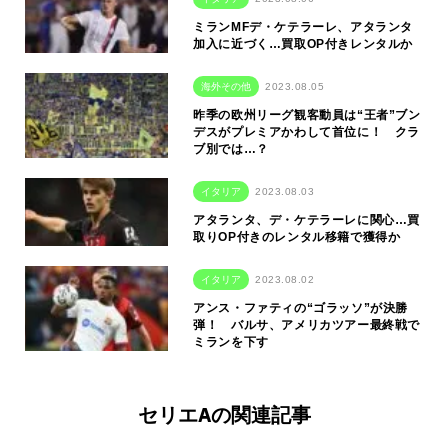
ミランMFデ・ケテラーレ、アタランタ
加入に近づく…買取OP付きレンタルか
海外その他
2023.08.05
昨季の欧州リーグ観客動員は“王者”ブン
デスがプレミアかわして首位に！ クラ
ブ別では…？
イタリア
2023.08.03
アタランタ、デ・ケテラーレに関心…買
取りOP付きのレンタル移籍で獲得か
イタリア
2023.08.02
アンス・ファティの“ゴラッソ”が決勝
弾！ バルサ、アメリカツアー最終戦で
ミランを下す
セリエAの関連記事