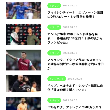
イタリア
2023.08.06
フィオレンティーナ、エヴァートン退団
のDFジェリー・ミナ獲得を発表！
イタリア
2023.08.06
マンUが逸材FWホイルンド獲得を発
表！ 移籍金約130億円「子供の頃から
ファンだった」
イタリア
2023.08.05
アタランタ、イタリア代表FWスカマッ
カ獲得が間近に…移籍金総額は約47億円
か
イングランド
2023.08.05
ペップ、ベルナルド・シルヴァ残留に自
信「彼は残留を望んでいる」
スペイン
2023.08.05
バルセロナ、アトレティコMFカラスコ