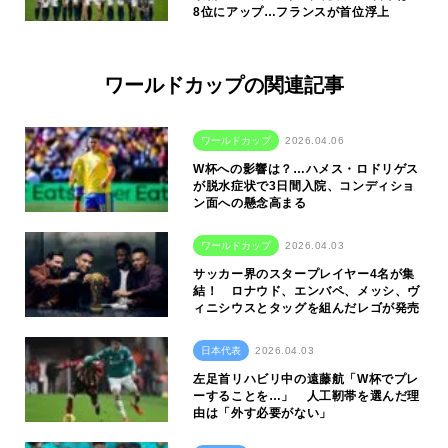
8位にアップ…フランスが首位浮上
ワールドカップの関連記事
ワールドカップ
2026.04.06
W杯への影響は？…ハメス・ロドリゲス
が脱水症状で3日間入院、コンディショ
ン面への懸念高まる
ワールドカップ
2026.04.03
サッカー界のスタープレイヤー4名が集
結！ ロナウド、エンバペ、メッシ、ヴ
ィニシウスとタッグを組んだレゴが発売
日本代表
2026.04.03
左足首リハビリ中の遠藤航「W杯でプレ
ーすることを…」 人工靭帯を選んだ理
由は「外す必要がない」