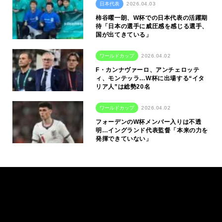
日本代表
2026.04.03
柿谷曜一朗、W杯での日本代表の活躍期
待「日本の選手に威圧感を感じる選手、
国が出てきている」
ワールドカップ
2026.04.02
F・カンナヴァーロ、アンチェロッテ
ィ、モンテッラ…W杯に出場する“イタ
リア人”は総勢20名
ワールドカップ
2026.04.02
フォーデンのW杯メンバー入りは不透
明…イングランド代表監督「本来の力を
発揮できていない」