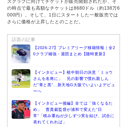
ズクラブに向けてチケットが販売開始されたが、そ
の時点で最も高額なチケットは8680ドル（約138万6
000円）。そして、1日にスタートした一般販売では
さらに価格が上昇したとのことだ。
話題の記事
【2026-27】プレミアリーグ移籍情報｜全2
0クラブ補強・退団まとめ【随時更新】
【インタビュー】植中朝日の決意「ミョウ
さんを名将に」 兄の影響で慣れ親しん
だ“青と黒”…新天地G大阪でいよいよデビュ
ーへ
【インタビュー後編】全ては「強くなるた
め」 曺貴裁監督が浦和で変えた“日
常”「積み重ねが少しずつ実を結び、試合に
表れてくれれば」