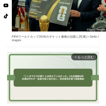
FIFAワールドカップ2026のチケット価格が話題に[写真]＝Getty I
mages
もっと読む
arrow_forward_ios