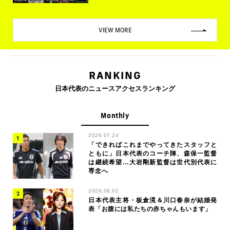
VIEW MORE
RANKING
日本代表のニュースアクセスランキング
Monthly
2026.07.24
「できればこれまでやってきたスタッフと
ともに」日本代表のコーチ陣、森保一監督
は継続希望…大岩剛新監督は世代別代表に
専念へ
2026.08.02
日本代表主将・板倉滉＆川口春奈が結婚発
表「お腹には私たちの赤ちゃんもいます」