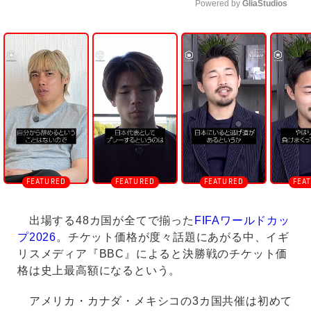
Powered by 
GliaStudios
U
n
m
u
t
e
出場する48カ国が全てで揃った
FIFAワールドカッ
プ2026
。チケット価格が度々話題にあがる中、イギ
リスメディア『BBC』によると決勝戦のチケット価
格は史上最高額になるという。
アメリカ・カナダ・メキシコの3カ国共催は初めて