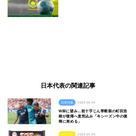
日本代表の関連記事
日本代表
2026.04.06
W杯に望み…前十字じん帯断裂の町田浩
樹が復帰へ意気込み「今シーズン中の復
帰に努める」
リリース
2026.04.06