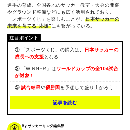
選手の育成、全国各地のサッカー教室・大会の開催
やグラウンド整備などにも広く活用されており、
「スポーツくじ」を楽しむことが、
日本サッカーの
未来を育てる“応援”
にも繋がっている。
①
「スポーツくじ」の購入は、
日本サッカーの
成長への支援
となる！
②
「WINNER」は
ワールドカップの全104試合
が対象！
③
試合結果
や
優勝国
を予想して盛り上がろう！
記事を読む
By サッカーキング編集部