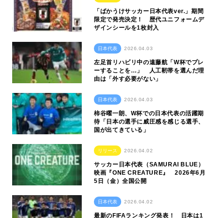
「ばかうけサッカー日本代表ver.」期間
限定で発売決定！ 歴代ユニフォームデ
ザインシールを1枚封入
日本代表
2026.04.03
左足首リハビリ中の遠藤航「W杯でプレ
ーすることを…」 人工靭帯を選んだ理
由は「外す必要がない」
日本代表
2026.04.03
柿谷曜一朗、W杯での日本代表の活躍期
待「日本の選手に威圧感を感じる選手、
国が出てきている」
リリース
2026.04.02
サッカー日本代表（SAMURAI BLUE）
映画『ONE CREATURE』 2026年6月
5日（金）全国公開
日本代表
2026.04.02
最新のFIFAランキング発表！ 日本は1