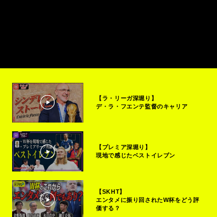
【ラ・リーガ深堀り】
デ・ラ・フエンテ監督のキャリア
【プレミア深堀り】
現地で感じたベストイレブン
【SKHT】
エンタメに振り回されたW杯をどう評
価する？