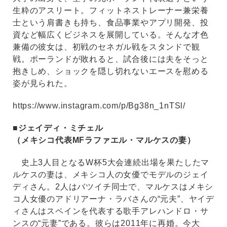
生粋のアスリート。フィットネストレーナー兼栄養
士という肩書きも持ち、食品事業やアプリ開発、投
資など幅広くビジネスを展開している。そんな才色
兼備の彼女は、初戦のセネガル戦をスタンドで観
戦。ポーランドが敗れると、試合後には夫をそっと
抱きしめ、ショックを隠し切れないエースを慰める
姿が見られた。
https://www.instagram.com/p/Bg38n_1nTSl/
■ジェイディ・ミチェル
（メキシコ代表MFラファエル・マルケスの妻）
史上3人目となるW杯5大会連続出場を果たしたマ
ルケスの妻は、メキシコ人の女優でモデルのジェイ
ディさん。2人はバツイチ同士で、マルケスはメキシ
コ人女優のアドリアーナ・ラバさんの“元夫”、ヤイデ
ィさんはスペインを代表する歌手アレハンドロ・サ
ンスの“元妻”である。彼らは2011年に再婚。今大