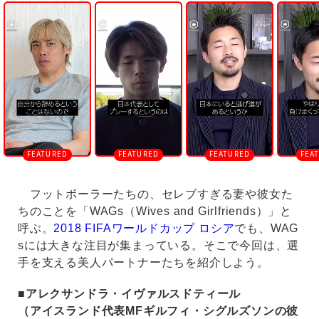
n
m
u
t
e
フットボーラーたちの、セレブすぎる妻や彼女た
ちのことを「WAGs（Wives and Girlfriends）」と
呼ぶ。
2018 FIFAワールドカップ ロシア
でも、WAG
sには大きな注目が集まっている。そこで今回は、選
手を支える美人パートナーたちを紹介しよう。
■アレクサンドラ・イヴァルスドティール
（アイスランド代表MFギルフィ・シグルズソンの彼