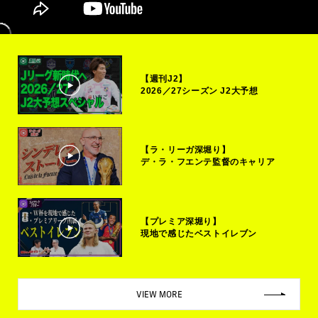
【週刊J2】
2026／27シーズン J2大予想
【ラ・リーガ深堀り】
デ・ラ・フエンテ監督のキャリア
【プレミア深堀り】
現地で感じたベストイレブン
VIEW MORE