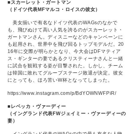
■スカーレット・ガートマン
（ドイツ代表MFマルコ・ロイスの彼女）
美女揃いで有名なドイツ代表のWAGsのなかで
も、飛びぬけて高い人気を誇るのがスカーレット・
ガートマンさん。ディスニーなどのキャンペーンに
も起用され、世界中を飛び回るトップモデルだ。20
16年に交際が明らかとなり、今大会はDFマティア
ス・ギンターの妻であるクリスティーナさんと一緒
に試合を観戦する姿が目撃された。しかし、チーム
は韓国に敗れてグループステージ敗退が決定。彼女
にとっても、ほろ苦いW杯となってしまった。
https://www.instagram.com/p/BdYOWNWFPiR/
■レベッカ・ヴァーディー
（イングランド代表FWジェイミー・ヴァーディーの
妻）
イングランド代表のWAGsの中で最も有名な人物