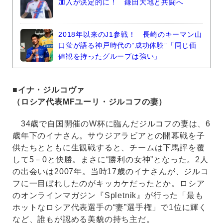
加入が決定的に！ 鎌田大地と共闘へ
2018年以来のJ1参戦！ 長崎のキーマン山
口蛍が語る神戸時代の“成功体験”「同じ価
値観を持ったグループは強い」
■イナ・ジルコヴァ
（ロシア代表MFユーリ・ジルコフの妻）
34歳で自国開催のW杯に臨んだジルコフの妻は、6
歳年下のイナさん。サウジアラビアとの開幕戦を子
供たちとともに生観戦すると、チームは下馬評を覆
して5－0と快勝。まさに“勝利の女神”となった。2人
の出会いは2007年。当時17歳のイナさんが、ジルコ
フに一目ぼれしたのがキッカケだったとか。ロシア
のオンラインマガジン『Spletnik』が行った「最も
ホットなロシア代表選手の“妻”選手権」で1位に輝く
など、誰もが認める美貌の持ち主だ。