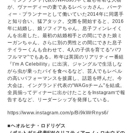
が、ヴァーディーの妻であるレベッカさん。パーテ
ィー・プランナーとして働いていた2014年に同選手
と知り合い、猛アタック。交際を開始すると、2016
年に結婚し、娘ソフィアちゃん、息子フィンレイく
んを出産した。最初の結婚相手との間にできた娘ミ
ーガンちゃん、さらに別の男性との間にできた息子
テイラーくんも合わせて、4人の子供を育てる“パワ
フルママ”でもある。昨年は英国のリアリティー番組
『I’m A Celebility』に出演。ジャングルで生活しな
がら虫が乗ったパイを食べるなど、芸人でもレベル
の高いパフォーマンスを披露し、話題を呼んだ。今
大会は、イングランド代表の“WAGsチーム”を結成。
全員揃ってディナーに出かけたことをInstagramで報
告するなど、リーダーシップを発揮している。
https://www.instagram.com/p/Bi9kWrRnys6/
■ヘオルヒナ・ロドリゲス
（ポルトガル代表FWクリスティアーノ・ロナウドの