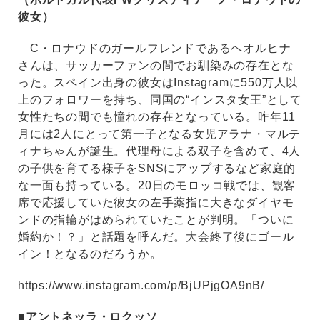
彼女）
C・ロナウドのガールフレンドであるヘオルヒナ
さんは、サッカーファンの間でお馴染みの存在とな
った。スペイン出身の彼女はInstagramに550万人以
上のフォロワーを持ち、同国の“インスタ女王”として
女性たちの間でも憧れの存在となっている。昨年11
月には2人にとって第一子となる女児アラナ・マルテ
ィナちゃんが誕生。代理母による双子を含めて、4人
の子供を育てる様子をSNSにアップするなど家庭的
な一面も持っている。20日のモロッコ戦では、観客
席で応援していた彼女の左手薬指に大きなダイヤモ
ンドの指輪がはめられていたことが判明。「ついに
婚約か！？」と話題を呼んだ。大会終了後にゴール
イン！となるのだろうか。
https://www.instagram.com/p/BjUPjgOA9nB/
■アントネッラ・ロクッソ