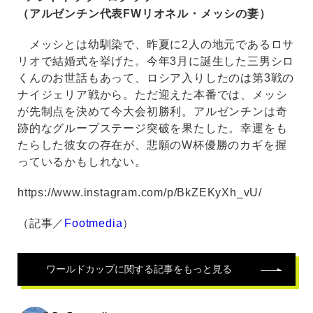
（アルゼンチン代表FWリオネル・メッシの妻）
メッシとは幼馴染で、昨夏に2人の地元であるロサ
リオで結婚式を挙げた。今年3月に誕生した三男シロ
くんのお世話もあって、ロシア入りしたのは第3戦の
ナイジェリア戦から。ただ迎えた本番では、メッシ
が先制点を決めて今大会初勝利。アルゼンチンは奇
跡的なグループステージ突破を果たした。幸運をも
たらした彼女の存在が、悲願のW杯優勝のカギを握
っているかもしれない。
https://www.instagram.com/p/BkZEKyXh_vU/
（記事／
Footmedia
）
ワールドカップ
に関する記事をもっと見る