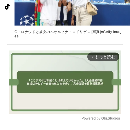
C・ロナウドと彼女のヘオルヒナ・ロドリゲス [写真]=Getty Imag
es
もっと読む
arrow_forward_ios
Powered by 
GliaStudios
U