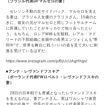
（ブラジル代表DFマルセロの妻）
セレソン不動の左サイドバック、マルセロを支え
る妻は、ブラジル人女優のクラリスさん。15歳のと
きに、彼女の兄がマルセロと同じフットサルチーム
に所属していたことがキッカケで知り合ったとい
う。もちろん、ロシアW杯も生観戦。レアル・マド
リードの下部組織に在籍中の長男エンツォくんも“帯
同中”で、世界を舞台に戦うパパの姿を見て大いに刺
激を受けているはずだ。
https://www.instagram.com/p/BjUcUAgHhgs/
■アンナ・レヴァンドフスキア
（ポーランド代表FWロベルト・レヴァンドフスキの
妻）
28日の日本戦でも脅威となったレヴァンドフスキ
を支えるのは、妻アンナさん。実はワルシャワ体育
大学の出身で、空手の元ポーランド代表選手という