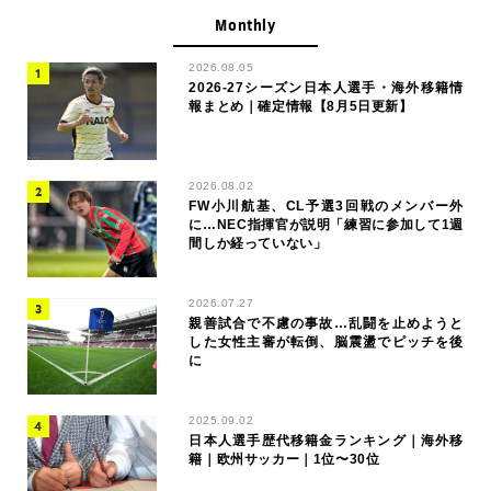
Monthly
2026.08.05
2026-27シーズン日本人選手・海外移籍情
報まとめ｜確定情報【8月5日更新】
2026.08.02
FW小川航基、CL予選3回戦のメンバー外
に…NEC指揮官が説明「練習に参加して1週
間しか経っていない」
2026.07.27
親善試合で不慮の事故…乱闘を止めようと
した女性主審が転倒、脳震盪でピッチを後
に
2025.09.02
日本人選手歴代移籍金ランキング｜海外移
籍｜欧州サッカー｜1位〜30位