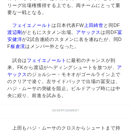
リーグ出場権獲得する上でも、両チームにとって重
要な一戦となる。
フェイエノールト
は日本代表FW
上田綺世
と同DF
渡辺剛
がともにスタメン出場。
アヤックス
は同DF
冨
安健洋
が2試合連続のスタメンに名を連ねたが、同D
F
板倉滉
はメンバー外となった。
試合は
フェイエノールト
に最初のチャンスが到
来。FKから渡辺がヘディングシュートを放つが、
ア
ヤックス
のジョルシー・モキオがゴールライン上で
のクリアで凌ぐ。左サイドバックで出場の冨安は、
ハジ・ムーサの突破を阻止。ビルドアップ時には中
央に絞り、前進を試みる。
ADVERTISEMENT
上田もハジ・ムーサのクロスからシュートまで持