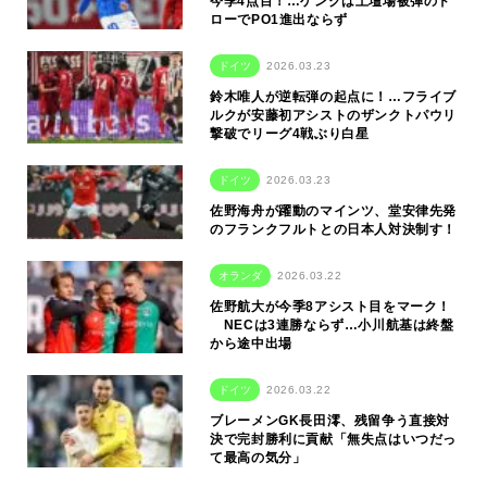
今季4点目！…ゲンクは土壇場被弾のド
ローでPO1進出ならず
ドイツ
2026.03.23
鈴木唯人が逆転弾の起点に！…フライブ
ルクが安藤初アシストのザンクトパウリ
撃破でリーグ4戦ぶり白星
ドイツ
2026.03.23
佐野海舟が躍動のマインツ、堂安律先発
のフランクフルトとの日本人対決制す！
オランダ
2026.03.22
佐野航大が今季8アシスト目をマーク！
NECは3連勝ならず…小川航基は終盤
から途中出場
ドイツ
2026.03.22
ブレーメンGK長田澪、残留争う直接対
決で完封勝利に貢献「無失点はいつだっ
て最高の気分」