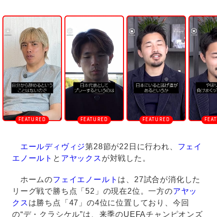
U
n
m
u
t
e
エールディヴィジ
第28節が22日に行われ、
フェイ
エノールト
と
アヤックス
が対戦した。
ホームの
フェイエノールト
は、27試合が消化した
リーグ戦で勝ち点「52」の現在2位。一方の
アヤッ
クス
は勝ち点「47」の4位に位置しており、今回
の“デ・クラシケル”は、来季のUEFAチャンピオンズ