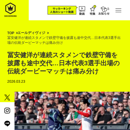
エールディヴィジ
TOP
冨安健洋が連続スタメンで鉄壁守備を披露も途中交代…日本代表3選手出
場の伝統ダービーマッチは痛み分け
冨安健洋が連続スタメンで鉄壁守備を
披露も途中交代…日本代表3選手出場の
伝統ダービーマッチは痛み分け
2026.03.23