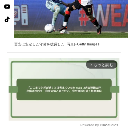
冨安は安定した守備を披露した [写真]=Getty Images
もっと読む
arrow_forward_ios
Powered by 
GliaStudios