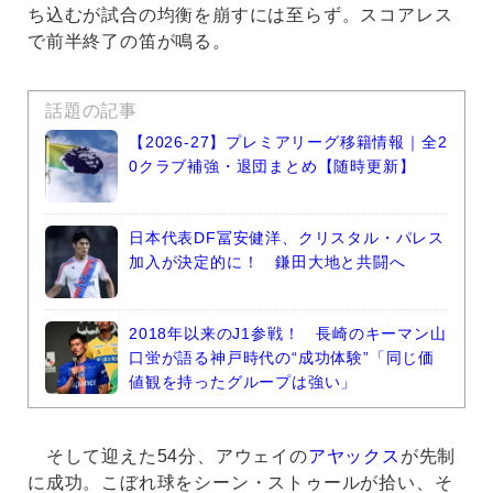
ち込むが試合の均衡を崩すには至らず。スコアレス
で前半終了の笛が鳴る。
話題の記事
【2026-27】プレミアリーグ移籍情報｜全2
0クラブ補強・退団まとめ【随時更新】
日本代表DF冨安健洋、クリスタル・パレス
加入が決定的に！ 鎌田大地と共闘へ
2018年以来のJ1参戦！ 長崎のキーマン山
口蛍が語る神戸時代の“成功体験”「同じ価
値観を持ったグループは強い」
そして迎えた54分、アウェイの
アヤックス
が先制
に成功。こぼれ球をシーン・ストゥールが拾い、そ