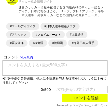
サッカー総合情報サイト
世界のサッカー情報を配信する国内最高峰のサッカー総合メ
ディア。日本代表をはじめ、Jリーグ、プレミアリーグ、海外
日本人選手、高校サッカーなどの国内外の最新ニュース、コ
ラム、選手インタビュー、試合結果速報、ゲーム、ショッピ
ングといったサッカーにまつわるあらゆる情報を提供してい
#エールディヴィジ
#日本人選手在籍クラブ
ます。「X」「Instagram」「YouTube」「TikTok」など、
各種SNSサービスも充実したコンテンツを発信中。
#アヤックス
#フェイエノールト
#上田綺世
#冨安健洋
#板倉滉
#渡辺剛
#海外日本人選手