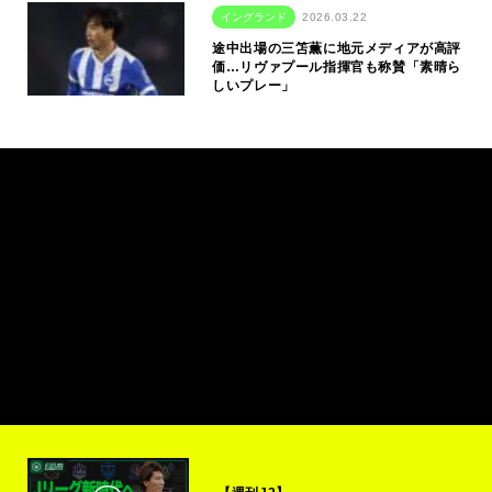
イングランド
2026.03.22
途中出場の三笘薫に地元メディアが高評
価…リヴァプール指揮官も称賛「素晴ら
しいプレー」