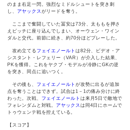
のまま右足一閃。強烈なミドルシュートを突き刺
し、
アヤックス
がリードを奪う。
ここまで奮闘していた冨安は73分、太ももを押さ
えピッチに座り込んでしまい、オーウェン・ワイン
ダルと交代。前節に続き、約70分ほどプレーした。
攻め立てる
フェイエノールト
は82分、ビデオ・ア
シスタント・レフェリー（VAR）が介入した結果、
PKを獲得。これをヤクブ・モデルが冷静にGKの逆
を突き、同点に追いつく。
その後も、
フェイエノールト
が攻勢に出るが追加
点を奪うことはできず。試合は1－1の痛み分けに終
わった。次戦、
フェイエノールト
は来月5日で敵地で
フォレンダムと対戦。
アヤックス
は同4日にホームで
トゥウェンテ戦を控えている。
【スコア】