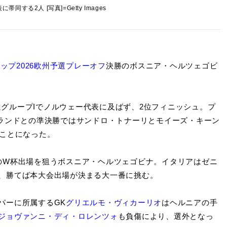
帯同する2人 [写真]=Getty Images
カップ2026欧州予選プレーオフ
決勝のボスニア・ヘルツェゴビ
予選グループIでノルウェー代表に及ばず、2位フィニッシュ。プ
ルランドとの準決勝ではサンドロ・トナーリとモイーズ・キーン
ることになった。
W杯出場を狙うボスニア・ヘルツェゴビナ。イタリアはゼニ
、勝てば本大会出場が決まる大一番に挑む。
パーに所属するGK
グリエルモ・ヴィカーリオ
はヘルニアの手
ジョヴァンニ・ディ・ロレンツォ
も負傷により、選外となっ