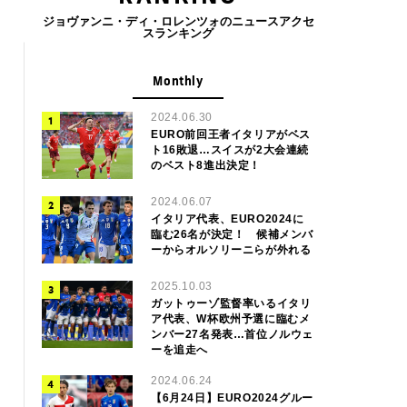
ジョヴァンニ・ディ・ロレンツォのニュースアクセ
スランキング
Monthly
2024.06.30
EURO前回王者イタリアがベス
ト16敗退…スイスが2大会連続
のベスト8進出決定！
2024.06.07
イタリア代表、EURO2024に
臨む26名が決定！ 候補メンバ
ーからオルソリーニらが外れる
2025.10.03
ガットゥーゾ監督率いるイタリ
ア代表、W杯欧州予選に臨むメ
ンバー27名発表…首位ノルウェ
ーを追走へ
2024.06.24
【6月24日】EURO2024グルー