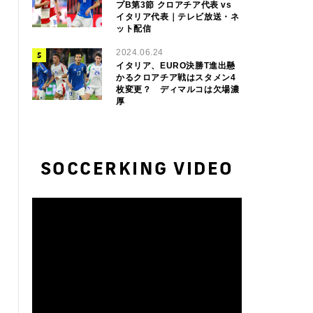
プB第3節 クロアチア代表 vs
イタリア代表｜テレビ放送・ネ
ット配信
2024.06.24
イタリア、EURO決勝T進出懸
かるクロアチア戦はスタメン4
枚変更？ ディマルコは欠場濃
厚
SOCCERKING VIDEO