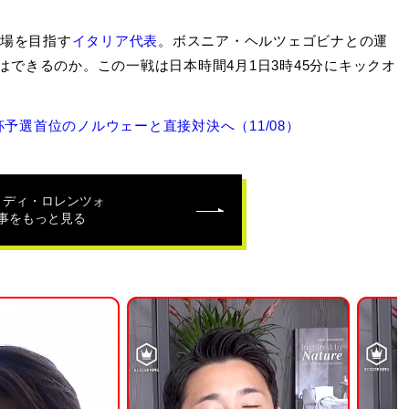
出場を目指す
イタリア代表
。ボスニア・ヘルツェゴビナとの運
できるのか。この一戦は日本時間4月1日3時45分にキックオ
予選首位のノルウェーと直接対決へ（11/08）
・ディ・ロレンツォ
事をもっと見る