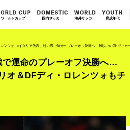
ORLD CUP
DOMESTIC
WORLD
YOUTH
ワールドカップ
国内サッカー
海外サッカー
育成年代
ロレンツォ
イタリア代表、総力戦で運命のプレーオフ決勝へ…離脱中のGKヴィカ
戦で運命のプレーオフ決勝へ…
リオ＆DFディ・ロレンツォもチ