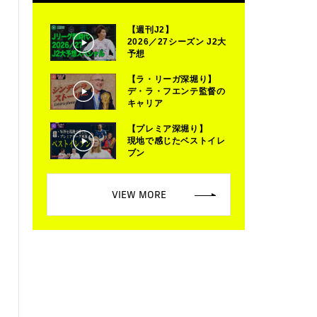
【週刊J2】
2026／27シーズン J2大
予想
【ラ・リーガ深堀り】
デ・ラ・フエンテ監督の
キャリア
【プレミア深堀り】
現地で感じたベストイレ
ブン
VIEW MORE