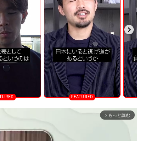
もっと読む
arrow_forward_ios