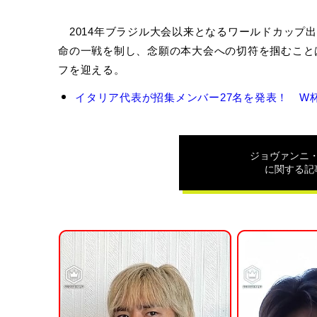
2014年ブラジル大会以来となるワールドカップ
命の一戦を制し、念願の本大会への切符を掴むことは
フを迎える。
ジ
イタリア代表が招集メンバー27名を発表！ W杯
ョ
ヴ
ァ
ン
ジョヴァンニ
ニ・
に関する記
デ
ィ・
ロ
レ
ン
ツ
ォ
の
関
連