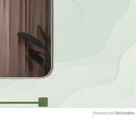
Powered by 
GliaStudios
Mute