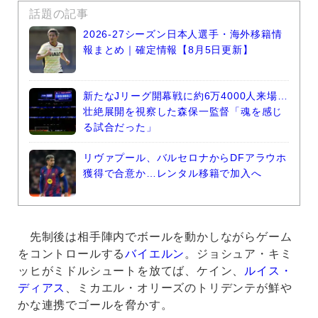
話題の記事
2026-27シーズン日本人選手・海外移籍情
報まとめ｜確定情報【8月5日更新】
新たなJリーグ開幕戦に約6万4000人来場…
壮絶展開を視察した森保一監督「魂を感じ
る試合だった」
リヴァプール、バルセロナからDFアラウホ
獲得で合意か…レンタル移籍で加入へ
先制後は相手陣内でボールを動かしながらゲーム
をコントロールする
バイエルン
。ジョシュア・キミ
ッヒがミドルシュートを放てば、ケイン、
ルイス・
ディアス
、ミカエル・オリーズのトリデンテが鮮や
かな連携でゴールを脅かす。