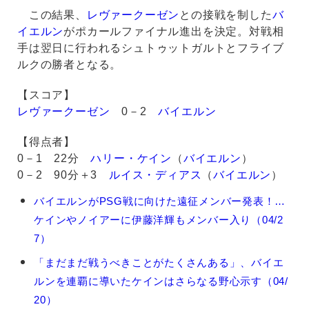
この結果、
レヴァークーゼン
との接戦を制した
バ
イエルン
がポカールファイナル進出を決定。対戦相
手は翌日に行われるシュトゥットガルトとフライブ
ルクの勝者となる。
【スコア】
レヴァークーゼン
0－2
バイエルン
【得点者】
0－1 22分
ハリー・ケイン
（
バイエルン
）
0－2 90分＋3
ルイス・ディアス
（
バイエルン
）
ハ
バイエルンがPSG戦に向けた遠征メンバー発表！…
リ
ケインやノイアーに伊藤洋輝もメンバー入り（04/2
ー・
ケ
7）
イ
「まだまだ戦うべきことがたくさんある」、バイエ
ン
の
ルンを連覇に導いたケインはさらなる野心示す（04/
関
20）
連