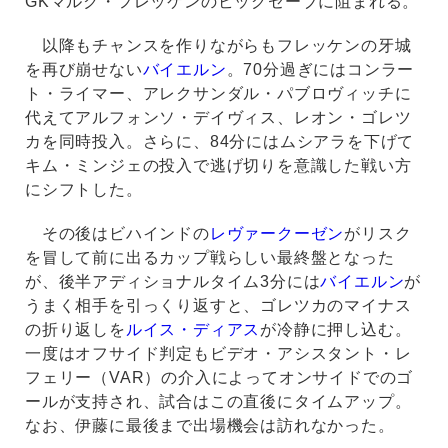
GKマルク・フレッケンのビッグセーブに阻まれる。
以降もチャンスを作りながらもフレッケンの牙城
を再び崩せない
バイエルン
。70分過ぎにはコンラー
ト・ライマー、アレクサンダル・パブロヴィッチに
代えてアルフォンソ・デイヴィス、レオン・ゴレツ
カを同時投入。さらに、84分にはムシアラを下げて
キム・ミンジェの投入で逃げ切りを意識した戦い方
にシフトした。
その後はビハインドの
レヴァークーゼン
がリスク
を冒して前に出るカップ戦らしい最終盤となった
が、後半アディショナルタイム3分には
バイエルン
が
うまく相手を引っくり返すと、ゴレツカのマイナス
の折り返しを
ルイス・ディアス
が冷静に押し込む。
一度はオフサイド判定もビデオ・アシスタント・レ
フェリー（VAR）の介入によってオンサイドでのゴ
ールが支持され、試合はこの直後にタイムアップ。
なお、伊藤に最後まで出場機会は訪れなかった。