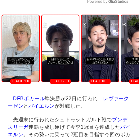
Powered by 
GliaStudios
U
n
m
u
t
e
DFBポカール
準決勝が22日に行われ、
レヴァーク
ーゼン
と
バイエルン
が対戦した。
先週末に行われたシュトゥットガルト戦で
ブンデ
スリーガ
連覇を成し遂げて今季1冠目を達成した
バイ
エルン
。その勢いに乗って2冠目を目指す今回のポカ