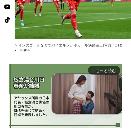
ケインのゴールなどでバイエルンがポカール決勝進出[写真]=Gett
y Images
もっと読む
arrow_forward_ios