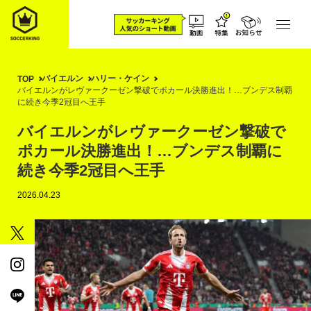
バイエルン
ハリー・ケイン
TOP
バイエルンがレヴァークーゼン撃破でポカール決勝進出！…ブンデス制覇
に続き今季2冠目へ王手
バイエルンがレヴァークーゼン撃破で
ポカール決勝進出！…ブンデス制覇に
続き今季2冠目へ王手
2026.04.23