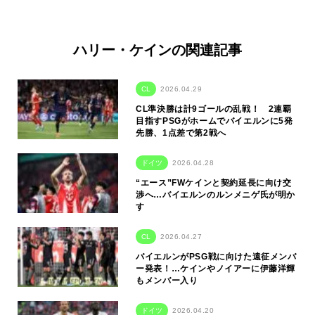
ハリー・ケインの関連記事
CL
2026.04.29
CL準決勝は計9ゴールの乱戦！ 2連覇
目指すPSGがホームでバイエルンに5発
先勝、1点差で第2戦へ
ドイツ
2026.04.28
“エース”FWケインと契約延長に向け交
渉へ…バイエルンのルンメニゲ氏が明か
す
CL
2026.04.27
バイエルンがPSG戦に向けた遠征メンバ
ー発表！…ケインやノイアーに伊藤洋輝
もメンバー入り
ドイツ
2026.04.20