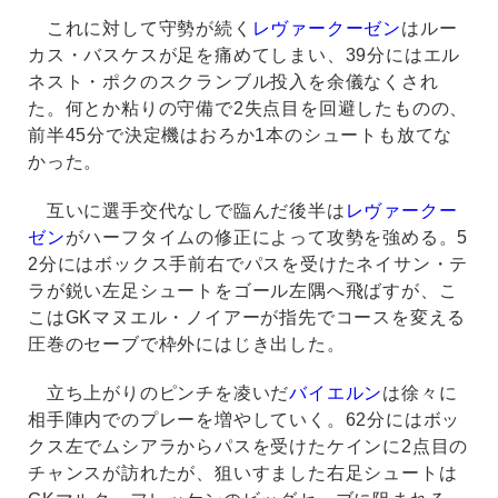
これに対して守勢が続く
レヴァークーゼン
はルー
カス・バスケスが足を痛めてしまい、39分にはエル
ネスト・ポクのスクランブル投入を余儀なくされ
た。何とか粘りの守備で2失点目を回避したものの、
前半45分で決定機はおろか1本のシュートも放てな
かった。
互いに選手交代なしで臨んだ後半は
レヴァークー
ゼン
がハーフタイムの修正によって攻勢を強める。5
2分にはボックス手前右でパスを受けたネイサン・テ
ラが鋭い左足シュートをゴール左隅へ飛ばすが、こ
こはGKマヌエル・ノイアーが指先でコースを変える
圧巻のセーブで枠外にはじき出した。
立ち上がりのピンチを凌いだ
バイエルン
は徐々に
相手陣内でのプレーを増やしていく。62分にはボッ
クス左でムシアラからパスを受けたケインに2点目の
チャンスが訪れたが、狙いすました右足シュートは