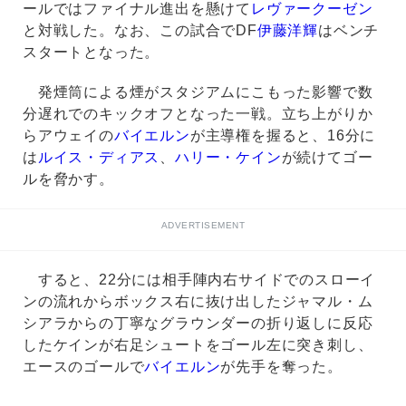
ールではファイナル進出を懸けて
レヴァークーゼン
と対戦した。なお、この試合でDF
伊藤洋輝
はベンチ
スタートとなった。
発煙筒による煙がスタジアムにこもった影響で数
分遅れでのキックオフとなった一戦。立ち上がりか
らアウェイの
バイエルン
が主導権を握ると、16分に
は
ルイス・ディアス
、
ハリー・ケイン
が続けてゴー
ルを脅かす。
ADVERTISEMENT
すると、22分には相手陣内右サイドでのスローイ
ンの流れからボックス右に抜け出したジャマル・ム
シアラからの丁寧なグラウンダーの折り返しに反応
したケインが右足シュートをゴール左に突き刺し、
エースのゴールで
バイエルン
が先手を奪った。