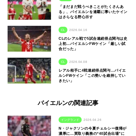
「まだまだ戦うべきことがたくさんあ
る」、バイエルンを連覇に導いたケイン
はさらなる野心示す
CL
2026.04.16
CLのレアル戦で5試合連続得点関与は史
上初…バイエルンFWケイン「厳しい試
合だった」
CL
2026.04.08
レアル相手に4戦連続得点関与…バイエ
ルンFWケイン「この勢いを維持してい
きたい」
バイエルンの関連記事
イングランド
2026.04.26
N・ジャクソンの今夏チェルシー復帰が
濃厚に…買取り義務の“40試合出場”に