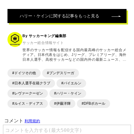
記
事
ハリー・ケイン
に関する記事をもっと見る
By サッカーキング編集部
サッカー総合情報サイト
世界のサッカー情報を配信する国内最高峰のサッカー総合メ
ディア。日本代表をはじめ、Jリーグ、プレミアリーグ、海外
日本人選手、高校サッカーなどの国内外の最新ニュース、コ
ラム、選手インタビュー、試合結果速報、ゲーム、ショッピ
ングといったサッカーにまつわるあらゆる情報を提供してい
#ドイツその他
#ブンデスリーガ
ます。「X」「Instagram」「YouTube」「TikTok」など、
各種SNSサービスも充実したコンテンツを発信中。
#日本人選手在籍クラブ
#バイエルン
#レヴァークーゼン
#ハリー・ケイン
#ルイス・ディアス
#伊藤洋輝
#DFBポカール