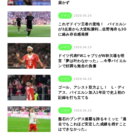
届かず
ドイツ
2026.04.26
これぞドイツ王者の意地！ バイエルン
が3点差から大逆転勝利…佐野海舟も3G
に絡み存在感発揮
ドイツ
2026.04.23
ドイツ代表FWニャブリがW杯欠場を明
言「夢は叶わなかった」…今季バイエル
ンで好調も無念の負傷
ドイツ
2026.04.20
ゴール、アシスト双方よし！ L・ディ
アス、バイエルン加入1年目で史上初の
記録を打ち立てる
ドイツ
2026.04.20
盤石のブンデス連覇を誇るキミッヒ「過
去でもこれほど安定した成績を残すこと
はできなかった」