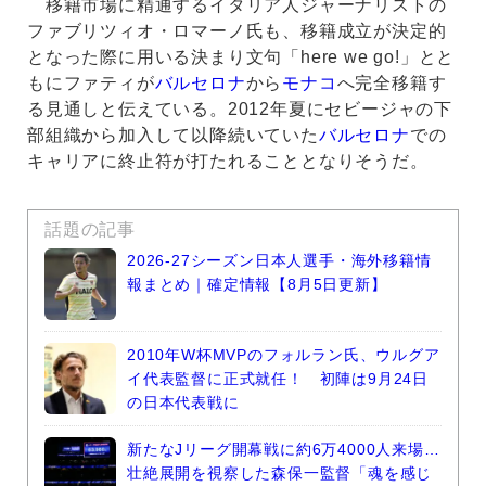
移籍市場に精通するイタリア人ジャーナリストの
ファブリツィオ・ロマーノ氏も、移籍成立が決定的
となった際に用いる決まり文句「here we go!」とと
もにファティが
バルセロナ
から
モナコ
へ完全移籍す
る見通しと伝えている。2012年夏にセビージャの下
部組織から加入して以降続いていた
バルセロナ
での
キャリアに終止符が打たれることとなりそうだ。
話題の記事
2026-27シーズン日本人選手・海外移籍情
報まとめ｜確定情報【8月5日更新】
2010年W杯MVPのフォルラン氏、ウルグア
イ代表監督に正式就任！ 初陣は9月24日
の日本代表戦に
新たなJリーグ開幕戦に約6万4000人来場…
壮絶展開を視察した森保一監督「魂を感じ