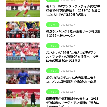
モナコ、FWアンス・ファティの買取OP
行使で4年契約締結！ 2012年から過ご
したバルサの“元10番”が別れ
イタリア
2026.05.27
得点ランキング｜欧州主要リーグ得点王
｜2025－26シーズン
フランス
2026.05.07
元バルサの“10番”…モナコがFWアン
ス・ファティの買取OPを行使へ 今季
は公式戦28試合で11得点
フランス
2026.05.03
ポグバが約3年ぶりに先発出場…モナ
コ、メスに逆転勝利で4試合ぶり白星
フランス
2026.01.17
南野拓実が長期離脱中のモナコ、2018
年秋以来のリーグ・アン4連敗「努力に
もかかわらず…」