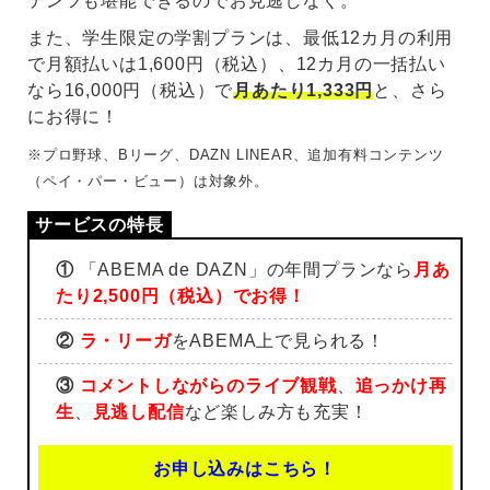
テンツも堪能できるのでお見逃しなく。
また、学生限定の学割プランは、最低12カ月の利用
で月額払いは1,600円（税込）、12カ月の一括払い
なら16,000円（税込）で
月あたり1,333円
と、さら
にお得に！
※プロ野球、Bリーグ、DAZN LINEAR、追加有料コンテンツ
（ペイ・パー・ビュー）は対象外。
①
「ABEMA de DAZN」の年間プランなら
月あ
たり2,500円（税込）でお得！
②
ラ・リーガ
をABEMA上で見られる！
③
コメントしながらのライブ観戦
、
追っかけ再
生
、
見逃し配信
など楽しみ方も充実！
お申し込みはこちら！