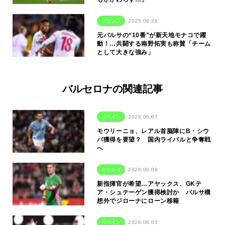
フランス
2025.09.26
元バルサの“10番”が新天地モナコで躍
動！…共闘する南野拓実も称賛「チーム
として大きな強み」
バルセロナの関連記事
スペイン
2026.06.07
モウリーニョ、レアル首脳陣にB・シウ
バ獲得を要望？ 国内ライバルと争奪戦
へ
オランダ
2026.06.06
新指揮官が希望…アヤックス、GKテ
ア・シュテーゲン獲得検討か バルサ構
想外でジローナにローン移籍
スペイン
2026.06.05