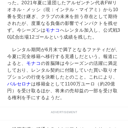
った。2021年夏に退団したアルゼンチン代表FWリ
オネル・メッシ（現：インテル・マイアミ）から10
番を受け継ぎ、クラブの未来を担う存在として期待
されたが、度重なる負傷の影響でインパクトを残せ
ず。今シーズンは
モナコ
へレンタル加入し、公式戦3
0試合出場12ゴールという成績を残した。
レンタル期間が6月末で満了となるファティだが、
今夏に完全移籍へ移行する見通しだという。報道に
よると、
モナコ
の首脳陣は今シーズンの活躍に満足
しており、レンタル契約に付随していた買い取りオ
プションの行使を決断したとのこと。これにより、
バルセロナ
は移籍金として1100万ユーロ（約20億
円）を受け取るほか、将来の売却益の一部を受け取
る権利を手にするようだ。
ADVERTISEMENT