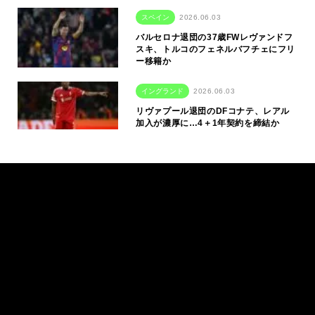
スペイン
2026.06.03
バルセロナ退団の37歳FWレヴァンドフ
スキ、トルコのフェネルバフチェにフリ
ー移籍か
イングランド
2026.06.03
リヴァプール退団のDFコナテ、レアル
加入が濃厚に…4＋1年契約を締結か