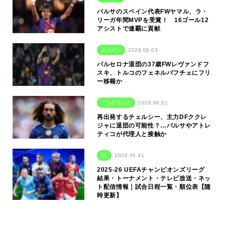
バルサのスペイン代表FWヤマル、ラ・
リーガ年間MVPを受賞！ 16ゴール12
アシストで連覇に貢献
スペイン
2026.06.03
バルセロナ退団の37歳FWレヴァンドフ
スキ、トルコのフェネルバフチェにフリ
ー移籍か
イングランド
2026.06.01
再出発するチェルシー、主力DFククレ
ジャに退団の可能性？…バルサやアトレ
ティコが代理人と接触か
CL
2026.05.31
2025-26 UEFAチャンピオンズリーグ
結果・トーナメント・テレビ放送・ネッ
ト配信情報｜試合日程一覧・順位表【随
時更新】