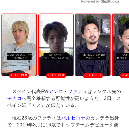
Powered by 
GliaStudios
U
n
m
u
t
e
スペイン代表FW
アンス・ファティ
はレンタル先の
モナコ
へ完全移籍する可能性が高いようだ。2日、ス
ペイン紙『アス』が伝えている。
現在23歳のファティは
バルセロナ
のカンテラ出身
で、2019年8月に16歳でトップチームデビューを飾