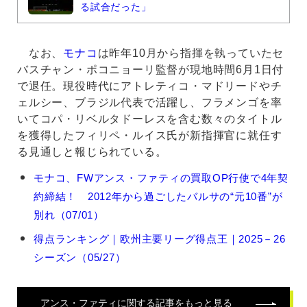
る試合だった」
なお、
モナコ
は昨年10月から指揮を執っていたセ
バスチャン・ポコニョーリ監督が現地時間6月1日付
で退任。現役時代にアトレティコ・マドリードやチ
ェルシー、ブラジル代表で活躍し、フラメンゴを率
いてコパ・リベルタドーレスを含む数々のタイトル
を獲得したフィリペ・ルイス氏が新指揮官に就任す
る見通しと報じられている。
ア
モナコ、FWアンス・ファティの買取OP行使で4年契
ン
約締結！ 2012年から過ごしたバルサの“元10番”が
ス・
フ
別れ（07/01）
ァ
得点ランキング｜欧州主要リーグ得点王｜2025－26
テ
ィ
シーズン（05/27）
の
関
連
アンス・ファティ
に関する記事をもっと見る