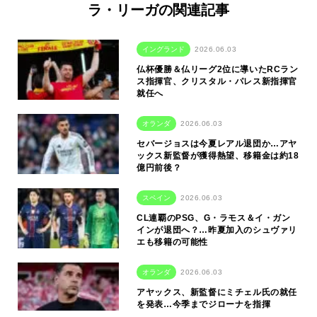
ラ・リーガの関連記事
イングランド
2026.06.03
仏杯優勝＆仏リーグ2位に導いたRCラン
ス指揮官、クリスタル・パレス新指揮官
就任へ
オランダ
2026.06.03
セバージョスは今夏レアル退団か…アヤ
ックス新監督が獲得熱望、移籍金は約18
億円前後？
スペイン
2026.06.03
CL連覇のPSG、G・ラモス＆イ・ガン
インが退団へ？…昨夏加入のシュヴァリ
エも移籍の可能性
オランダ
2026.06.03
アヤックス、新監督にミチェル氏の就任
を発表…今季までジローナを指揮