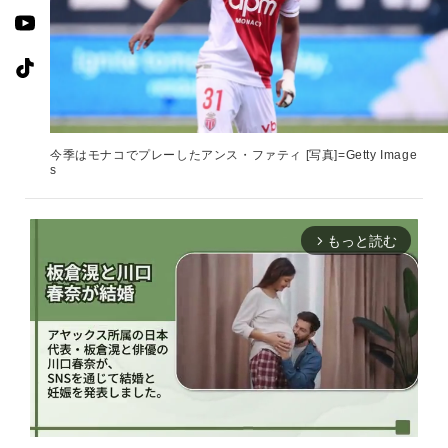
今季はモナコでプレーしたアンス・ファティ [写真]=Getty Image
s
もっと読む
arrow_forward_ios