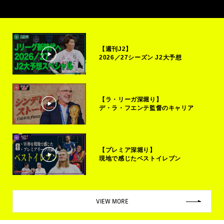
【週刊J2】
2026／27シーズン J2大予想
【ラ・リーガ深堀り】
デ・ラ・フエンテ監督のキャリア
【プレミア深堀り】
現地で感じたベストイレブン
VIEW MORE