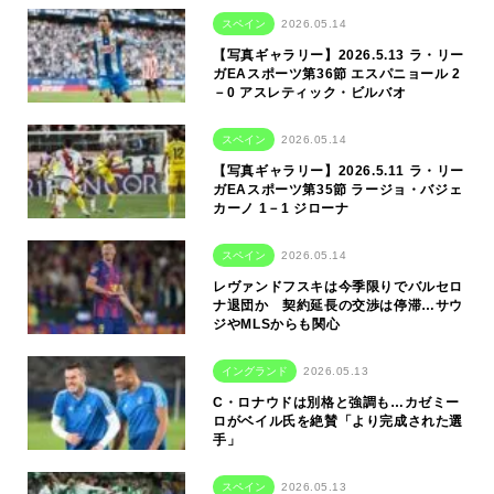
スペイン
2026.05.14
【写真ギャラリー】2026.5.13 ラ・リー
ガEAスポーツ第36節 エスパニョール 2
－0 アスレティック・ビルバオ
スペイン
2026.05.14
【写真ギャラリー】2026.5.11 ラ・リー
ガEAスポーツ第35節 ラージョ・バジェ
カーノ 1－1 ジローナ
スペイン
2026.05.14
レヴァンドフスキは今季限りでバルセロ
ナ退団か 契約延長の交渉は停滞…サウ
ジやMLSからも関心
イングランド
2026.05.13
C・ロナウドは別格と強調も…カゼミー
ロがベイル氏を絶賛「より完成された選
手」
スペイン
2026.05.13