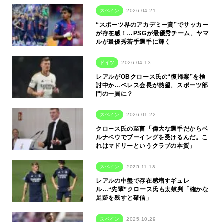
スペイン
2026.04.21
“スポーツ界のアカデミー賞”でサッカー
が存在感！…PSGが最優秀チーム、ヤマ
ルが最優秀若手選手に輝く
ドイツ
2026.04.13
レアルがOBクロース氏の“復帰案”を検
討中か…ペレス会長が熱望、スポーツ部
門の一員に？
スペイン
2026.01.22
クロース氏の至言「偉大な選手だからベ
ルナベウでブーイングを受けるんだ。こ
れはマドリーというクラブの本質」
スペイン
2025.11.13
レアルの中盤で存在感増すギュレ
ル…“先輩”クロース氏も太鼓判「確かな
足跡を残すと確信」
スペイン
2025.10.29