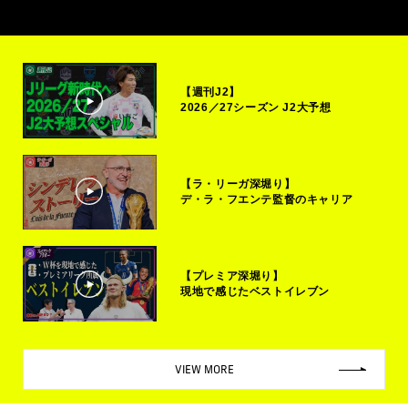
【週刊J2】
2026／27シーズン J2大予想
【ラ・リーガ深堀り】
デ・ラ・フエンテ監督のキャリア
【プレミア深堀り】
現地で感じたベストイレブン
VIEW MORE