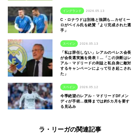
イングランド
2026.05.13
C・ロナウドは別格と強調も…カゼミー
ロがベイル氏を絶賛「より完成された選
手」
スペイン
2026.05.13
「私は辞任しない」レアルのペレス会長
が会長選実施を発表！…「この決断はレ
アル・マドリードの利益と私自身に敵対
するキャンペーンによって引き起こされ
た」
スペイン
2026.05.12
今季絶望のレアル・マドリードDFメン
ディが手術…復帰までは約5カ月を要す
る見込み
ラ・リーガの関連記事