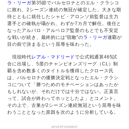
ラ・リーガ
第35節でバルセロナとのエル・クラシコ
に敗れ、2シーズン連続の無冠が確定した。大きな期
待とともに就任したシャビ・アロンソ前監督は主力
選手との確執が囁かれ、わずか7カ月で解任。後任と
なったアルバロ・アルベロア監督のもとでも不安定
な戦いが続き、最終的には“宿敵”の
ラ・リーガ
連覇が
目の前で決まるという屈辱を味わった。
現役時代
レアル・マドリード
で公式戦通算465試
合に出場し、5度のチャンピオンズリーグ（CL）制
覇を含め数多くのタイトルを獲得したクロース氏
は、バルセロナの優勝決定戦となったエル・クラシ
コについて「勝つためのモチベーションはあったか
もしれないが、それだけでは十分ではない。正直言
って、試合が終わってホッとしたよ」とコメント。
その上で、古巣が2シーズン連続無冠という屈辱を味
わうこととなった原因を次のように分析している。
ADVERTISEMENT