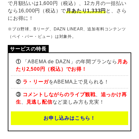
で月額払いは1,600円（税込）、12カ月の一括払い
なら16,000円（税込）で
月あたり1,333円
と、さら
にお得に！
※プロ野球、Bリーグ、DAZN LINEAR、追加有料コンテンツ
（ペイ・パー・ビュー）は対象外。
①
「ABEMA de DAZN」の年間プランなら
月あ
たり2,500円（税込）でお得！
②
ラ・リーガ
をABEMA上で見られる！
③
コメントしながらのライブ観戦
、
追っかけ再
生
、
見逃し配信
など楽しみ方も充実！
お申し込みはこちら！