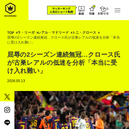
ラ・リーガ
レアル・マドリード
トニ・クロース
TOP
屈辱の2シーズン連続無冠…クロース氏が古巣レアルの低迷を分析「本当
に受け入れ難い」
屈辱の2シーズン連続無冠…クロース氏
が古巣レアルの低迷を分析「本当に受
け入れ難い」
2026.05.13