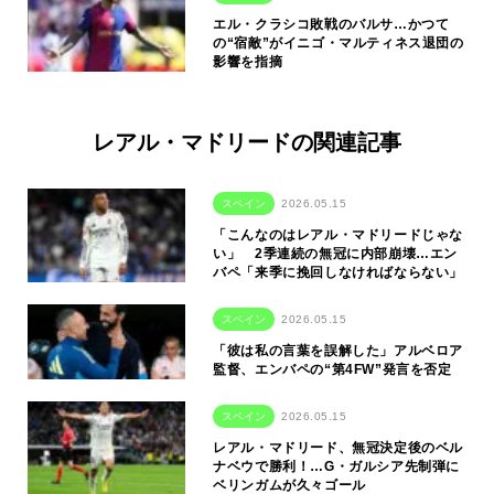
エル・クラシコ敗戦のバルサ…かつて
の“宿敵”がイニゴ・マルティネス退団の
影響を指摘
レアル・マドリードの関連記事
スペイン
2026.05.15
「こんなのはレアル・マドリードじゃな
い」 2季連続の無冠に内部崩壊…エン
バペ「来季に挽回しなければならない」
スペイン
2026.05.15
「彼は私の言葉を誤解した」アルベロア
監督、エンバペの“第4FW”発言を否定
スペイン
2026.05.15
レアル・マドリード、無冠決定後のベル
ナベウで勝利！…G・ガルシア先制弾に
ベリンガムが久々ゴール