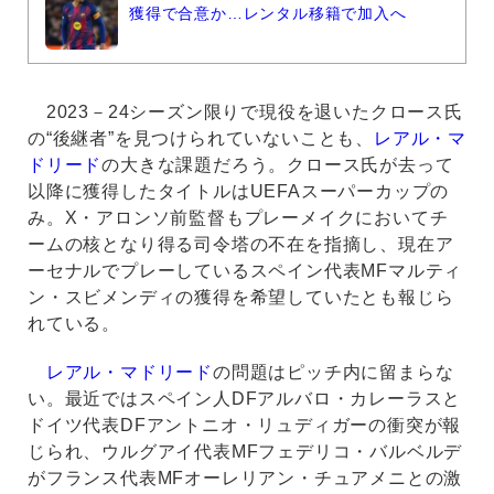
獲得で合意か…レンタル移籍で加入へ
2023－24シーズン限りで現役を退いたクロース氏
の“後継者”を見つけられていないことも、
レアル・マ
ドリード
の大きな課題だろう。クロース氏が去って
以降に獲得したタイトルはUEFAスーパーカップの
み。X・アロンソ前監督もプレーメイクにおいてチ
ームの核となり得る司令塔の不在を指摘し、現在ア
ーセナルでプレーしているスペイン代表MFマルティ
ン・スビメンディの獲得を希望していたとも報じら
れている。
レアル・マドリード
の問題はピッチ内に留まらな
い。最近ではスペイン人DFアルバロ・カレーラスと
ドイツ代表DFアントニオ・リュディガーの衝突が報
じられ、ウルグアイ代表MFフェデリコ・バルベルデ
がフランス代表MFオーレリアン・チュアメニとの激