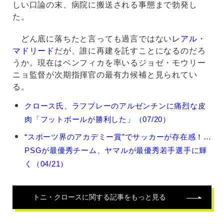
しい口論の末、病院に搬送される事態まで勃発し
た。
どん底に落ちたと言っても過言ではない
レアル・
マドリード
だが、誰に再建を託すことになるのだろ
うか。現在はベンフィカを率いるジョゼ・モウリー
ニョ監督が次期指揮官の最有力候補と見られてい
る。
ト
クロース氏、ラフプレーのアルゼンチンに痛烈な皮
ニ・
肉「フットボールが勝利した」（07/20）
ク
ロ
“スポーツ界のアカデミー賞”でサッカーが存在感！…
ー
PSGが最優秀チーム、ヤマルが最優秀若手選手に輝
ス
の
く（04/21）
関
連
記
トニ・クロース
に関する記事をもっと見る
事