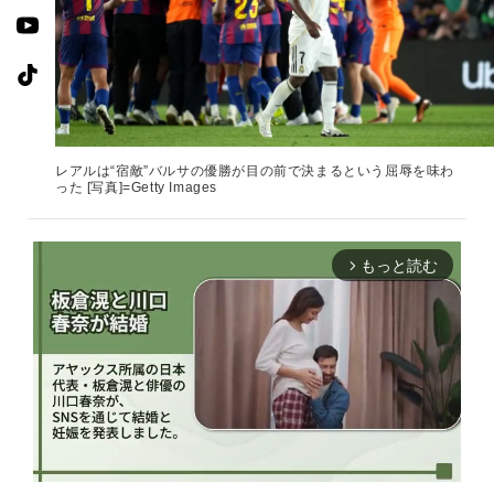
レアルは“宿敵”バルサの優勝が目の前で決まるという屈辱を味わ
った [写真]=Getty Images
もっと読む
arrow_forward_ios