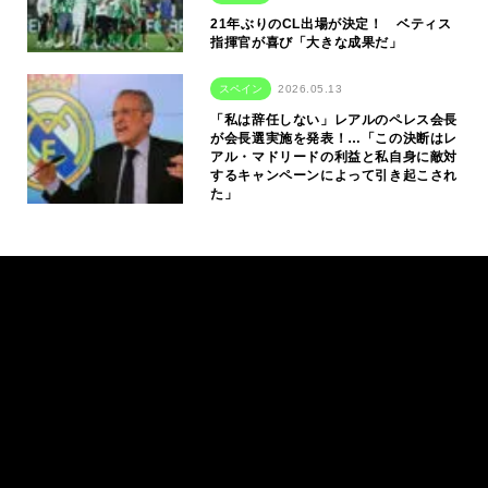
21年ぶりのCL出場が決定！ ベティス
指揮官が喜び「大きな成果だ」
スペイン
2026.05.13
「私は辞任しない」レアルのペレス会長
が会長選実施を発表！…「この決断はレ
アル・マドリードの利益と私自身に敵対
するキャンペーンによって引き起こされ
た」