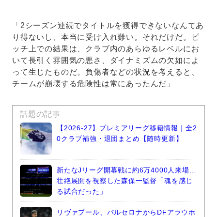
「2シーズン連続でタイトルを獲得できないなんてあ
り得ないし、本当に受け入れ難い。それだけだ。ピ
ッチ上での結果は、クラブ内のあらゆるレベルにお
いて長引く雰囲気の悪さ、ダイナミズムの欠如によ
って生じたものだ。負傷者などの状況を考えると、
チームが崩壊する危険性は常にあったんだ」
話題の記事
【2026-27】プレミアリーグ移籍情報｜全2
0クラブ補強・退団まとめ【随時更新】
新たなJリーグ開幕戦に約6万4000人来場…
壮絶展開を視察した森保一監督「魂を感じ
る試合だった」
リヴァプール、バルセロナからDFアラウホ