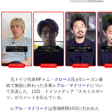
Powered by 
GliaStudios
U
n
m
u
t
e
元ドイツ代表MF
トニ・クロース
氏が2シーズン連
続で無冠に終わった古巣
レアル・マドリード
につい
て言及した。12日、ドイツメディア『スカイスポー
ツ』がコメントを伝えている。
レアル・マドリード
は現地時間10日に行われた