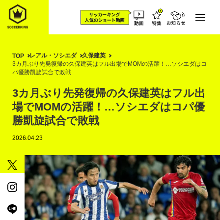
レアル・ソシエダ
久保建英
TOP
3カ月ぶり先発復帰の久保建英はフル出場でMOMの活躍！…ソシエダはコ
パ優勝凱旋試合で敗戦
3カ月ぶり先発復帰の久保建英はフル出
場でMOMの活躍！…ソシエダはコパ優
勝凱旋試合で敗戦
2026.04.23