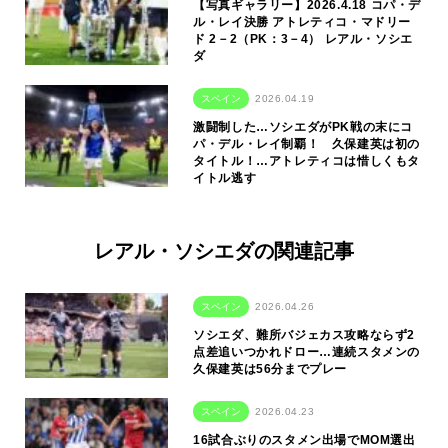
【写真ギャラリー】2026.4.18 コパ・デ
ル・レイ決勝 アトレティコ・マドリー
ド 2－2（PK：3－4） レアル・ソシエ
ダ
スペイン
2026.04.19
激闘制した…ソシエダがPK戦の末にコ
パ・デル・レイ制覇！ 久保建英は初の
タイトル！…アトレティコは惜しくもタ
イトル逃す
レアル・ソシエダの関連記事
スペイン
2026.04.26
ソシエダ、難所バジェカス攻略ならず2
点差追いつかれドロー…連続スタメンの
久保建英は56分までプレー
スペイン
2026.04.23
16試合ぶりのスタメン出場でMOM選出