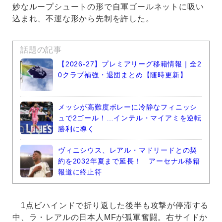
妙なループシュートの形で自軍ゴールネットに吸い
込まれ、不運な形から先制を許した。
話題の記事
【2026-27】プレミアリーグ移籍情報｜全2
0クラブ補強・退団まとめ【随時更新】
メッシが高難度ボレーに冷静なフィニッシ
ュで2ゴール！…インテル・マイアミを逆転
勝利に導く
ヴィニシウス、レアル・マドリードとの契
約を2032年夏まで延長！ アーセナル移籍
報道に終止符
1点ビハインドで折り返した後半も攻撃が停滞する
中、ラ・レアルの日本人MFが孤軍奮闘。右サイドか