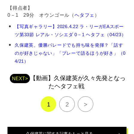
【得点者】
0－1 29分 オウンゴール（
ヘタフェ
）
久
【写真ギャラリー】2026.4.22 ラ・リーガEAスポー
保
ツ第33節 レアル・ソシエダ 0－1 ヘタフェ（04/23）
建
英
久保建英、優勝パレードでも持ち味を発揮？「話す
の
のが好きじゃない」「プレーで語るほうが好き」（0
関
連
4/21）
記
事
【動画】久保建英が久々先発となっ
NEXT>
たヘタフェ戦
1
2
>
久保建英
に関する記事をもっと見る