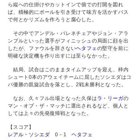
ら縦への仕掛けやカットインで個での打開を図れ
ば、積極的にボールを引き受けて味方を活かすパス
で何とかリズムを作ろうと腐心した。
その中でアンデル・バレネチェアやジョン・アラ
ンブルといった選手がフィニッシュの局面に顔を出
したが、ファウルを辞さない
ヘタフェ
の堅守を前に
明確な決定機を作り出すには至らなかった。
結局、試合はこのままタイムアップを迎え、枠内
シュート0本のアウェイチームに屈したソシエダはコ
パ優勝の凱旋試合を落とし、2戦未勝利となった。
なお、久々フル出場となった久保は
ラ・リーガ
の
マン・オブ・ザ・マッチに選出されるなど、個人と
しては上々の先発復帰戦となった。
【スコア】
レアル・ソシエダ
0－1
ヘタフェ