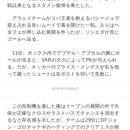
戦以来となるスタメン復帰を果たした。
アウェイチームがコパ王者を称えるパシージョで
迎え入れる良いムードで幕を開けた一戦。入りは
ヘ
タフェ
が押し込む展開を作ったが、ソシエダが先に
ゴールへ迫る。
11分、ボックス内でアブデル・アブカルの腕にボ
ールが当ると、VARの介入によってPKが与えられ
る。だが、キッカーのブライス・メンデスが右を狙
って蹴ったシュートは右ポストを叩いて失敗に。
ADVERTISEMENT
この先制機を逃した後はイーブンの展開の中で久
保が正確なクロスやラストパスでチャンスを演出す
るなど存在感を示したが、チームは29分にDFジョ
ン・ゴロチャテギのヘディングでのクリアミスが絶