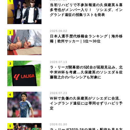
当初リハビリで不参加報道の久保建英＆喜
多壱也がメンバー入り！ ソシエダ、イン
グランド遠征の招集リストを発表
2025.09.02
日本人選手歴代移籍金ランキング｜海外移
籍｜欧州サッカー｜1位〜30位
2026.07.13
ラ・リーガ開幕節の5試合が延期見込み、北
中米W杯を考慮…久保建英のソシエダ＆佐
藤龍之介のバレンシアも対象に
2026.07.23
W杯で負傷の久保建英がソシエダに合流、
イングランド遠征には帯同せずリハビリ予
定
2026.01.30
ラ・リーガ2025-26の放送・配信を見る方