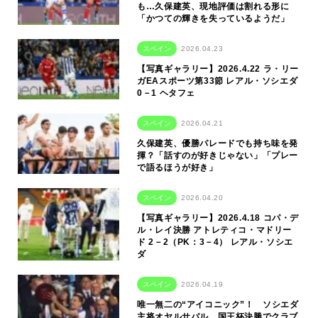
も…久保建英、現地評価は割れる形に
「かつての輝きを失っているようだ」
スペイン
2026.04.23
【写真ギャラリー】2026.4.22 ラ・リー
ガEAスポーツ第33節 レアル・ソシエダ
0－1 ヘタフェ
スペイン
2026.04.21
久保建英、優勝パレードでも持ち味を発
揮？「話すのが好きじゃない」「プレー
で語るほうが好き」
スペイン
2026.04.20
【写真ギャラリー】2026.4.18 コパ・デ
ル・レイ決勝 アトレティコ・マドリー
ド 2－2（PK：3－4） レアル・ソシエ
ダ
スペイン
2026.04.19
唯一無二の“アイコニック”！ ソシエダ
主将オヤルサバル、国王杯決勝でクラブ