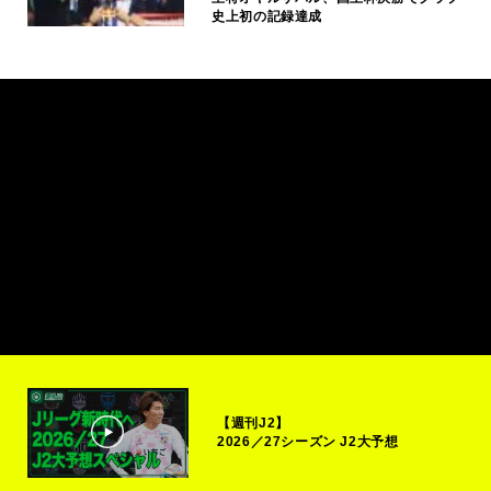
史上初の記録達成
【週刊J2】
2026／27シーズン J2大予想