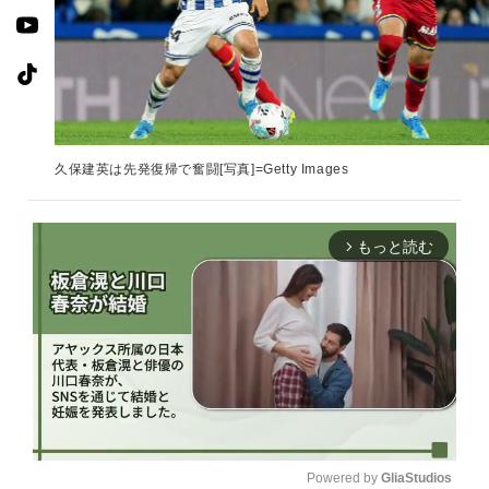
久保建英は先発復帰で奮闘[写真]=Getty Images
もっと読む
arrow_forward_ios
Powered by 
GliaStudios