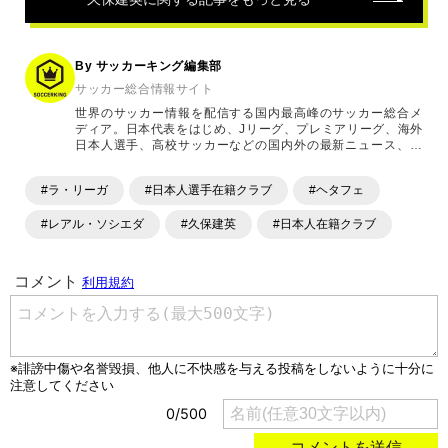
By サッカーキング編集部
サッカー総合情報サイト
世界のサッカー情報を配信する国内最高峰のサッカー総合メ
ディア。日本代表をはじめ、Jリーグ、プレミアリーグ、海外
日本人選手、高校サッカーなどの国内外の最新ニュース、コ
ラム、選手インタビュー、試合結果速報、ゲーム、ショッピ
ングといったサッカーにまつわるあらゆる情報を提供してい
#ラ・リーガ
#日本人選手在籍クラブ
#ヘタフェ
ます。「X」「Instagram」「YouTube」「TikTok」など、
各種SNSサービスも充実したコンテンツを発信中。
#レアル・ソシエダ
#久保建英
#日本人在籍クラブ