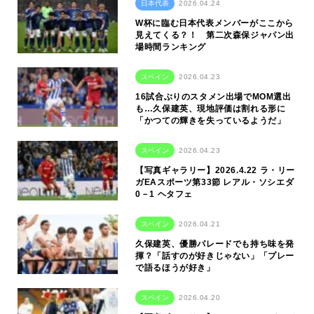
日本代表
2026.04.24
W杯に臨む日本代表メンバーがここから
見えてくる？！ 第二次森保ジャパン出
場時間ランキング
スペイン
2026.04.23
16試合ぶりのスタメン出場でMOM選出
も…久保建英、現地評価は割れる形に
「かつての輝きを失っているようだ」
スペイン
2026.04.23
【写真ギャラリー】2026.4.22 ラ・リー
ガEAスポーツ第33節 レアル・ソシエダ
0－1 ヘタフェ
スペイン
2026.04.21
久保建英、優勝パレードでも持ち味を発
揮？「話すのが好きじゃない」「プレー
で語るほうが好き」
スペイン
2026.04.20