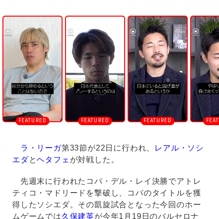
U
n
m
u
t
e
ラ・リーガ
第33節が22日に行われ、
レアル・ソシ
エダ
と
ヘタフェ
が対戦した。
先週末に行われたコパ・デル・レイ決勝でアトレ
ティコ・マドリードを撃破し、コパのタイトルを獲
得したソシエダ。その凱旋試合となった今回のホー
ムゲームでは
久保建英
が今年1月19日のバルセロナ