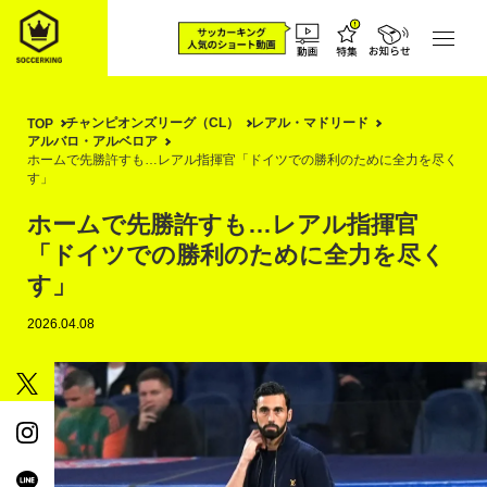
チャンピオンズリーグ（CL）
レアル・マドリード
TOP
アルバロ・アルベロア
ホームで先勝許すも…レアル指揮官「ドイツでの勝利のために全力を尽く
す」
ホームで先勝許すも…レアル指揮官
「ドイツでの勝利のために全力を尽く
す」
2026.04.08