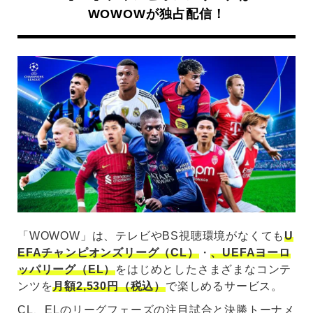
WOWOWが独占配信！
「WOWOW」は、テレビやBS視聴環境がなくても
U
EFAチャンピオンズリーグ（CL）
・
、UEFAヨーロ
ッパリーグ（EL）
をはじめとしたさまざまなコンテ
ンツを
月額2,530円（税込）
で楽しめるサービス。
CL、ELのリーグフェーズの注目試合と決勝トーナメ