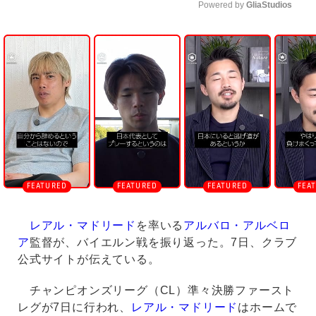
Powered by 
GliaStudios
U
n
m
u
t
e
レアル・マドリード
を率いる
アルバロ・アルベロ
ア
監督が、バイエルン戦を振り返った。7日、クラブ
公式サイトが伝えている。
チャンピオンズリーグ（CL）準々決勝ファースト
レグが7日に行われ、
レアル・マドリード
はホームで