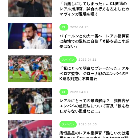
「台無しにしてしまった」…CL敗退の
レアル指揮官、試合の行方を左右したカ
マヴィンガ退場を嘆く
CL
2026.04.15
バイエルンとの大一番へ…レアル指揮官
は敵地での逆転に自信「奇跡を起こす必
要はない」
スペイン
2026.04.11
「私にとって明白なプレーだった」アル
ベロア監督、ジローナ戦のエンバペのP
K巡る判定に不満露わ
CL
2026.04.07
レアルにとっての最適解は？ 指揮官が
エンバペの起用法について言及「彼を欲
しがらない監督など…」
スペイン
2026.04.05
痛恨黒星のレアル指揮官「難しいのは選