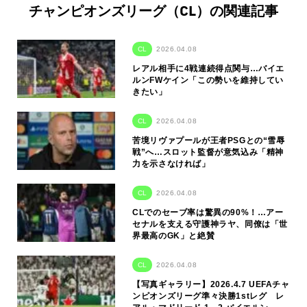
チャンピオンズリーグ（CL）の関連記事
CL
2026.04.08
レアル相手に4戦連続得点関与…バイエ
ルンFWケイン「この勢いを維持してい
きたい」
CL
2026.04.08
苦境リヴァプールが王者PSGとの“雪辱
戦”へ…スロット監督が意気込み「精神
力を示さなければ」
CL
2026.04.08
CLでのセーブ率は驚異の90%！…アー
セナルを支える守護神ラヤ、同僚は「世
界最高のGK」と絶賛
CL
2026.04.08
【写真ギャラリー】2026.4.7 UEFAチャ
ンピオンズリーグ準々決勝1stレグ レ