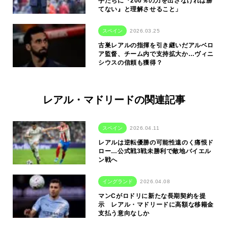
手たちに『200％の力を出さなければ勝
てない』と理解させること」
スペイン
2026.03.25
古巣レアルの指揮を引き継いだアルベロ
ア監督、チーム内で支持拡大か…ヴィニ
シウスの信頼も獲得？
レアル・マドリードの関連記事
スペイン
2026.04.11
レアルは逆転優勝の可能性遠のく痛恨ド
ロー…公式戦3戦未勝利で敵地バイエル
ン戦へ
イングランド
2026.04.08
マンCがロドリに新たな長期契約を提
示 レアル・マドリードに高額な移籍金
支払う意向なしか