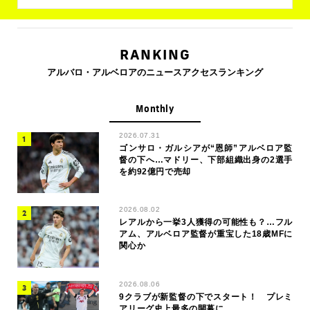
RANKING
アルバロ・アルベロアのニュースアクセスランキング
Monthly
2026.07.31
ゴンサロ・ガルシアが“恩師”アルベロア監
督の下へ…マドリー、下部組織出身の2選手
を約92億円で売却
2026.08.02
レアルから一挙3人獲得の可能性も？…フル
アム、アルベロア監督が重宝した18歳MFに
関心か
2026.08.06
9クラブが新監督の下でスタート！ プレミ
アリーグ史上最多の開幕に