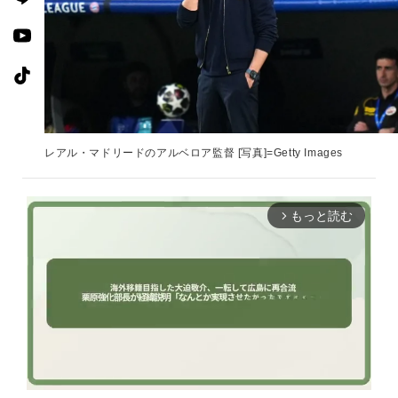
レアル・マドリードのアルベロア監督 [写真]=Getty Images
もっと読む
arrow_forward_ios