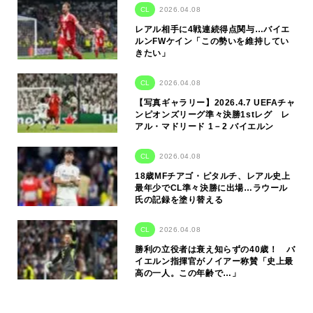
CL
2026.04.08
レアル相手に4戦連続得点関与…バイエ
ルンFWケイン「この勢いを維持してい
きたい」
CL
2026.04.08
【写真ギャラリー】2026.4.7 UEFAチャ
ンピオンズリーグ準々決勝1stレグ レ
アル・マドリード 1－2 バイエルン
CL
2026.04.08
18歳MFチアゴ・ピタルチ、レアル史上
最年少でCL準々決勝に出場…ラウール
氏の記録を塗り替える
CL
2026.04.08
勝利の立役者は衰え知らずの40歳！ バ
イエルン指揮官がノイアー称賛「史上最
高の一人。この年齢で…」