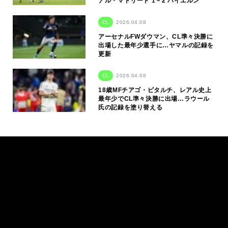
アル・マドリード 1－2 バイエルン
CL
2026.04.08
アーセナルFWダウマン、CL準々決勝に
出場した最年少選手に…ヤマルの記録を
更新
CL
2026.04.08
18歳MFチアゴ・ピタルチ、レアル史上
最年少でCL準々決勝に出場…ラウール
氏の記録を塗り替える