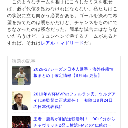
「このようなチームを相手にこうしたミスを犯せ
ば、必ず代償を払わなければならない。私たちはこ
の状況に立ち向かう必要がある。ゴールを決めて希
望を持てたのは明らかだけど、チャンスをものにで
きなかったのは残念だった。簡単な試合にはならな
いだろうけど、ミュンヘンで勝てるチームがあると
すれば、それは
レアル・マドリード
だ」
話題の記事
2026-27シーズン日本人選手・海外移籍情
報まとめ｜確定情報【8月5日更新】
2010年W杯MVPのフォルラン氏、ウルグア
イ代表監督に正式就任！ 初陣は9月24日
の日本代表戦に
王者・鹿島が劇的逆転勝利！ 90+9分から
チャヴリッチ2発…横浜FMとの“伝統の一