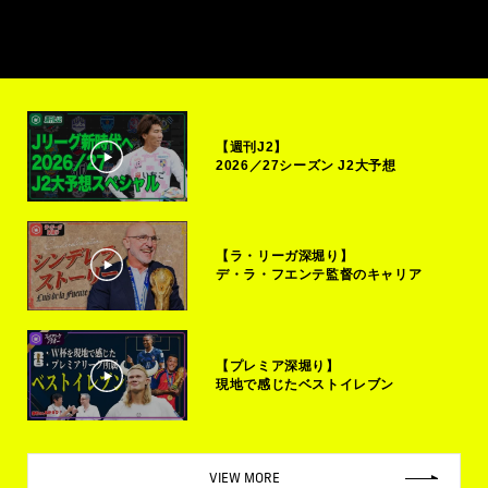
【週刊J2】
2026／27シーズン J2大予想
【ラ・リーガ深堀り】
デ・ラ・フエンテ監督のキャリア
【プレミア深堀り】
現地で感じたベストイレブン
VIEW MORE