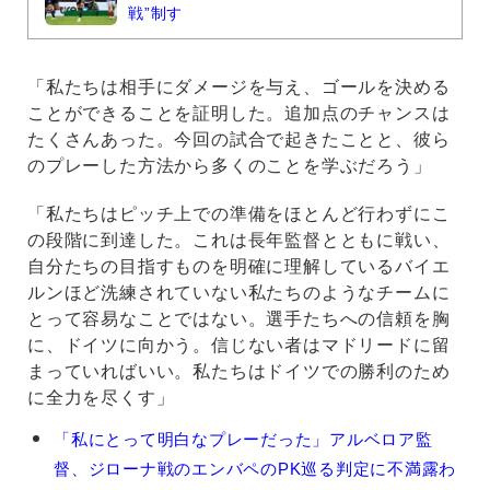
戦”制す
「私たちは相手にダメージを与え、ゴールを決める
ことができることを証明した。追加点のチャンスは
たくさんあった。今回の試合で起きたことと、彼ら
のプレーした方法から多くのことを学ぶだろう」
「私たちはピッチ上での準備をほとんど行わずにこ
の段階に到達した。これは長年監督とともに戦い、
自分たちの目指すものを明確に理解しているバイエ
ルンほど洗練されていない私たちのようなチームに
とって容易なことではない。選手たちへの信頼を胸
に、ドイツに向かう。信じない者はマドリードに留
まっていればいい。私たちはドイツでの勝利のため
に全力を尽くす」
ア
「私にとって明白なプレーだった」アルベロア監
ル
督、ジローナ戦のエンバペのPK巡る判定に不満露わ
バ