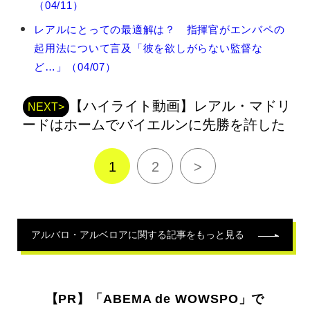
ロ・
（04/11）
ア
レアルにとっての最適解は？ 指揮官がエンバペの
ル
ベ
起用法について言及「彼を欲しがらない監督な
ロ
ど…」（04/07）
ア
の
関
【ハイライト動画】レアル・マドリ
NEXT>
連
ードはホームでバイエルンに先勝を許した
記
事
1
2
>
アルバロ・アルベロア
に関する記事をもっと見る
【PR】「ABEMA de WOWSPO」で