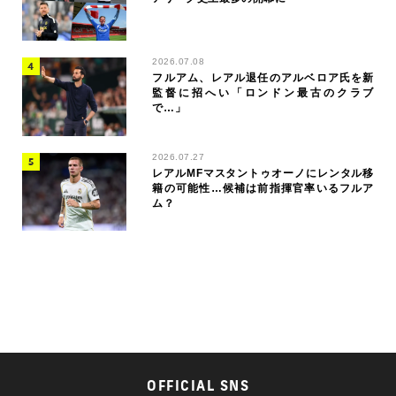
2026.07.08
フルアム、レアル退任のアルベロア氏を新
監督に招へい「ロンドン最古のクラブ
で…」
2026.07.27
レアルMFマスタントゥオーノにレンタル移
籍の可能性…候補は前指揮官率いるフルア
ム？
OFFICIAL SNS