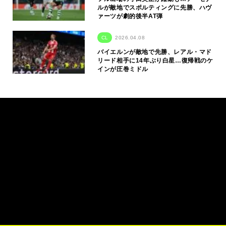
ルが敵地でスポルティングに先勝、ハヴ
ァーツが劇的後半AT弾
CL
2026.04.08
バイエルンが敵地で先勝、レアル・マド
リード相手に14年ぶり白星…復帰戦のケ
インが圧巻ミドル