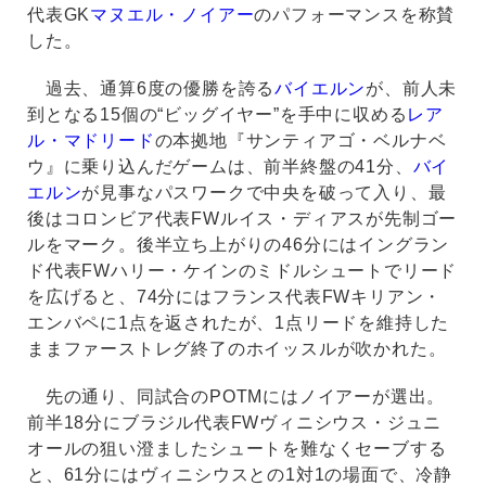
代表GK
マヌエル・ノイアー
のパフォーマンスを称賛
した。
過去、通算6度の優勝を誇る
バイエルン
が、前人未
到となる15個の“ビッグイヤー”を手中に収める
レア
ル・マドリード
の本拠地『サンティアゴ・ベルナベ
ウ』に乗り込んだゲームは、前半終盤の41分、
バイ
エルン
が見事なパスワークで中央を破って入り、最
後はコロンビア代表FWルイス・ディアスが先制ゴー
ルをマーク。後半立ち上がりの46分にはイングラン
ド代表FWハリー・ケインのミドルシュートでリード
を広げると、74分にはフランス代表FWキリアン・
エンバペに1点を返されたが、1点リードを維持した
ままファーストレグ終了のホイッスルが吹かれた。
先の通り、同試合のPOTMにはノイアーが選出。
前半18分にブラジル代表FWヴィニシウス・ジュニ
オールの狙い澄ましたシュートを難なくセーブする
と、61分にはヴィニシウスとの1対1の場面で、冷静