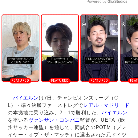
Powered by 
GliaStudios
U
n
m
u
t
e
バイエルン
は7日、チャンピオンズリーグ（C
L）・準々決勝ファーストレグで
レアル・マドリード
の本拠地に乗り込み、2－1で勝利した。
バイエルン
を率いる
ヴァンサン・コンパニ
監督が、UEFA（欧
州サッカー連盟）を通して、同試合のPOTM（プレ
イヤー・オブ・ザ・マッチ）に選出された元ドイツ