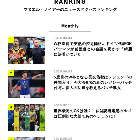
RANKING
マヌエル・ノイアーのニュースアクセスランキング
Monthly
2026.08.04
W杯直前で突然の控え降格…ドイツ代表GK
バウマンが前監督との会話を明かす「綺麗
に決着がついた」
2026.06.04
5度目のW杯となる長友佑都はレジェンドの
仲間入り、今大会6名のみのレガシーパッチ
付与…個人の功績を称えるパッチ導入
2016.02.15
世界最高のGKは誰？ 仏誌読者選定のNo.1
は圧倒的な大差であのベテランに！
2026.06.30