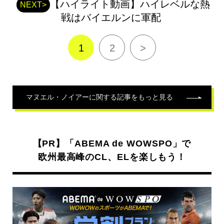
【ハイライト動画】ハイレベルな熱
関
NEXT>
連
戦はバイエルンに軍配
記
事
1
2
>
マヌエル・ノイアー
に関する記事をもっと見る
【PR】「ABEMA de WOWSPO」で
欧州最高峰のCL、ELを楽しもう！