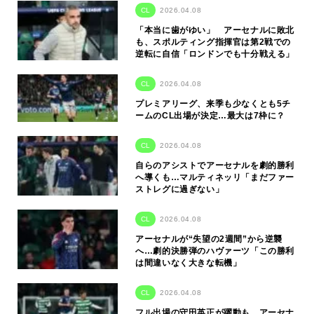
CL
2026.04.08
「本当に歯がゆい」 アーセナルに敗北
も、スポルティング指揮官は第2戦での
逆転に自信「ロンドンでも十分戦える」
CL
2026.04.08
プレミアリーグ、来季も少なくとも5チ
ームのCL出場が決定…最大は7枠に？
CL
2026.04.08
自らのアシストでアーセナルを劇的勝利
へ導くも…マルティネッリ「まだファー
ストレグに過ぎない」
CL
2026.04.08
アーセナルが“失望の2週間”から逆襲
へ…劇的決勝弾のハヴァーツ「この勝利
は間違いなく大きな転機」
CL
2026.04.08
フル出場の守田英正が躍動も…アーセナ