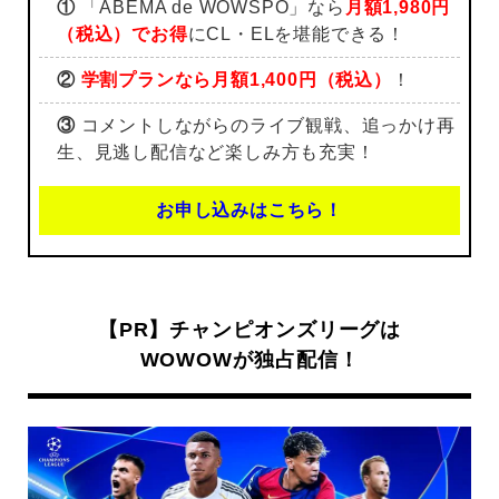
①
「ABEMA de WOWSPO」なら
月額1,980円
（税込）でお得
にCL・ELを堪能できる！
②
学割プランなら月額1,400円（税込）
！
③
コメントしながらのライブ観戦、追っかけ再
生、見逃し配信など楽しみ方も充実！
お申し込みはこちら！
【PR】チャンピオンズリーグは
WOWOWが独占配信！