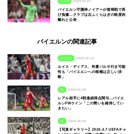
ドイツ
2026.03.07
バイエルン守護神ノイアーが復帰戦で再
び負傷…クラブは左ふくらはぎの軽度肉
離れと公表
バイエルンの関連記事
スペイン
2026.04.10
ルイス・ディアス、昨夏バルサ行き可能
性も「バイエルンへの移籍は正しい決
断」
CL
2026.04.08
レアル相手に4戦連続得点関与…バイエ
ルンFWケイン「この勢いを維持してい
きたい」
CL
2026.04.08
【写真ギャラリー】2026.4.7 UEFAチャ