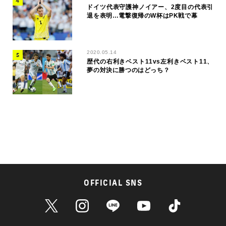
ドイツ代表守護神ノイアー、2度目の代表引
退を表明…電撃復帰のW杯はPK戦で幕
2020.05.14
歴代の右利きベスト11vs左利きベスト11、
夢の対決に勝つのはどっち？
OFFICIAL SNS