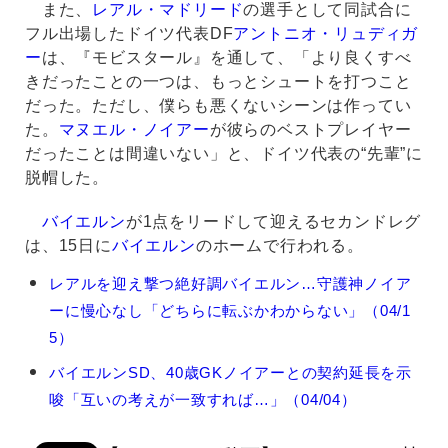
また、
レアル・マドリード
の選手として同試合に
フル出場したドイツ代表DF
アントニオ・リュディガ
ー
は、『モビスタール』を通して、「より良くすべ
きだったことの一つは、もっとシュートを打つこと
だった。ただし、僕らも悪くないシーンは作ってい
た。
マヌエル・ノイアー
が彼らのベストプレイヤー
だったことは間違いない」と、ドイツ代表の“先輩”に
脱帽した。
バイエルン
が1点をリードして迎えるセカンドレグ
は、15日に
バイエルン
のホームで行われる。
マ
レアルを迎え撃つ絶好調バイエルン…守護神ノイア
ヌ
ーに慢心なし「どちらに転ぶかわからない」（04/1
エ
ル・
5）
ノ
バイエルンSD、40歳GKノイアーとの契約延長を示
イ
ア
唆「互いの考えが一致すれば…」（04/04）
ー
の