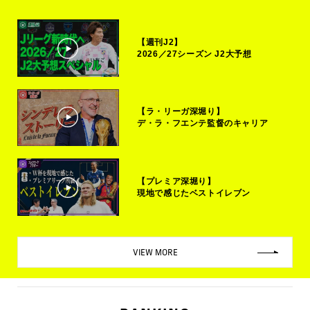
【週刊J2】
2026／27シーズン J2大予想
【ラ・リーガ深堀り】
デ・ラ・フエンテ監督のキャリア
【プレミア深堀り】
現地で感じたベストイレブン
VIEW MORE