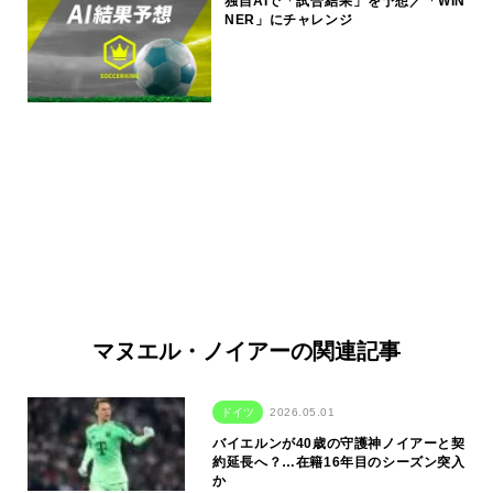
独自AIで「試合結果」を予想／「WIN
NER」にチャレンジ
マヌエル・ノイアーの関連記事
ドイツ
2026.05.01
バイエルンが40歳の守護神ノイアーと契
約延長へ？…在籍16年目のシーズン突入
か