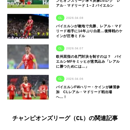
ンピオンズリーグ準々決勝1stレグ レ
アル・マドリード 1－2 バイエルン
CL
2026.04.08
バイエルンが敵地で先勝、レアル・マド
リード相手に14年ぶり白星…復帰戦のケ
インが圧巻ミドル
CL
2026.04.07
欧州屈指の名門対決を制すのは？ バイ
エルンMFキミッヒが意気込み「レアル
に勝つためには…」
CL
2026.04.06
バイエルンFWハリー・ケインが練習参
加 CLレアル・マドリード戦出場
へ…！
チャンピオンズリーグ（CL）の関連記事