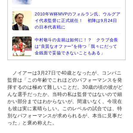
2010年W杯MVPのフォルラン氏、ウルグア
イ代表監督に正式就任！ 初陣は9月24日
の日本代表戦に
中村敬斗の去就は如何に！？ クラブ会長
は“良質なオファー”を待つ「我々にだって
金銭面で妥協できないこともある」
ノイアーは3月27日で40歳となったが、コンパニ
監督は「この年齢でこれほどのパフォーマンスを発
揮するのは極めて難しいことだ。30歳の頃の彼がど
んな選手だったか、当時の私は監督ではないので細
かい部分まではわからないが、間違いなく、今現在
も彼は実に素晴らしい。このレベルの試合では、特
別なパフォーマンスが求められるが、本当に見事だ
った」と褒め称えた。