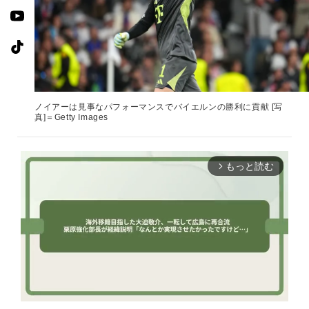
ノイアーは見事なパフォーマンスでバイエルンの勝利に貢献 [写
真]＝Getty Images
もっと読む
arrow_forward_ios