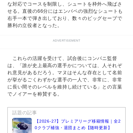
な対応でコースを制限し、シュートを枠外へ飛ばさ
せる。直後の66分にはエンバペの強烈なシュートも
右手一本で弾き出しており、数々のビッグセーブで
勝利の立役者となった。
ADVERTISEMENT
これらの活躍を受けて、試合後にコンパニ監督
は、「誰が史上最高の選手かについては、人それぞ
れ意見があるだろう。マヌはそんな存在として名前
が挙がるごくわずかな選手の一人で、非常に、非常
に長い間そのレベルを維持し続けている」との言葉
でノイアーを称賛する。
話題の記事
【2026-27】プレミアリーグ移籍情報｜全2
0クラブ補強・退団まとめ【随時更新】