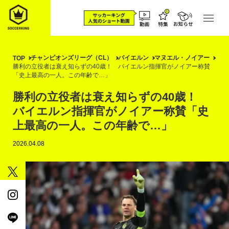
チャンピオンズリーグ（CL）
バイエルン
マヌエル・ノイアー
TOP
勝利の立役者は衰え知らずの40歳！ バイエルン指揮官がノイアー称賛
「史上最高の一人。この年齢で…」
勝利の立役者は衰え知らずの40歳！
バイエルン指揮官がノイアー称賛「史
上最高の一人。この年齢で…」
2026.04.08