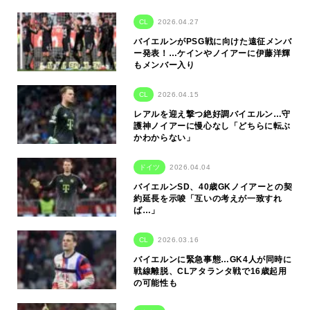
CL
2026.04.27
バイエルンがPSG戦に向けた遠征メンバ
ー発表！…ケインやノイアーに伊藤洋輝
もメンバー入り
CL
2026.04.15
レアルを迎え撃つ絶好調バイエルン…守
護神ノイアーに慢心なし「どちらに転ぶ
かわからない」
ドイツ
2026.04.04
バイエルンSD、40歳GKノイアーとの契
約延長を示唆「互いの考えが一致すれ
ば…」
CL
2026.03.16
バイエルンに緊急事態…GK4人が同時に
戦線離脱、CLアタランタ戦で16歳起用
の可能性も