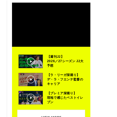
【週刊J2】
2026／27シーズン J2大
予想
【ラ・リーガ深堀り】
デ・ラ・フエンテ監督の
キャリア
【プレミア深堀り】
現地で感じたベストイレ
ブン