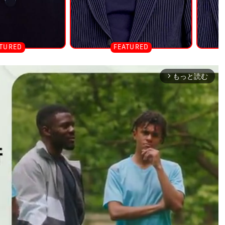
もっと読む
arrow_forward_ios