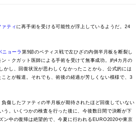
ファティ
に再手術を受ける可能性が浮上しているようだ。24
パニョーラ
第9節のベティス戦で左ひざの内側半月板を断裂し
モン・クガット医師による手術を受けて無事成功。約4カ月の
しかし、回復状況が思わしくなかったことから、公式的には
たことが報道。それでも、術後の経過が芳しくない模様で、3
よると、負傷したファティの半月板が期待されたほど回復していない
いう。いくつかの検査を行った後に、今後数日間で決断が下
ン中の復帰は絶望的で、今夏に行われるEURO2020や東京