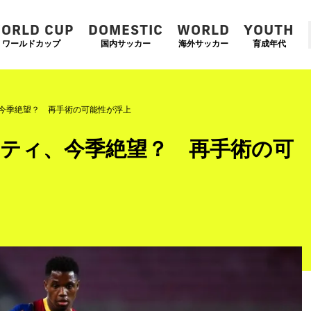
ORLD CUP
DOMESTIC
WORLD
YOUTH
ワールドカップ
国内サッカー
海外サッカー
育成年代
、今季絶望？ 再手術の可能性が浮上
ァティ、今季絶望？ 再手術の可