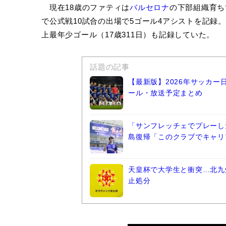
現在18歳のファティは
バルセロナ
の下部組織育ち
で公式戦10試合の出場で5ゴール4アシストを記録
上最年少ゴール（17歳311日）も記録していた。
話題の記事
【最新版】2026年サッカ
ール・放送予定まとめ
「サンフレッチェでプレーし
島復帰「このクラブでキャリ
天皇杯で大学生と衝突…北九
止処分