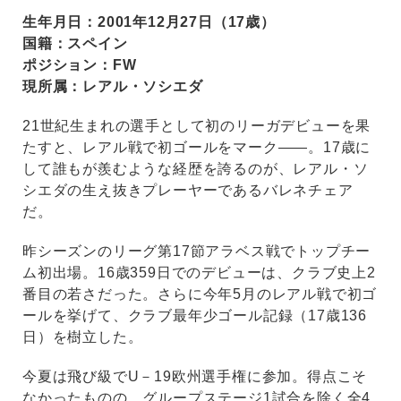
生年月日：2001年12月27日（17歳）
国籍：スペイン
ポジション：FW
現所属：レアル・ソシエダ
21世紀生まれの選手として初のリーガデビューを果
たすと、レアル戦で初ゴールをマーク――。17歳に
して誰もが羨むような経歴を誇るのが、レアル・ソ
シエダの生え抜きプレーヤーであるバレネチェア
だ。
昨シーズンのリーグ第17節アラベス戦でトップチー
ム初出場。16歳359日でのデビューは、クラブ史上2
番目の若さだった。さらに今年5月のレアル戦で初ゴ
ールを挙げて、クラブ最年少ゴール記録（17歳136
日）を樹立した。
今夏は飛び級でU－19欧州選手権に参加。得点こそ
なかったものの、グループステージ1試合を除く全4