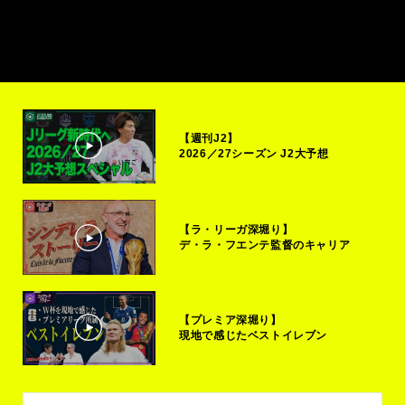
【週刊J2】
2026／27シーズン J2大予想
【ラ・リーガ深堀り】
デ・ラ・フエンテ監督のキャリア
【プレミア深堀り】
現地で感じたベストイレブン